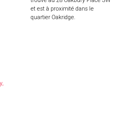
trouve au 28 Oakbury Place SW
et est à proximité dans le
quartier Oakridge.
y,