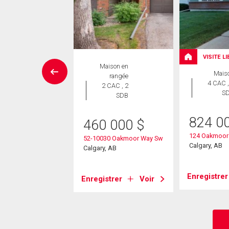
VISITE L
aison en
Maison en
Mais
rangée
rangée
4 CAC ,
 CAC , 2
2 CAC , 2
S
SDB
SDB
824 0
4 900
$
460 000
$
124 Oakmoor
5 Oakmoor Drive Sw
52-10030 Oakmoor Way Sw
Calgary, AB
, AB
Calgary, AB
Enregistrer
strer
Voir
Enregistrer
Voir