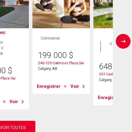
IBRE
Commercial
Maison
on
5 CAC , 3
 3
SDB
199 000
$
DB
240-125 Oakmoor Plaza Sw
648 000
00
$
Calgary, AB
351 Cedarpark Driv
 Place Sw
Calgary, AB
Enregistrer
Voir
Enregistrer
Voir