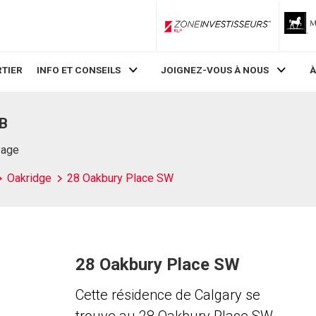
ZoneInvestisseurs RLP
TIER
INFO ET CONSEILS
JOIGNEZ-VOUS À NOUS
À
AB
Page
Oakridge
28 Oakbury Place SW
28 Oakbury Place SW
Cette résidence de Calgary se