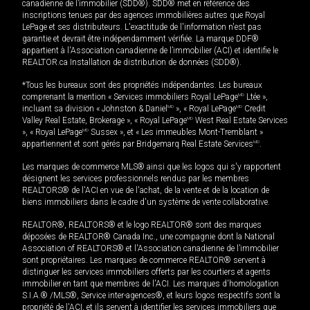
canadienne de l’immobilier (SDD®). SDD® met en référence des
inscriptions tenues par des agences immobilières autres que Royal
LePage et ses distributeurs. L'exactitude de l'information n'est pas
garantie et devrait être indépendamment vérifiée. La marque DDF®
appartient à l'Association canadienne de l’immobilier (ACI) et identifie le
REALTOR.ca Installation de distribution de données (SDD®).
*Tous les bureaux sont des propriétés indépendantes. Les bureaux
comprenant la mention « Services immobiliers Royal LePage
MD
Ltée »,
incluant sa division « Johnston & Daniel
MD
», « Royal LePage
MD
Credit
Valley Real Estate, Brokerage », « Royal LePage
MD
West Real Estate Services
», « Royal LePage
MD
Sussex », et « Les immeubles Mont-Tremblant »
appartiennent et sont gérés par Bridgemarq Real Estate Services
MD
.
Les marques de commerce MLS® ainsi que les logos qui s'y rapportent
désignent les services professionnels rendus par les membres
REALTORS® de l'ACI en vue de l'achat, de la vente et de la location de
biens immobiliers dans le cadre d'un système de vente collaborative.
REALTOR®, REALTORS® et le logo REALTOR® sont des marques
déposées de REALTOR® Canada Inc., une compagnie dont la National
Association of REALTORS® et l'Association canadienne de l’immobilier
sont propriétaires. Les marques de commerce REALTOR® servent à
distinguer les services immobiliers offerts par les courtiers et agents
immobilier en tant que membres de l'ACI. Les marques d'homologation
S.I.A.® /MLS®, Service inter-agences®, et leurs logos respectifs sont la
propriété de l'ACI, et ils servent à identifier les services immobiliers que