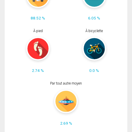
88.52 %
6.05 %
À pied
À bicyclette
2.74 %
0.0 %
Par tout autre moyen
2.69 %