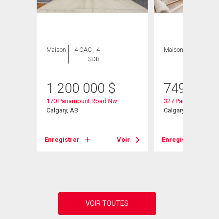
ION
Maison
4 CAC , 4
Maison
6 CAC , 4
SDB
SDB
1 200 000
$
749 900
170 Panamount Road Nw
327 Panamount Poi
Calgary, AB
Calgary, AB
Enregistrer
Voir
Enregistrer
Voir