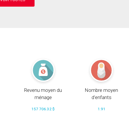
Revenu moyen du
Nombre moyen
ménage
d'enfants
157 706.32 $
1.91