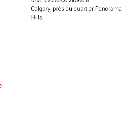
une résidence située à
Calgary, près du quartier Panorama
Hills.
y,