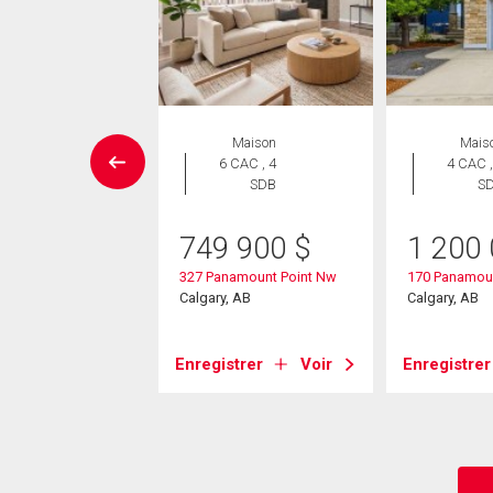
aison en
Maison
Mais
rangée
6 CAC , 4
4 CAC ,
 CAC , 3
SDB
S
SDB
749 900
$
1 200
9 900
$
327 Panamount Point Nw
170 Panamou
tego Lane Nw
Calgary, AB
Calgary, AB
, AB
Enregistrer
Voir
Enregistrer
strer
Voir