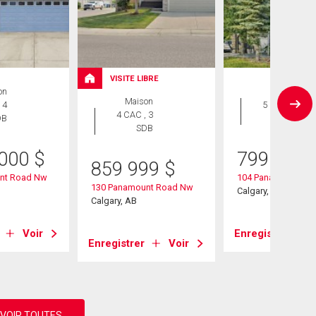
VISITE LIBRE
on
Maison
Maison
 4
5 CAC , 4
4 CAC , 3
DB
SDB
SDB
 000
$
799 900
859 999
$
nt Road Nw
104 Panamount Ter
130 Panamount Road Nw
Calgary, AB
Calgary, AB
Voir
Enregistrer
Enregistrer
Voir