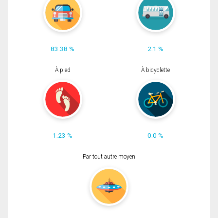
83.38 %
2.1 %
À pied
À bicyclette
1.23 %
0.0 %
Par tout autre moyen