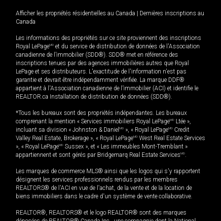
Afficher les propriétés résidentielles au Canada
|
Dernières inscriptions au
Canada
Les informations des propriétés sur ce site proviennent des inscriptions
Royal LePage
MD
et du service de distribution de données de l'Association
canadienne de l’immobilier (SDD®). SDD® met en référence des
inscriptions tenues par des agences immobilières autres que Royal
LePage et ses distributeurs. L'exactitude de l'information n'est pas
garantie et devrait être indépendamment vérifiée. La marque DDF®
appartient à l'Association canadienne de l’immobilier (ACI) et identifie le
REALTOR.ca Installation de distribution de données (SDD®).
*Tous les bureaux sont des propriétés indépendantes. Les bureaux
comprenant la mention « Services immobiliers Royal LePage
MD
Ltée »,
incluant sa division « Johnston & Daniel
MD
», « Royal LePage
MD
Credit
Valley Real Estate, Brokerage », « Royal LePage
MD
West Real Estate Services
», « Royal LePage
MD
Sussex », et « Les immeubles Mont-Tremblant »
appartiennent et sont gérés par Bridgemarq Real Estate Services
MD
.
Les marques de commerce MLS® ainsi que les logos qui s'y rapportent
désignent les services professionnels rendus par les membres
REALTORS® de l'ACI en vue de l'achat, de la vente et de la location de
biens immobiliers dans le cadre d'un système de vente collaborative.
REALTOR®, REALTORS® et le logo REALTOR® sont des marques
déposées de REALTOR® Canada Inc., une compagnie dont la National