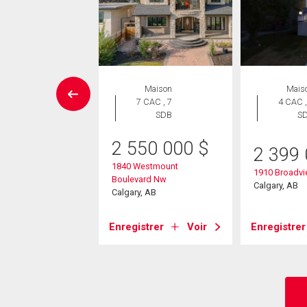
ropriété
Maison
Mais
 CAC , 1
7 CAC , 7
4 CAC ,
SDB
SDB
S
2 550 000
$
4 900
$
2 399
1840 Westmount
 19 Street Nw
1910 Broadv
Boulevard Nw
, AB
Calgary, AB
Calgary, AB
strer
Voir
Enregistrer
Voir
Enregistrer