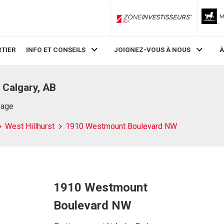
ZoneInvestisseurs RLP
TIER
INFO ET CONSEILS
JOIGNEZ-VOUS À NOUS
À
Calgary, AB
Page
West Hillhurst
1910 Westmount Boulevard NW
1910 Westmount
Boulevard NW