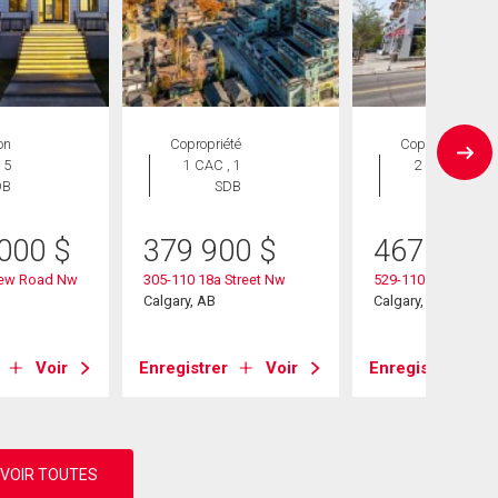
on
Copropriété
Copropriété
 5
1 CAC , 1
2 CAC , 1
DB
SDB
SDB
 000
$
379 900
$
467 900
iew Road Nw
305-110 18a Street Nw
529-110 18a Street
Calgary, AB
Calgary, AB
Voir
Enregistrer
Voir
Enregistrer