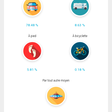
78.48 %
8.63 %
À pied
À bicyclette
5.81 %
0.18 %
Par tout autre moyen