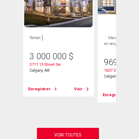
Terrain
Maison
4 CAC ,
en rangée
4 SDB
3 000 000
$
969 900
3711 15 Street Sw
Calgary, AB
1607 37 Avenue Sw
Calgary, AB
Enregistrer
Voir
Voir
Enregistrer