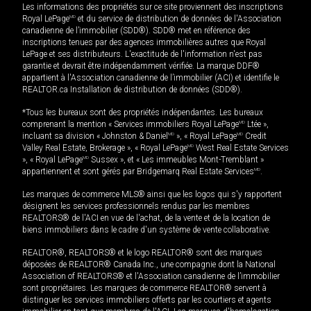
Les informations des propriétés sur ce site proviennent des inscriptions
Royal LePage
MD
et du service de distribution de données de l'Association
canadienne de l’immobilier (SDD®). SDD® met en référence des
inscriptions tenues par des agences immobilières autres que Royal
LePage et ses distributeurs. L'exactitude de l'information n'est pas
garantie et devrait être indépendamment vérifiée. La marque DDF®
appartient à l'Association canadienne de l’immobilier (ACI) et identifie le
REALTOR.ca Installation de distribution de données (SDD®).
*Tous les bureaux sont des propriétés indépendantes. Les bureaux
comprenant la mention « Services immobiliers Royal LePage
MD
Ltée »,
incluant sa division « Johnston & Daniel
MD
», « Royal LePage
MD
Credit
Valley Real Estate, Brokerage », « Royal LePage
MD
West Real Estate Services
», « Royal LePage
MD
Sussex », et « Les immeubles Mont-Tremblant »
appartiennent et sont gérés par Bridgemarq Real Estate Services
MD
.
Les marques de commerce MLS® ainsi que les logos qui s'y rapportent
désignent les services professionnels rendus par les membres
REALTORS® de l'ACI en vue de l'achat, de la vente et de la location de
biens immobiliers dans le cadre d'un système de vente collaborative.
REALTOR®, REALTORS® et le logo REALTOR® sont des marques
déposées de REALTOR® Canada Inc., une compagnie dont la National
Association of REALTORS® et l'Association canadienne de l’immobilier
sont propriétaires. Les marques de commerce REALTOR® servent à
distinguer les services immobiliers offerts par les courtiers et agents