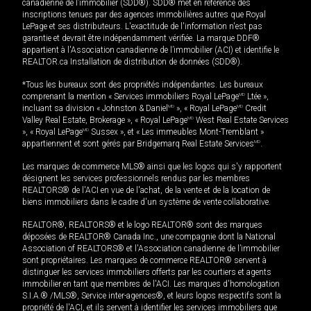
canadienne de l’immobilier (SDD®). SDD® met en référence des
inscriptions tenues par des agences immobilières autres que Royal
LePage et ses distributeurs. L'exactitude de l'information n'est pas
garantie et devrait être indépendamment vérifiée. La marque DDF®
appartient à l'Association canadienne de l’immobilier (ACI) et identifie le
REALTOR.ca Installation de distribution de données (SDD®).
*Tous les bureaux sont des propriétés indépendantes. Les bureaux
comprenant la mention « Services immobiliers Royal LePage
MD
Ltée »,
incluant sa division « Johnston & Daniel
MD
», « Royal LePage
MD
Credit
Valley Real Estate, Brokerage », « Royal LePage
MD
West Real Estate Services
», « Royal LePage
MD
Sussex », et « Les immeubles Mont-Tremblant »
appartiennent et sont gérés par Bridgemarq Real Estate Services
MD
.
Les marques de commerce MLS® ainsi que les logos qui s'y rapportent
désignent les services professionnels rendus par les membres
REALTORS® de l'ACI en vue de l'achat, de la vente et de la location de
biens immobiliers dans le cadre d'un système de vente collaborative.
REALTOR®, REALTORS® et le logo REALTOR® sont des marques
déposées de REALTOR® Canada Inc., une compagnie dont la National
Association of REALTORS® et l'Association canadienne de l’immobilier
sont propriétaires. Les marques de commerce REALTOR® servent à
distinguer les services immobiliers offerts par les courtiers et agents
immobilier en tant que membres de l'ACI. Les marques d'homologation
S.I.A.® /MLS®, Service inter-agences®, et leurs logos respectifs sont la
propriété de l'ACI, et ils servent à identifier les services immobiliers que