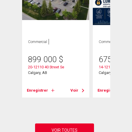
ION
Commercial
Commercial
899 000
$
675 000
20-12110 40 Street Se
14-12180 44 Street 
Calgary, AB
Calgary, AB
Enregistrer
Voir
Enregistrer
Voir