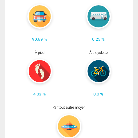
90.69 %
0.25 %
À pied
À bicyclette
4.03 %
0.0 %
Par tout autre moyen