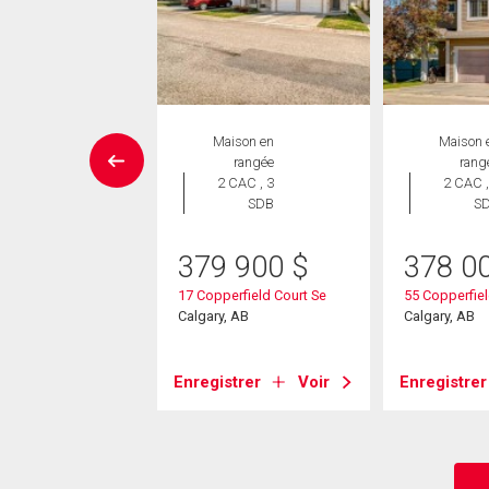
aison en
Maison en
Maison 
rangée
rangée
rang
 CAC , 2
2 CAC , 3
2 CAC ,
SDB
SDB
S
9 900
$
379 900
$
378 0
ew Brighton
17 Copperfield Court Se
55 Copperfiel
s Se
Calgary, AB
Calgary, AB
, AB
strer
Voir
Enregistrer
Voir
Enregistrer