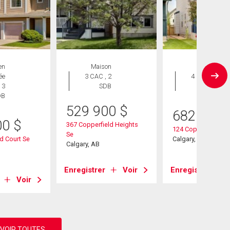
en
Maison
Maison
ée
3 CAC , 2
4 CAC , 4
 3
SDB
SDB
DB
529 900
$
682 500
00
$
367 Copperfield Heights
124 Copperfield Gr
Se
d Court Se
Calgary, AB
Calgary, AB
Enregistrer
Voir
Enregistrer
Voir