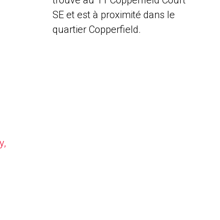
trouve au 11 Copperfield Court
SE et est à proximité dans le
quartier Copperfield.
y,