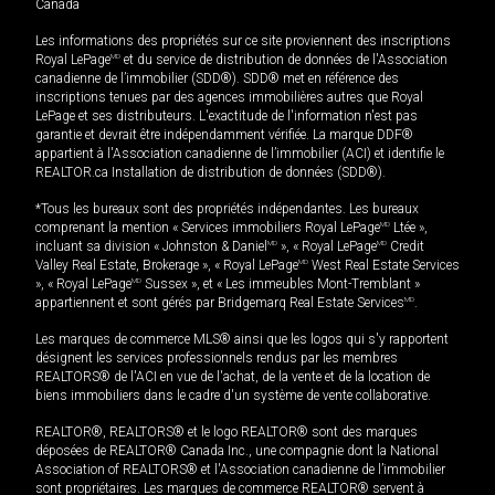
Canada
Les informations des propriétés sur ce site proviennent des inscriptions
Royal LePage
MD
et du service de distribution de données de l'Association
canadienne de l’immobilier (SDD®). SDD® met en référence des
inscriptions tenues par des agences immobilières autres que Royal
LePage et ses distributeurs. L'exactitude de l'information n'est pas
garantie et devrait être indépendamment vérifiée. La marque DDF®
appartient à l'Association canadienne de l’immobilier (ACI) et identifie le
REALTOR.ca Installation de distribution de données (SDD®).
*Tous les bureaux sont des propriétés indépendantes. Les bureaux
comprenant la mention « Services immobiliers Royal LePage
MD
Ltée »,
incluant sa division « Johnston & Daniel
MD
», « Royal LePage
MD
Credit
Valley Real Estate, Brokerage », « Royal LePage
MD
West Real Estate Services
», « Royal LePage
MD
Sussex », et « Les immeubles Mont-Tremblant »
appartiennent et sont gérés par Bridgemarq Real Estate Services
MD
.
Les marques de commerce MLS® ainsi que les logos qui s'y rapportent
désignent les services professionnels rendus par les membres
REALTORS® de l'ACI en vue de l'achat, de la vente et de la location de
biens immobiliers dans le cadre d'un système de vente collaborative.
REALTOR®, REALTORS® et le logo REALTOR® sont des marques
déposées de REALTOR® Canada Inc., une compagnie dont la National
Association of REALTORS® et l'Association canadienne de l’immobilier
sont propriétaires. Les marques de commerce REALTOR® servent à