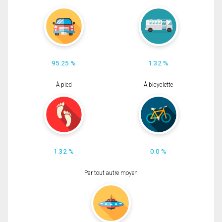
95.25 %
1.32 %
À pied
À bicyclette
1.32 %
0.0 %
Par tout autre moyen