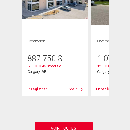
Commercial
Commercial
887 750
$
1 075 00
6-11010 46 Street Se
125-10555 48 Street
Calgary, AB
Calgary, AB
 Se
Enregistrer
Voir
Enregistrer
Voir