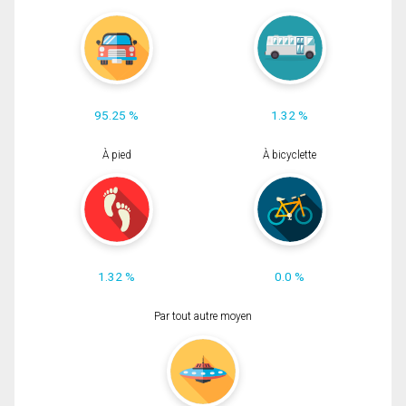
95.25 %
1.32 %
À pied
À bicyclette
1.32 %
0.0 %
Par tout autre moyen