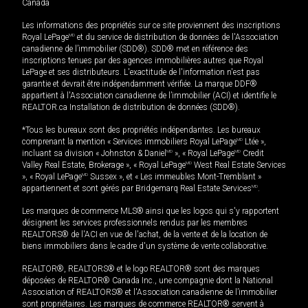
Canada
Les informations des propriétés sur ce site proviennent des inscriptions
Royal LePage
MD
et du service de distribution de données de l'Association
canadienne de l’immobilier (SDD®). SDD® met en référence des
inscriptions tenues par des agences immobilières autres que Royal
LePage et ses distributeurs. L'exactitude de l'information n'est pas
garantie et devrait être indépendamment vérifiée. La marque DDF®
appartient à l'Association canadienne de l’immobilier (ACI) et identifie le
REALTOR.ca Installation de distribution de données (SDD®).
*Tous les bureaux sont des propriétés indépendantes. Les bureaux
comprenant la mention « Services immobiliers Royal LePage
MD
Ltée »,
incluant sa division « Johnston & Daniel
MD
», « Royal LePage
MD
Credit
Valley Real Estate, Brokerage », « Royal LePage
MD
West Real Estate Services
», « Royal LePage
MD
Sussex », et « Les immeubles Mont-Tremblant »
appartiennent et sont gérés par Bridgemarq Real Estate Services
MD
.
Les marques de commerce MLS® ainsi que les logos qui s'y rapportent
désignent les services professionnels rendus par les membres
REALTORS® de l'ACI en vue de l'achat, de la vente et de la location de
biens immobiliers dans le cadre d'un système de vente collaborative.
REALTOR®, REALTORS® et le logo REALTOR® sont des marques
déposées de REALTOR® Canada Inc., une compagnie dont la National
Association of REALTORS® et l'Association canadienne de l’immobilier
sont propriétaires. Les marques de commerce REALTOR® servent à