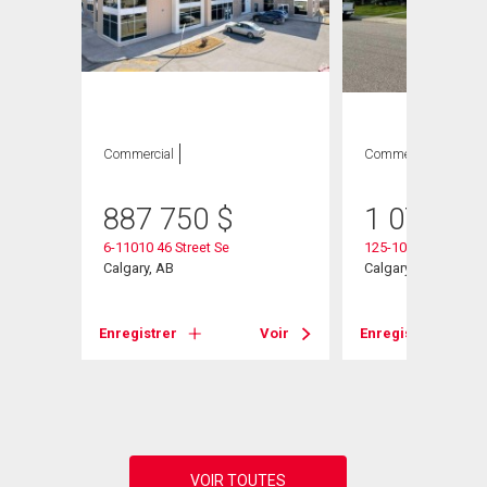
Commercial
Commercial
887 750
$
1 075 00
6-11010 46 Street Se
125-10555 48 Street
Calgary, AB
Calgary, AB
Enregistrer
Voir
Enregistrer
Voir