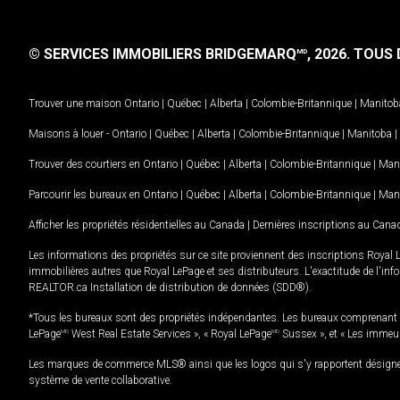
© SERVICES IMMOBILIERS BRIDGEMARQ
, 2026.
TOUS D
MD
Trouver une maison
Ontario
|
Québec
|
Alberta
|
Colombie-Britannique
|
Manitob
Maisons à louer -
Ontario
|
Québec
|
Alberta
|
Colombie-Britannique
|
Manitoba
|
Trouver des courtiers en
Ontario
|
Québec
|
Alberta
|
Colombie-Britannique
|
Man
Parcourir les bureaux en
Ontario
|
Québec
|
Alberta
|
Colombie-Britannique
|
Man
Afficher les propriétés résidentielles au Canada
|
Dernières inscriptions au Cana
Les informations des propriétés sur ce site proviennent des inscriptions Royal 
immobilières autres que Royal LePage et ses distributeurs. L'exactitude de l'info
REALTOR.ca Installation de distribution de données (SDD®).
*Tous les bureaux sont des propriétés indépendantes. Les bureaux comprenant 
LePage
MD
West Real Estate Services », « Royal LePage
MD
Sussex », et « Les immeu
Les marques de commerce MLS® ainsi que les logos qui s'y rapportent désignent
système de vente collaborative.