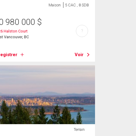
Maison
5 CAC , 8 SDB
0 980 000
$
?
6 Halston Court
st Vancouver, BC
egistrer
Voir
Terrain