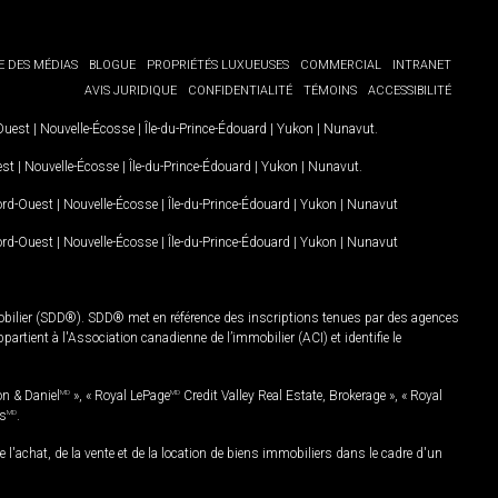
E DES MÉDIAS
BLOGUE
PROPRIÉTÉS LUXUEUSES
COMMERCIAL
INTRANET
AVIS JURIDIQUE
CONFIDENTIALITÉ
TÉMOINS
ACCESSIBILITÉ
-Ouest
|
Nouvelle-Écosse
|
Île-du-Prince-Édouard
|
Yukon
|
Nunavut
.
est
|
Nouvelle-Écosse
|
Île-du-Prince-Édouard
|
Yukon
|
Nunavut
.
Nord-Ouest
|
Nouvelle-Écosse
|
Île-du-Prince-Édouard
|
Yukon
|
Nunavut
Nord-Ouest
|
Nouvelle-Écosse
|
Île-du-Prince-Édouard
|
Yukon
|
Nunavut
mobilier (SDD®). SDD® met en référence des inscriptions tenues par des agences
rtient à l'Association canadienne de l’immobilier (ACI) et identifie le
on & Daniel
MD
», « Royal LePage
MD
Credit Valley Real Estate, Brokerage », « Royal
es
MD
.
chat, de la vente et de la location de biens immobiliers dans le cadre d'un