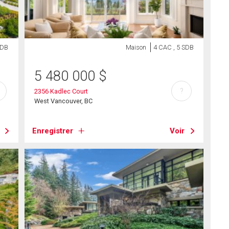
SDB
Maison
4 CAC , 5 SDB
5 480 000
$
?
2356 Kadlec Court
West Vancouver, BC
Enregistrer
Voir