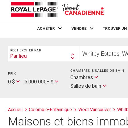
ACHETER
VENDRE
TROUVER UN
Live
En Direct
Rechercher
Trouvez
RECHERCHER PAR
votre
Par lieu
Search
foyer
By
CHAMBRES & SALLES DE BAIN
PRIX
Min
Salles
Chambres
Price
Max
0 $
5 000 000+ $
de
Salles de bain
Price
bain
Accueil
Colombie-Britannique
West Vancouver
Whitb
Maisons et biens immobi