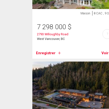
Maison
8 CAC , 9 
7 298 000
$
?
2793 Willoughby Road
West Vancouver, BC
Enregistrer
Voir