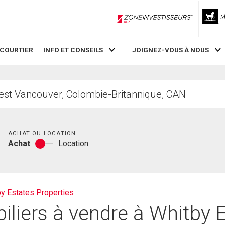
ZoneInvestisseurs RLP
 COURTIER
INFO ET CONSEILS
JOIGNEZ-VOUS À NOUS
Chambres
ACHAT OU LOCATION
Achat
Location
Achat
ou
location
y Estates Properties
liers à vendre à Whitby 