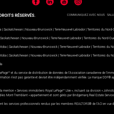
Facebook
LinkedIn
YouTube
Instagram
ROITS RÉSERVÉS.
COMMUNIQUEZ AVEC NOUS
SALL
a
|
Saskatchewan
|
Nouveau-Brunswick
|
Terre-Neuve-et-Labrador
|
Territoires du Nord
Saskatchewan
|
Nouveau-Brunswick
|
Terre-Neuve-et-Labrador
|
Territoires du Nord-Ou
itoba
|
Saskatchewan
|
Nouveau-Brunswick
|
Terre-Neuve-et-Labrador
|
Territoires du 
itoba
|
Saskatchewan
|
Nouveau-Brunswick
|
Terre-Neuve-et-Labrador
|
Territoires du 
da
LePage
MD
et du service de distribution de données de l'Association canadienne de l’im
rmation n'est pas garantie et devrait être indépendamment vérifiée. La marque DDF® appa
la mention « Services immobiliers Royal LePage
MD
Ltée », incluant sa division « Johnst
bles Mont-Tremblant » appartiennent et sont gérés par Bridgemarq Real Estate Servic
 les services professionnels rendus par les membres REALTORS® de l'ACI en vue de l'a