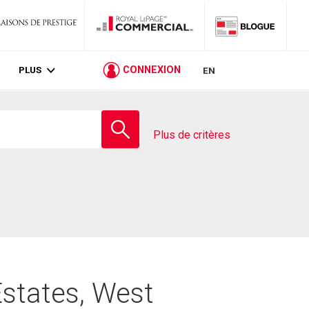
PLUS
CONNEXION
EN
Entrez
le
Plus de critères
nom
de
l'école
Estates, West