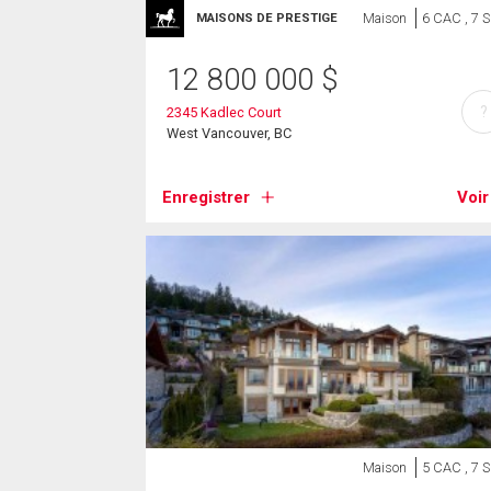
Maison
6 CAC , 7 
MAISONS DE PRESTIGE
12 800 000
$
?
2345 Kadlec Court
West Vancouver, BC
Enregistrer
Voir
Maison
5 CAC , 7 