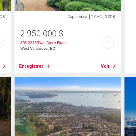
SDB
Copropriété
2 CAC , 3 SDB
2 950 000
$
?
303-2245 Twin Creek Place
West Vancouver, BC
Enregistrer
Voir