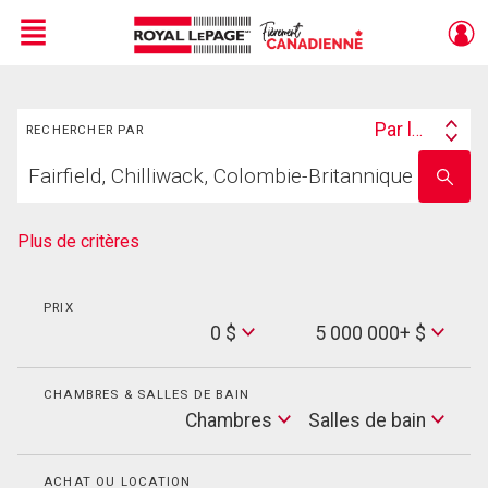
Menu
Rechercher
Live
En Direct
Par lieu
RECHERCHER PAR
Search
Trouvez
By
Entrez
votre
le
foyer
nom
de
Plus de critères
l'école
PRIX
Min
0 $
5 000 000+ $
Price
Max
Price
CHAMBRES & SALLES DE BAIN
Cham
Chambres
Salles de bain
Salles
de
bain
ACHAT OU LOCATION