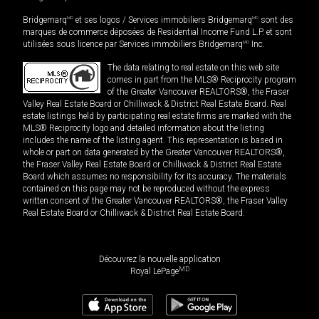
Bridgemarq
MD
et ses logos / Services immobiliers Bridgemarq
MD
sont des
marques de commerce déposées de Residential Income Fund L.P. et sont
utilisées sous licence par Services immobiliers Bridgemarq
MD
Inc.
The data relating to real estate on this web site
comes in part from the MLS® Reciprocity program
of the Greater Vancouver REALTORS®, the Fraser
Valley Real Estate Board or Chilliwack & District Real Estate Board. Real
estate listings held by participating real estate firms are marked with the
MLS® Reciprocity logo and detailed information about the listing
includes the name of the listing agent. This representation is based in
whole or part on data generated by the Greater Vancouver REALTORS®,
the Fraser Valley Real Estate Board or Chilliwack & District Real Estate
Board which assumes no responsibility for its accuracy. The materials
contained on this page may not be reproduced without the express
written consent of the Greater Vancouver REALTORS®, the Fraser Valley
Real Estate Board or Chilliwack & District Real Estate Board.
Découvrez la nouvelle application
MD
Royal LePage