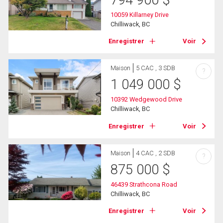
794 900
$
10059 Killarney Drive
Chilliwack, BC
Enregistrer
Voir
Maison
5 CAC , 3 SDB
?
1 049 000
$
10392 Wedgewood Drive
Chilliwack, BC
Enregistrer
Voir
Maison
4 CAC , 2 SDB
?
875 000
$
46439 Strathcona Road
Chilliwack, BC
Enregistrer
Voir