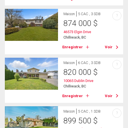
Maison
5 CAC , 3 SDB
?
874 000
$
46573 Elgin Drive
Chilliwack, BC
Enregistrer
Voir
Maison
6 CAC , 3 SDB
?
820 000
$
10065 Dublin Drive
Chilliwack, BC
Enregistrer
Voir
Maison
5 CAC , 1 SDB
?
899 500
$