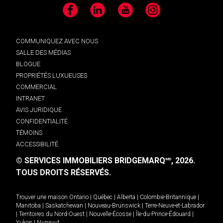
Facebook
LinkedIn
YouTube
Instagram
COMMUNIQUEZ AVEC NOUS
SALLE DES MÉDIAS
BLOGUE
PROPRIÉTÉS LUXUEUSES
COMMERCIAL
INTRANET
AVIS JURIDIQUE
CONFIDENTIALITÉ
TÉMOINS
ACCESSIBILITÉ
© SERVICES IMMOBILIERS BRIDGEMARQ
, 2026.
MD
TOUS DROITS RÉSERVÉS.
Trouver une maison
Ontario
|
Québec
|
Alberta
|
Colombie-Britannique
|
Manitoba
|
Saskatchewan
|
Nouveau-Brunswick
|
Terre-Neuve-et-Labrador
|
Territoires du Nord-Ouest
|
Nouvelle-Écosse
|
Île-du-Prince-Édouard
|
Yukon
|
Nunavut
.