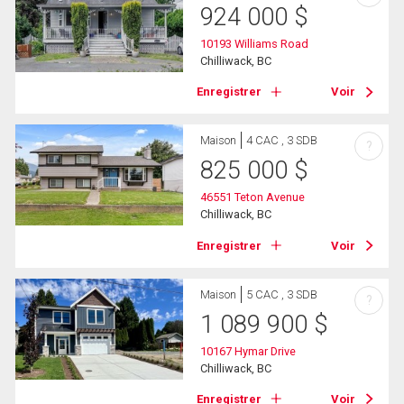
924 000
$
10193 Williams Road
Chilliwack, BC
Enregistrer
Voir
Maison
4 CAC , 3 SDB
?
825 000
$
46551 Teton Avenue
Chilliwack, BC
Enregistrer
Voir
Maison
5 CAC , 3 SDB
?
1 089 900
$
10167 Hymar Drive
Chilliwack, BC
Enregistrer
Voir