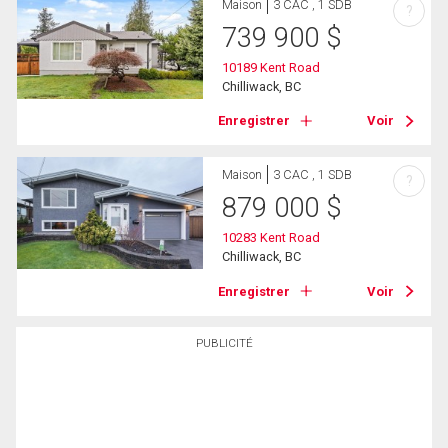
Maison
3 CAC , 1 SDB
?
739 900
$
10189 Kent Road
Chilliwack, BC
Enregistrer
Voir
Maison
3 CAC , 1 SDB
?
879 000
$
10283 Kent Road
Chilliwack, BC
Enregistrer
Voir
PUBLICITÉ