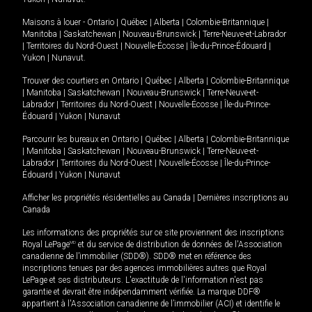
Maisons à louer -
Ontario
|
Québec
|
Alberta
|
Colombie-Britannique
|
Manitoba
|
Saskatchewan
|
Nouveau-Brunswick
|
Terre-Neuve-et-Labrador
|
Territoires du Nord-Ouest
|
Nouvelle-Écosse
|
Île-du-Prince-Édouard
|
Yukon
|
Nunavut
.
Trouver des courtiers en
Ontario
|
Québec
|
Alberta
|
Colombie-Britannique
|
Manitoba
|
Saskatchewan
|
Nouveau-Brunswick
|
Terre-Neuve-et-
Labrador
|
Territoires du Nord-Ouest
|
Nouvelle-Écosse
|
Île-du-Prince-
Édouard
|
Yukon
|
Nunavut
Parcourir les bureaux en
Ontario
|
Québec
|
Alberta
|
Colombie-Britannique
|
Manitoba
|
Saskatchewan
|
Nouveau-Brunswick
|
Terre-Neuve-et-
Labrador
|
Territoires du Nord-Ouest
|
Nouvelle-Écosse
|
Île-du-Prince-
Édouard
|
Yukon
|
Nunavut
Afficher les propriétés résidentielles au Canada
|
Dernières inscriptions au
Canada
Les informations des propriétés sur ce site proviennent des inscriptions
Royal LePage
MD
et du service de distribution de données de l'Association
canadienne de l’immobilier (SDD®). SDD® met en référence des
inscriptions tenues par des agences immobilières autres que Royal
LePage et ses distributeurs. L'exactitude de l'information n'est pas
garantie et devrait être indépendamment vérifiée. La marque DDF®
appartient à l'Association canadienne de l’immobilier (ACI) et identifie le