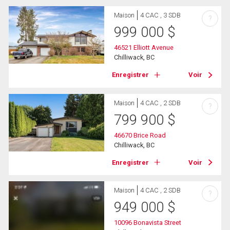
Maison
4 CAC , 3 SDB
?
999 000
$
46521 Elliott Avenue
Chilliwack, BC
Enregistrer
Voir
Maison
4 CAC , 2 SDB
?
799 900
$
46670 Brice Road
Chilliwack, BC
Enregistrer
Voir
Maison
4 CAC , 2 SDB
?
949 000
$
10096 Bonavista Street