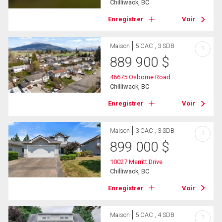
Chilliwack, BC
Enregistrer
Voir
Maison
5 CAC , 3 SDB
?
889 900
$
46675 Osborne Road
Chilliwack, BC
Enregistrer
Voir
Maison
3 CAC , 3 SDB
?
899 000
$
10027 Merritt Drive
Chilliwack, BC
Enregistrer
Voir
Maison
5 CAC , 4 SDB
?