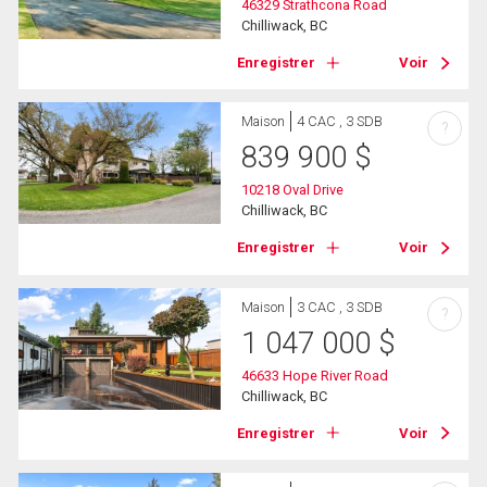
46329 Strathcona Road
Chilliwack, BC
Enregistrer
Voir
Maison
4 CAC , 3 SDB
?
839 900
$
10218 Oval Drive
Chilliwack, BC
Enregistrer
Voir
Maison
3 CAC , 3 SDB
?
1 047 000
$
46633 Hope River Road
Chilliwack, BC
Enregistrer
Voir