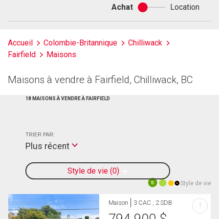
Achat
Location
Achat
ou
location
Accueil
Colombie-Britannique
Chilliwack
Fairfield
Maisons
Maisons à vendre à Fairfield, Chilliwack, BC
18 MAISONS À VENDRE À FAIRFIELD
TRIER PAR:
Plus récent
Style de vie
0
Style de vie
10
Maison
3 CAC , 2 SDB
?