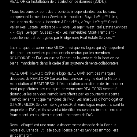
REALTOR.ca Installation de distribution de données (SDD®).
*Tous les bureaux sont des propriétés indépendantes. Les bureaux
comprenant la mention « Services immobiliers Royal LePage
MD
Ltée »,
incluant sa division « Johnston & Daniel
MD
», « Royal LePage
MD
Credit
Valley Real Estate, Brokerage », « Royal LePage
MD
West Real Estate Services
», « Royal LePage
MD
Sussex », et « Les immeubles Mont-Tremblant »
appartiennent et sont gérés par Bridgemarq Real Estate Services
MD
.
Les marques de commerce MLS® ainsi que les logos qui s'y rapportent
désignent les services professionnels rendus par les membres
REALTORS® de l'ACI en vue de l'achat, de la vente et de la location de
biens immobiliers dans le cadre d'un système de vente collaborative.
REALTOR®, REALTORS® et le logo REALTOR® sont des marques
déposées de REALTOR® Canada Inc., une compagnie dont la National
Association of REALTORS® et l'Association canadienne de l’immobilier
sont propriétaires. Les marques de commerce REALTOR® servent à
distinguer les services immobiliers offerts par les courtiers et agents
immobilier en tant que membres de l'ACI. Les marques d'homologation
S.I.A.® /MLS®, Service inter-agences®, et leurs logos respectifs sont la
propriété de l'ACI, et ils servent à identifier les services immobiliers que
fournissent les courtiers et agents membres de l'ACI.
Royal LePage
MD
est une marque de commerce déposée de la Banque
Royale du Canada, utilisée sous licence par les Services immobiliers
Bridgemarq
MD
.