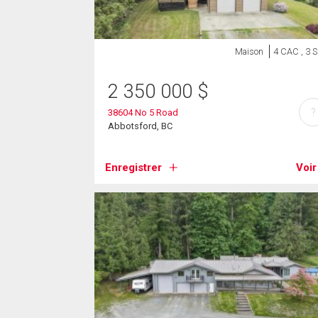
Maison
4 CAC , 3 
2 350 000
$
?
38604 No 5 Road
Abbotsford, BC
Enregistrer
Voir