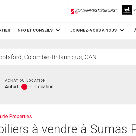
ZoneInvestisseurs RLP
RTIER
INFO ET CONSEILS
JOIGNEZ-VOUS À NOUS
Chambres
ACHAT OU LOCATION
Achat
Location
Achat
ou
location
irie Properties
liers à vendre à Sumas Pr