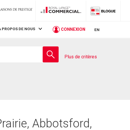
À PROPOS DE NOUS
CONNEXION
EN
Entrez
le
Plus de critères
nom
de
l'école
airie, Abbotsford,