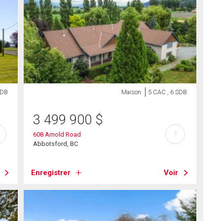
SDB
Maison
5 CAC , 6 SDB
3 499 900
$
?
608 Arnold Road
Abbotsford, BC
Enregistrer
Voir