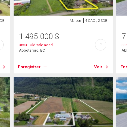
SDB
Maison
4 CAC , 2 SDB
1 495 000
$
7
?
38531 Old Yale Road
33
Abbotsford, BC
Ab
Enregistrer
Voir
Enr