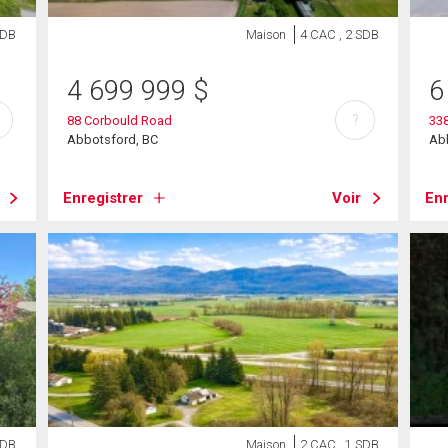
SDB
Maison
4 CAC , 2 SDB
4 699 999
$
6
?
88 Corbould Road
33
Abbotsford, BC
Ab
Enregistrer
Voir
Enr
SDB
Maison
2 CAC , 1 SDB