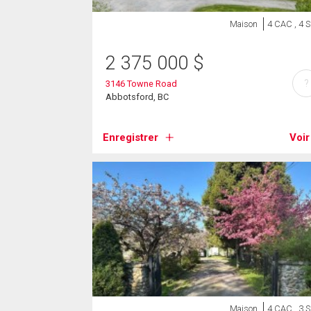
Maison
4 CAC , 4 
2 375 000
$
?
3146 Towne Road
Abbotsford, BC
Enregistrer
Voir
Maison
4 CAC , 3 