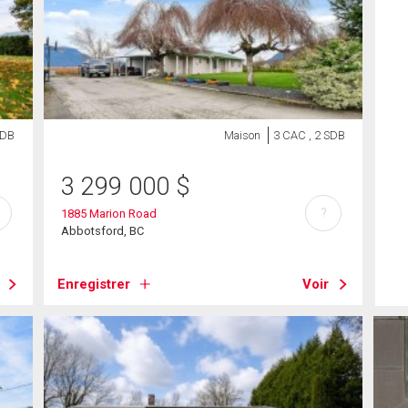
SDB
Maison
3 CAC , 2 SDB
3 299 000
$
?
1885 Marion Road
Abbotsford, BC
Enregistrer
Voir