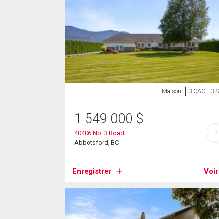
Maison
3 CAC , 3 
1 549 000
$
?
40406 No. 3 Road
Abbotsford, BC
Enregistrer
Voir