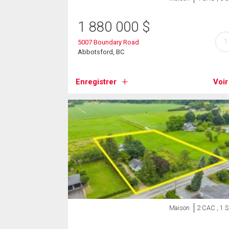
1 880 000
$
?
5007 Boundary Road
Abbotsford, BC
Enregistrer
Voir
Maison
2 CAC , 1 