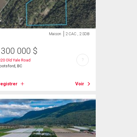
Maison
2 CAC , 2 SDB
 300 000
$
?
20 Old Yale Road
botsford, BC
egistrer
Voir