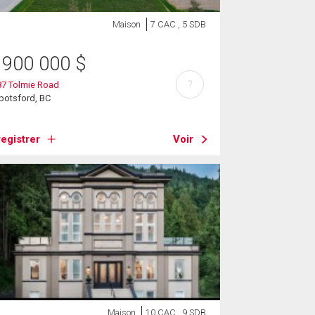
Maison
7 CAC , 5 SDB
 900 000
$
?
87 Tolmie Road
botsford, BC
egistrer
Voir
Maison
10 CAC , 9 SDB