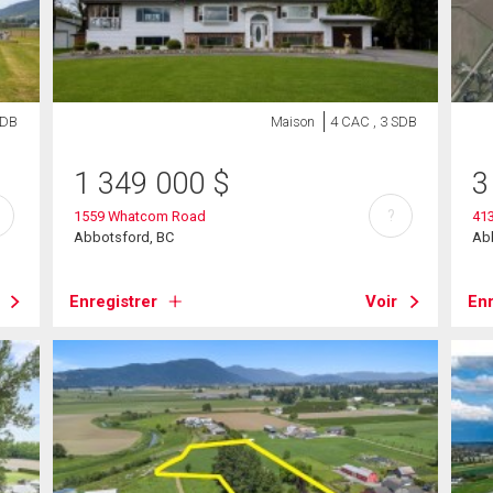
SDB
Maison
4 CAC , 3 SDB
1 349 000
$
3
?
1559 Whatcom Road
413
Abbotsford, BC
Ab
Enregistrer
Voir
Enr