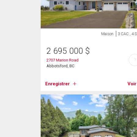
Maison
3 CAC , 4 
2 695 000
$
?
2707 Marion Road
Abbotsford, BC
Enregistrer
Voir