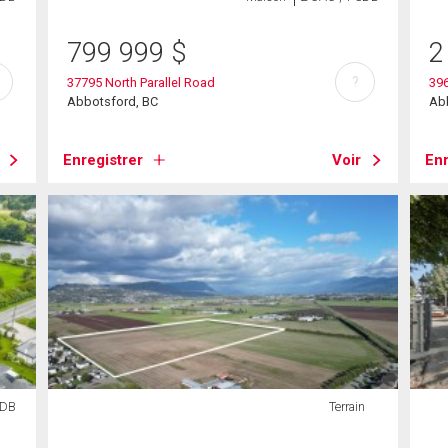
799 999
$
2
?
37795 North Parallel Road
396
Abbotsford, BC
Ab
Enregistrer
Voir
Enr
SDB
Terrain