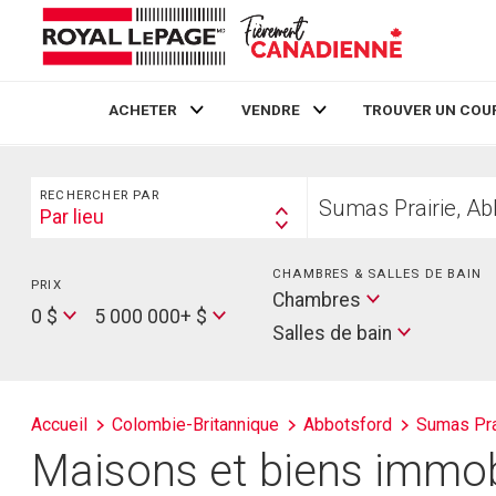
ACHETER
VENDRE
TROUVER UN COU
Live
En Direct
Rechercher
Trouvez
RECHERCHER PAR
votre
Par lieu
Search
foyer
By
CHAMBRES & SALLES DE BAIN
PRIX
Min
Salles
Chambres
Price
Max
0 $
5 000 000+ $
de
Salles de bain
Price
bain
Accueil
Colombie-Britannique
Abbotsford
Sumas Pra
Maisons et biens immobi