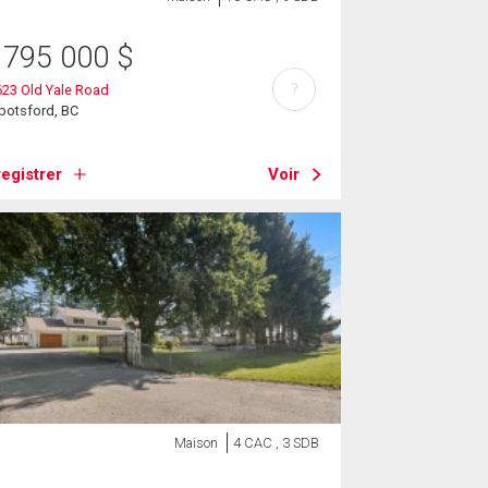
 795 000
$
?
23 Old Yale Road
botsford, BC
egistrer
Voir
Maison
4 CAC , 3 SDB