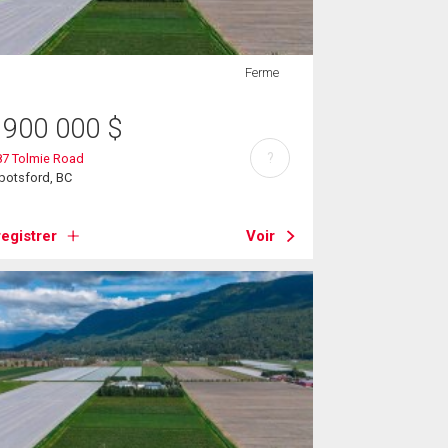
Ferme
 900 000
$
?
87 Tolmie Road
botsford, BC
egistrer
Voir