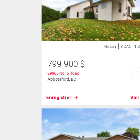
Maison
3 CAC , 1 
799 900
$
?
39965 No. 5 Road
Abbotsford, BC
Enregistrer
Voir