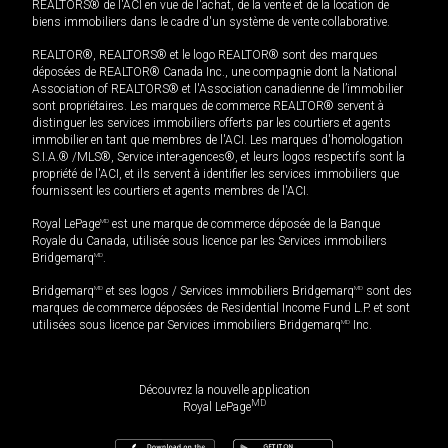
REALTORS® de l'ACI en vue de l'achat, de la vente et de la location de
biens immobiliers dans le cadre d'un système de vente collaborative.
REALTOR®, REALTORS® et le logo REALTOR® sont des marques
déposées de REALTOR® Canada Inc., une compagnie dont la National
Association of REALTORS® et l'Association canadienne de l’immobilier
sont propriétaires. Les marques de commerce REALTOR® servent à
distinguer les services immobiliers offerts par les courtiers et agents
immobilier en tant que membres de l'ACI. Les marques d'homologation
S.I.A.® /MLS®, Service inter-agences®, et leurs logos respectifs sont la
propriété de l'ACI, et ils servent à identifier les services immobiliers que
fournissent les courtiers et agents membres de l'ACI.
Royal LePage
MD
est une marque de commerce déposée de la Banque
Royale du Canada, utilisée sous licence par les Services immobiliers
Bridgemarq
MD
.
Bridgemarq
MD
et ses logos / Services immobiliers Bridgemarq
MD
sont des
marques de commerce déposées de Residential Income Fund L.P. et sont
utilisées sous licence par Services immobiliers Bridgemarq
MD
Inc.
Découvrez la nouvelle application
MD
Royal LePage