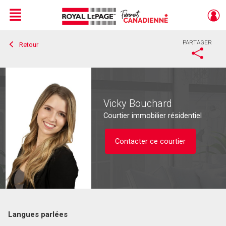
Menu
PARTAGER
Retour
Live
En Direct
Vicky Bouchard
Courtier immobilier résidentiel
Contacter ce courtier
Langues parlées
Contacter ce courtier