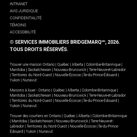
INTRANET
AVIS JURIDIQUE
CONFIDENTIALITÉ
TÉMOINS
ACCESSIBILITÉ
© SERVICES IMMOBILIERS BRIDGEMARQ
, 2026.
MD
TOUS DROITS RÉSERVÉS.
Trouver une maison
Ontario
|
Québec
|
Alberta
|
Colombie-Britannique
|
Manitoba
|
Saskatchewan
|
Nouveau-Brunswick
|
Terre-Neuve-et-Labrador
|
Territoires du Nord-Ouest
|
Nouvelle-Écosse
|
Île-du-Prince-Édouard
|
Yukon
|
Nunavut
.
Maisons à louer -
Ontario
|
Québec
|
Alberta
|
Colombie-Britannique
|
Manitoba
|
Saskatchewan
|
Nouveau-Brunswick
|
Terre-Neuve-et-Labrador
|
Territoires du Nord-Ouest
|
Nouvelle-Écosse
|
Île-du-Prince-Édouard
|
Yukon
|
Nunavut
.
Trouver des courtiers en
Ontario
|
Québec
|
Alberta
|
Colombie-Britannique
|
Manitoba
|
Saskatchewan
|
Nouveau-Brunswick
|
Terre-Neuve-et-
Labrador
|
Territoires du Nord-Ouest
|
Nouvelle-Écosse
|
Île-du-Prince-
Édouard
|
Yukon
|
Nunavut