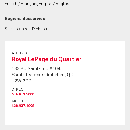
French / Français, English / Anglais
Prénom
et
Régions desservies
Nom
Courriel
Saint-Jean-sur-Richelieu
Téléphone
(Optionnel)
ADRESSE
Message
Royal LePage du Quartier
133 Bd Saint-Luc #104
Saint-Jean-sur-Richelieu, QC
J2W 2G7
DIRECT
514.419.9888
MOBILE
438.937.1098