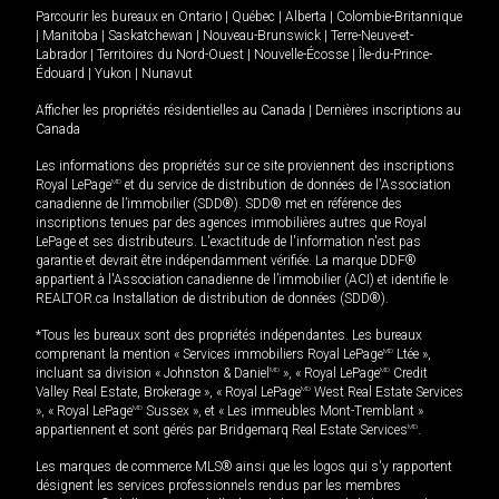
Parcourir les bureaux en
Ontario
|
Québec
|
Alberta
|
Colombie-Britannique
|
Manitoba
|
Saskatchewan
|
Nouveau-Brunswick
|
Terre-Neuve-et-
Labrador
|
Territoires du Nord-Ouest
|
Nouvelle-Écosse
|
Île-du-Prince-
Édouard
|
Yukon
|
Nunavut
Afficher les propriétés résidentielles au Canada
|
Dernières inscriptions au
Canada
Les informations des propriétés sur ce site proviennent des inscriptions
Royal LePage
MD
et du service de distribution de données de l'Association
canadienne de l’immobilier (SDD®). SDD® met en référence des
inscriptions tenues par des agences immobilières autres que Royal
LePage et ses distributeurs. L'exactitude de l'information n'est pas
garantie et devrait être indépendamment vérifiée. La marque DDF®
appartient à l'Association canadienne de l’immobilier (ACI) et identifie le
REALTOR.ca Installation de distribution de données (SDD®).
*Tous les bureaux sont des propriétés indépendantes. Les bureaux
comprenant la mention « Services immobiliers Royal LePage
MD
Ltée »,
incluant sa division « Johnston & Daniel
MD
», « Royal LePage
MD
Credit
Valley Real Estate, Brokerage », « Royal LePage
MD
West Real Estate Services
», « Royal LePage
MD
Sussex », et « Les immeubles Mont-Tremblant »
appartiennent et sont gérés par Bridgemarq Real Estate Services
MD
.
Les marques de commerce MLS® ainsi que les logos qui s'y rapportent
désignent les services professionnels rendus par les membres