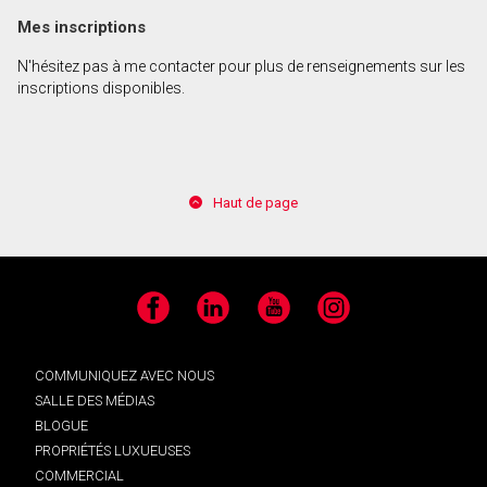
Mes inscriptions
En cliquant sur le bouton « soumettre », vous
N'hésitez pas à me contacter pour plus de renseignements sur les
consentez à nos conditions d'utilisation et vous
inscriptions disponibles.
nous fournissez l'autorisation écrite de
communiquer avec vous.
Haut de page
Facebook
LinkedIn
YouTube
Instagram
COMMUNIQUEZ AVEC NOUS
SALLE DES MÉDIAS
BLOGUE
PROPRIÉTÉS LUXUEUSES
COMMERCIAL