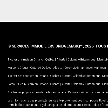
© SERVICES IMMOBILIERS BRIDGEMARQ
, 2026.
TOUS D
MD
Trouver une maison
Ontario
|
Québec
|
Alberta
|
Colombie-Britannique
|
Manitob
Maisons à louer -
Ontario
|
Québec
|
Alberta
|
Colombie-Britannique
|
Manitoba
|
Trouver des courtiers en
Ontario
|
Québec
|
Alberta
|
Colombie-Britannique
|
Man
Parcourir les bureaux en
Ontario
|
Québec
|
Alberta
|
Colombie-Britannique
|
Man
Afficher les propriétés résidentielles au Canada
|
Dernières inscriptions au Cana
Les informations des propriétés sur ce site proviennent des inscriptions Royal 
immobilières autres que Royal LePage et ses distributeurs. L'exactitude de l'info