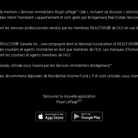
la mention « Services immobiliers Royal LePage
MD
Ltée », incluant sa division « Johnst
bles Mont-Tremblant » appartiennent et sont gérés par Bridgemarq Real Estate Servic
 les services professionnels rendus par les membres REALTORS® de l'ACI en vue de l'a
TOR® Canada Inc., une compagnie dont la National Association of REALTORS® et l'
s courtiers et agents immobilier en tant que membres de l'ACI. Les marques d'homolog
ssent les courtiers et agents membres de l'ACI.
da, utilisée sous licence par les Services immobiliers Bridgemarq
MD
.
s de commerce déposées de Residential Income Fund L.P. et sont utilisées sous lice
Découvrez la nouvelle application
MD
Royal LePage