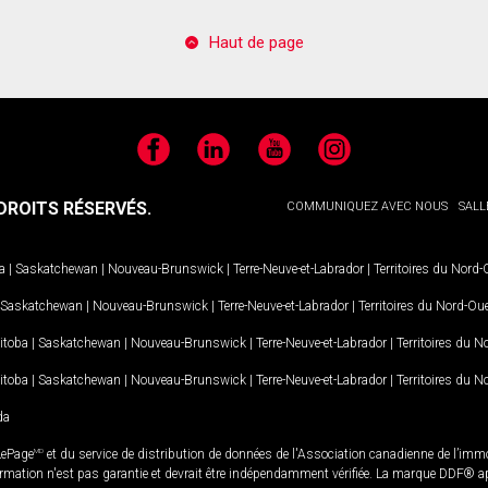
Haut de page
Facebook
LinkedIn
YouTube
Instagram
ROITS RÉSERVÉS.
COMMUNIQUEZ AVEC NOUS
SALL
a
|
Saskatchewan
|
Nouveau-Brunswick
|
Terre-Neuve-et-Labrador
|
Territoires du Nord
Saskatchewan
|
Nouveau-Brunswick
|
Terre-Neuve-et-Labrador
|
Territoires du Nord-Ou
itoba
|
Saskatchewan
|
Nouveau-Brunswick
|
Terre-Neuve-et-Labrador
|
Territoires du 
itoba
|
Saskatchewan
|
Nouveau-Brunswick
|
Terre-Neuve-et-Labrador
|
Territoires du 
da
LePage
MD
et du service de distribution de données de l'Association canadienne de l’im
rmation n'est pas garantie et devrait être indépendamment vérifiée. La marque DDF® appa