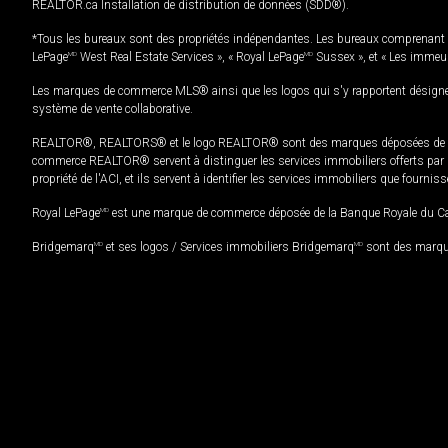
REALTOR.ca Installation de distribution de données (SDD®).
*Tous les bureaux sont des propriétés indépendantes. Les bureaux comprenant 
LePage
MD
West Real Estate Services », « Royal LePage
MD
Sussex », et « Les immeu
Les marques de commerce MLS® ainsi que les logos qui s'y rapportent désignent
système de vente collaborative.
REALTOR®, REALTORS® et le logo REALTOR® sont des marques déposées de REAL
commerce REALTOR® servent à distinguer les services immobiliers offerts par le
propriété de l'ACI, et ils servent à identifier les services immobiliers que fourni
Royal LePage
MD
est une marque de commerce déposée de la Banque Royale du Cana
Bridgemarq
MD
et ses logos / Services immobiliers Bridgemarq
MD
sont des marque