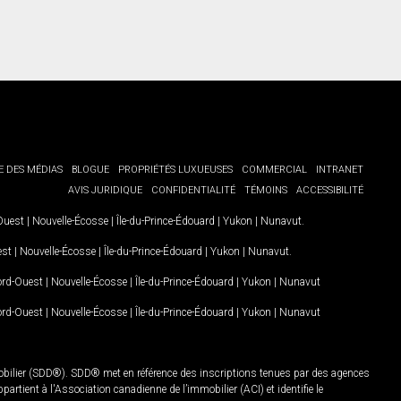
E DES MÉDIAS
BLOGUE
PROPRIÉTÉS LUXUEUSES
COMMERCIAL
INTRANET
AVIS JURIDIQUE
CONFIDENTIALITÉ
TÉMOINS
ACCESSIBILITÉ
-Ouest
|
Nouvelle-Écosse
|
Île-du-Prince-Édouard
|
Yukon
|
Nunavut
.
est
|
Nouvelle-Écosse
|
Île-du-Prince-Édouard
|
Yukon
|
Nunavut
.
Nord-Ouest
|
Nouvelle-Écosse
|
Île-du-Prince-Édouard
|
Yukon
|
Nunavut
Nord-Ouest
|
Nouvelle-Écosse
|
Île-du-Prince-Édouard
|
Yukon
|
Nunavut
mobilier (SDD®). SDD® met en référence des inscriptions tenues par des agences
rtient à l'Association canadienne de l’immobilier (ACI) et identifie le