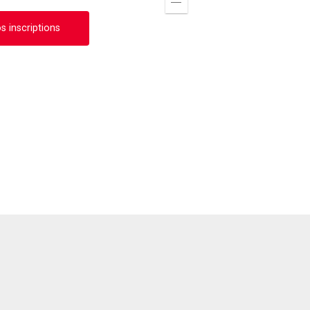
Zoom
out
s inscriptions