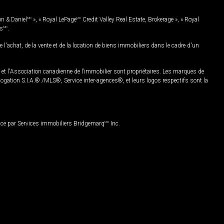
on & Daniel
MD
», « Royal LePage
MD
Credit Valley Real Estate, Brokerage », « Royal
es
MD
.
chat, de la vente et de la location de biens immobiliers dans le cadre d'un
Association canadienne de l’immobilier sont propriétaires. Les marques de
ation S.I.A.® /MLS®, Service inter-agences®, et leurs logos respectifs sont la
nce par Services immobiliers Bridgemarq
MD
Inc.