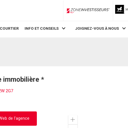
ZoneInvestisseurs RLP
 COURTIER
INFO ET CONSEILS
JOIGNEZ-VOUS À NOUS
 immobilière *
J2W 2G7
 Web de l'agence
Zoom
in