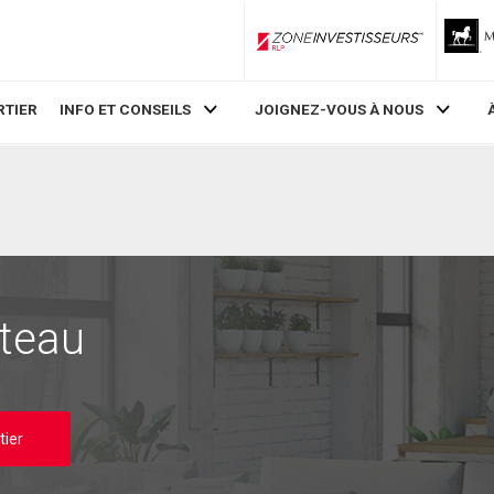
ZoneInvestisseurs RLP
RTIER
INFO ET CONSEILS
JOIGNEZ-VOUS À NOUS
lteau
tier