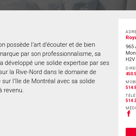
ADR
Roy
n possède l’art d’écouter et de bien
965
Mont
démarque par son professionnalisme, sa
H2V
l a développé une solide expertise par ses
DIRE
 sur la Rive-Nord dans le domaine de
450.
 sur l’île de Montréal avec sa solide
MOB
514.
à revenu.
TÉL
514.
MÉD