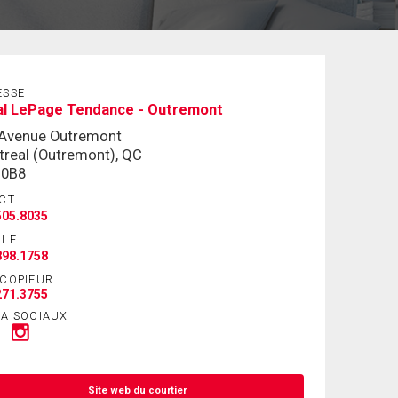
ESSE
al LePage Tendance - Outremont
 Avenue Outremont
real (Outremont), QC
 0B8
CT
505.8035
ILE
898.1758
ÉCOPIEUR
271.3755
IA SOCIAUX
Site web du courtier