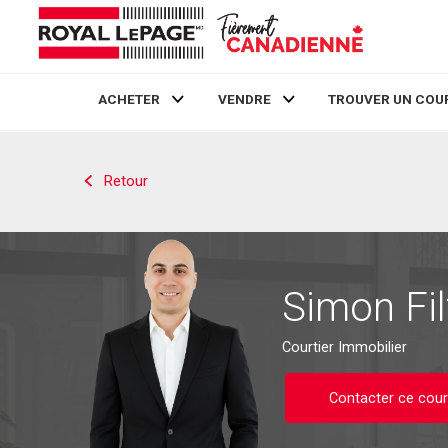
ACHETER
VENDRE
TROUVER UN COU
Live
En Direct
Retour
Simon Fi
Courtier Immobilier
Contacter ce cour