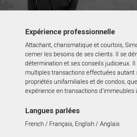
Expérience professionnelle
Contacter ce courtier
Attachant, charismatique et courtois, Simo
Prénom
et
cerner les besoins de ses clients. Il se 
Nom
Courriel
détermination et ses conseils judicieux. I
multiples transactions effectuées autant
Téléphone
propriétés unifamiliales et de condos, que
(Optionnel)
expérience en transactions d’immeubles 
Message
Langues parlées
French / Français, English / Anglais