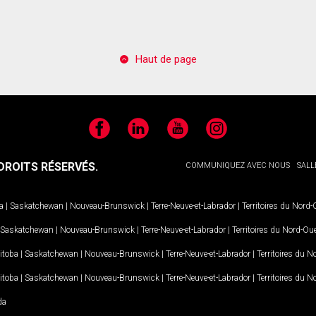
Haut de page
Facebook
LinkedIn
YouTube
Instagram
ROITS RÉSERVÉS.
COMMUNIQUEZ AVEC NOUS
SALL
a
|
Saskatchewan
|
Nouveau-Brunswick
|
Terre-Neuve-et-Labrador
|
Territoires du Nord
Saskatchewan
|
Nouveau-Brunswick
|
Terre-Neuve-et-Labrador
|
Territoires du Nord-Ou
itoba
|
Saskatchewan
|
Nouveau-Brunswick
|
Terre-Neuve-et-Labrador
|
Territoires du 
itoba
|
Saskatchewan
|
Nouveau-Brunswick
|
Terre-Neuve-et-Labrador
|
Territoires du 
da