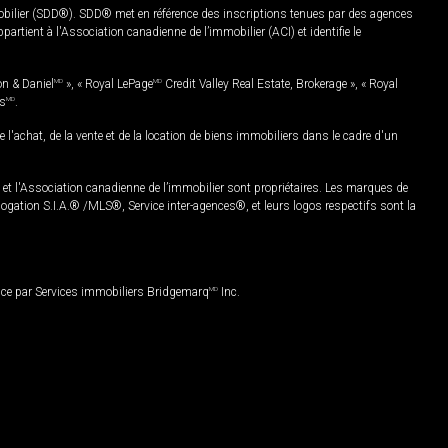
mobilier (SDD®). SDD® met en référence des inscriptions tenues par des agences
rtient à l'Association canadienne de l’immobilier (ACI) et identifie le
on & Daniel
MD
», « Royal LePage
MD
Credit Valley Real Estate, Brokerage », « Royal
es
MD
.
chat, de la vente et de la location de biens immobiliers dans le cadre d'un
Association canadienne de l’immobilier sont propriétaires. Les marques de
ation S.I.A.® /MLS®, Service inter-agences®, et leurs logos respectifs sont la
nce par Services immobiliers Bridgemarq
MD
Inc.