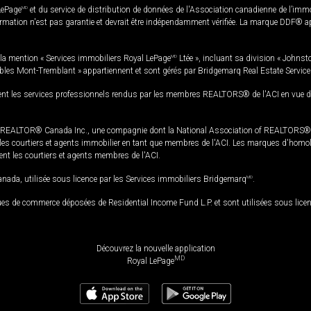
LePage
MD
et du service de distribution de données de l'Association canadienne de l’im
rmation n'est pas garantie et devrait être indépendamment vérifiée. La marque DDF® appa
la mention « Services immobiliers Royal LePage
MD
Ltée », incluant sa division « Johnst
bles Mont-Tremblant » appartiennent et sont gérés par Bridgemarq Real Estate Servic
 les services professionnels rendus par les membres REALTORS® de l'ACI en vue de l'a
TOR® Canada Inc., une compagnie dont la National Association of REALTORS® et l'
s courtiers et agents immobilier en tant que membres de l'ACI. Les marques d'homolog
ssent les courtiers et agents membres de l'ACI.
da, utilisée sous licence par les Services immobiliers Bridgemarq
MD
.
s de commerce déposées de Residential Income Fund L.P. et sont utilisées sous lice
Découvrez la nouvelle application
MD
Royal LePage