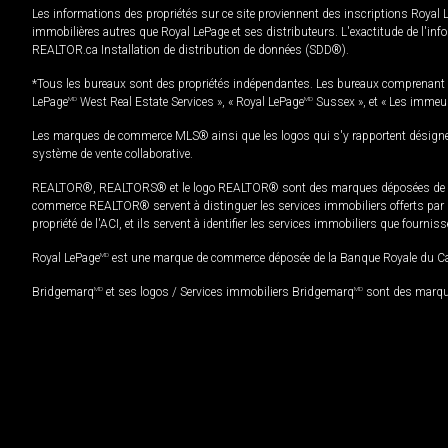
Les informations des propriétés sur ce site proviennent des inscriptions Royal 
immobilières autres que Royal LePage et ses distributeurs. L'exactitude de l'info
REALTOR.ca Installation de distribution de données (SDD®).
*Tous les bureaux sont des propriétés indépendantes. Les bureaux comprenant 
LePage
MD
West Real Estate Services », « Royal LePage
MD
Sussex », et « Les immeu
Les marques de commerce MLS® ainsi que les logos qui s'y rapportent désignent
système de vente collaborative.
REALTOR®, REALTORS® et le logo REALTOR® sont des marques déposées de REAL
commerce REALTOR® servent à distinguer les services immobiliers offerts par le
propriété de l'ACI, et ils servent à identifier les services immobiliers que fourni
Royal LePage
MD
est une marque de commerce déposée de la Banque Royale du Cana
Bridgemarq
MD
et ses logos / Services immobiliers Bridgemarq
MD
sont des marque