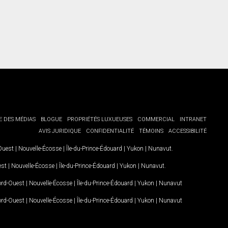
E DES MÉDIAS
BLOGUE
PROPRIÉTÉS LUXUEUSES
COMMERCIAL
INTRANET
AVIS JURIDIQUE
CONFIDENTIALITÉ
TÉMOINS
ACCESSIBILITÉ
-Ouest
|
Nouvelle-Écosse
|
Île-du-Prince-Édouard
|
Yukon
|
Nunavut
.
est
|
Nouvelle-Écosse
|
Île-du-Prince-Édouard
|
Yukon
|
Nunavut
.
Nord-Ouest
|
Nouvelle-Écosse
|
Île-du-Prince-Édouard
|
Yukon
|
Nunavut
Nord-Ouest
|
Nouvelle-Écosse
|
Île-du-Prince-Édouard
|
Yukon
|
Nunavut