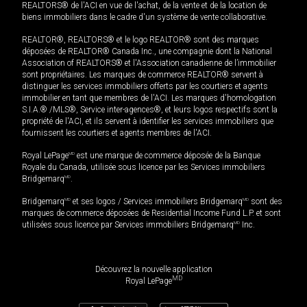
REALTORS® de l'ACI en vue de l'achat, de la vente et de la location de
biens immobiliers dans le cadre d'un système de vente collaborative.
REALTOR®, REALTORS® et le logo REALTOR® sont des marques
déposées de REALTOR® Canada Inc., une compagnie dont la National
Association of REALTORS® et l'Association canadienne de l’immobilier
sont propriétaires. Les marques de commerce REALTOR® servent à
distinguer les services immobiliers offerts par les courtiers et agents
immobilier en tant que membres de l'ACI. Les marques d'homologation
S.I.A.® /MLS®, Service inter-agences®, et leurs logos respectifs sont la
propriété de l'ACI, et ils servent à identifier les services immobiliers que
fournissent les courtiers et agents membres de l'ACI.
Royal LePage
MD
est une marque de commerce déposée de la Banque
Royale du Canada, utilisée sous licence par les Services immobiliers
Bridgemarq
MD
.
Bridgemarq
MD
et ses logos / Services immobiliers Bridgemarq
MD
sont des
marques de commerce déposées de Residential Income Fund L.P. et sont
utilisées sous licence par Services immobiliers Bridgemarq
MD
Inc.
Découvrez la nouvelle application
MD
Royal LePage