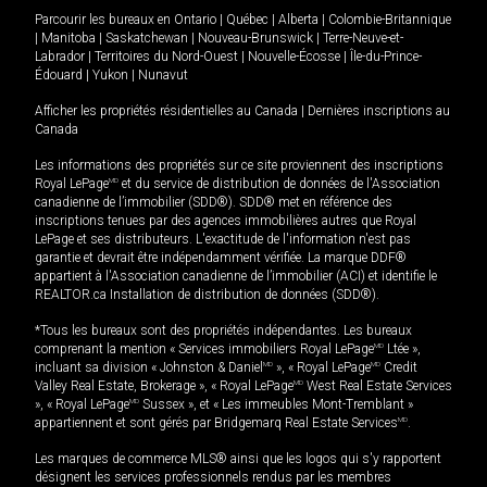
Parcourir les bureaux en
Ontario
|
Québec
|
Alberta
|
Colombie-Britannique
|
Manitoba
|
Saskatchewan
|
Nouveau-Brunswick
|
Terre-Neuve-et-
Labrador
|
Territoires du Nord-Ouest
|
Nouvelle-Écosse
|
Île-du-Prince-
Édouard
|
Yukon
|
Nunavut
Afficher les propriétés résidentielles au Canada
|
Dernières inscriptions au
Canada
Les informations des propriétés sur ce site proviennent des inscriptions
Royal LePage
MD
et du service de distribution de données de l'Association
canadienne de l’immobilier (SDD®). SDD® met en référence des
inscriptions tenues par des agences immobilières autres que Royal
LePage et ses distributeurs. L'exactitude de l'information n'est pas
garantie et devrait être indépendamment vérifiée. La marque DDF®
appartient à l'Association canadienne de l’immobilier (ACI) et identifie le
REALTOR.ca Installation de distribution de données (SDD®).
*Tous les bureaux sont des propriétés indépendantes. Les bureaux
comprenant la mention « Services immobiliers Royal LePage
MD
Ltée »,
incluant sa division « Johnston & Daniel
MD
», « Royal LePage
MD
Credit
Valley Real Estate, Brokerage », « Royal LePage
MD
West Real Estate Services
», « Royal LePage
MD
Sussex », et « Les immeubles Mont-Tremblant »
appartiennent et sont gérés par Bridgemarq Real Estate Services
MD
.
Les marques de commerce MLS® ainsi que les logos qui s'y rapportent
désignent les services professionnels rendus par les membres