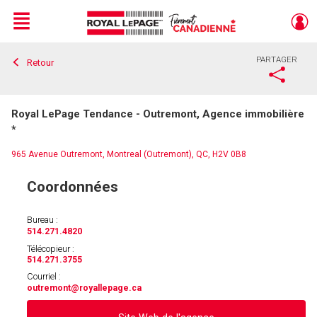
Menu
PARTAGER
Retour
Live
En Direct
Royal LePage Tendance - Outremont, Agence immobilière
*
965 Avenue Outremont, Montreal (Outremont), QC, H2V 0B8
Coordonnées
Bureau :
514.271.4820
Télécopieur :
514.271.3755
Courriel :
outremont
@royallepage.ca