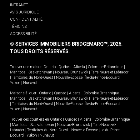
INTRANET
AVIS JURIDIQUE
CONFIDENTIALITÉ
TÉMOINS
ACCESSIBILITÉ
© SERVICES IMMOBILIERS BRIDGEMARQ
, 2026.
MD
TOUS DROITS RÉSERVÉS.
Trouver une maison
Ontario
|
Québec
|
Alberta
|
Colombie-Britannique
|
Manitoba
|
Saskatchewan
|
Nouveau-Brunswick
|
Terre-Neuve-et-Labrador
|
Territoires du Nord-Ouest
|
Nouvelle-Écosse
|
Île-du-Prince-Édouard
|
Yukon
|
Nunavut
.
Maisons à louer -
Ontario
|
Québec
|
Alberta
|
Colombie-Britannique
|
Manitoba
|
Saskatchewan
|
Nouveau-Brunswick
|
Terre-Neuve-et-Labrador
|
Territoires du Nord-Ouest
|
Nouvelle-Écosse
|
Île-du-Prince-Édouard
|
Yukon
|
Nunavut
.
Trouver des courtiers en
Ontario
|
Québec
|
Alberta
|
Colombie-Britannique
|
Manitoba
|
Saskatchewan
|
Nouveau-Brunswick
|
Terre-Neuve-et-
Labrador
|
Territoires du Nord-Ouest
|
Nouvelle-Écosse
|
Île-du-Prince-
Édouard
|
Yukon
|
Nunavut