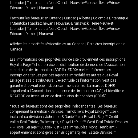
Labrador
|
Territoires du Nord-Ouest
|
Nouvelle-Écosse
|
Île-du-Prince-
Édouard
|
Yukon
|
Nunavut
Parcourir les bureaux en
Ontario
|
Québec
|
Alberta
|
Colombie-Britannique
|
Manitoba
|
Saskatchewan
|
Nouveau-Brunswick
|
Terre-Neuve-et-
Labrador
|
Territoires du Nord-Ouest
|
Nouvelle-Écosse
|
Île-du-Prince-
Édouard
|
Yukon
|
Nunavut
Afficher les propriétés résidentielles au Canada
|
Dernières inscriptions au
Canada
Les informations des propriétés sur ce site proviennent des inscriptions
Royal LePage
MD
et du service de distribution de données de l'Association
canadienne de l’immobilier (SDD®). SDD® met en référence des
inscriptions tenues par des agences immobilières autres que Royal
LePage et ses distributeurs. L'exactitude de l'information n'est pas
garantie et devrait être indépendamment vérifiée. La marque DDF®
appartient à l'Association canadienne de l’immobilier (ACI) et identifie le
REALTOR.ca Installation de distribution de données (SDD®).
*Tous les bureaux sont des propriétés indépendantes. Les bureaux
comprenant la mention « Services immobiliers Royal LePage
MD
Ltée »,
incluant sa division « Johnston & Daniel
MD
», « Royal LePage
MD
Credit
Valley Real Estate, Brokerage », « Royal LePage
MD
West Real Estate Services
», « Royal LePage
MD
Sussex », et « Les immeubles Mont-Tremblant »
appartiennent et sont gérés par Bridgemarq Real Estate Services
MD
.