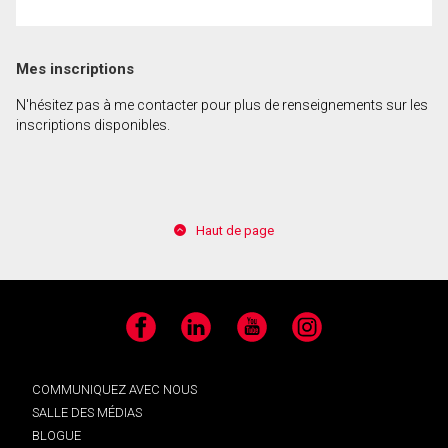
En cliquant sur le bouton « soumettre », vous
Mes inscriptions
consentez à nos conditions d'utilisation et vous
nous fournissez l'autorisation écrite de
N'hésitez pas à me contacter pour plus de renseignements sur les
communiquer avec vous.
inscriptions disponibles.
Haut de page
Facebook
LinkedIn
YouTube
Instagram
COMMUNIQUEZ AVEC NOUS
SALLE DES MÉDIAS
BLOGUE