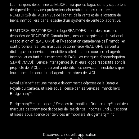
Les marques de commerce MLS® ainsi que les logos qui s'y rapportent
désignent les services professionnels rendus par les membres
REALTORS® de l'ACI en vue de l'achat, de la vente et de la location de
biens immobiliers dans le cadre d'un système de vente collaborative.
REALTOR®, REALTORS® et le logo REALTOR® sont des marques
déposées de REALTOR® Canada Inc., une compagnie dont la National
Association of REALTORS® et l'Association canadienne de l’immobilier
sont propriétaires. Les marques de commerce REALTOR® servent à
distinguer les services immobiliers offerts par les courtiers et agents
immobilier en tant que membres de l'ACI. Les marques d'homologation
S.I.A.® /MLS®, Service inter-agences®, et leurs logos respectifs sont la
propriété de l'ACI, et ils servent à identifier les services immobiliers que
fournissent les courtiers et agents membres de l'ACI.
Royal LePage
MD
est une marque de commerce déposée de la Banque
Royale du Canada, utilisée sous licence par les Services immobiliers
Bridgemarq
MD
.
Bridgemarq
MD
et ses logos / Services immobiliers Bridgemarq
MD
sont des
marques de commerce déposées de Residential Income Fund L.P. et sont
utilisées sous licence par Services immobiliers Bridgemarq
MD
Inc.
Découvrez la nouvelle application
MD