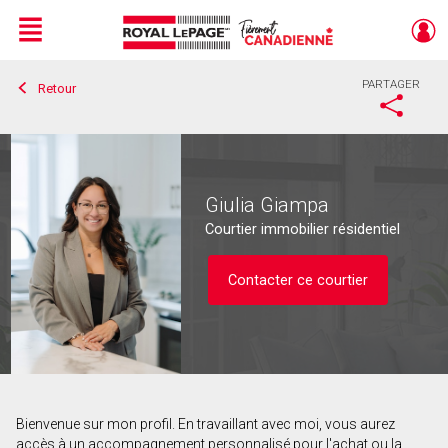
Menu
PARTAGER
Retour
Live
En Direct
Giulia Giampa
Courtier immobilier résidentiel
Contacter ce courtier
Bienvenue sur mon profil. En travaillant avec moi, vous aurez
Contacter ce courtier
accès à un accompagnement personnalisé pour l'achat ou la