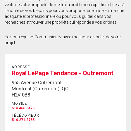
vente de votre propriété. Je mettrai à profit mon expertise et serai à
Prénom
l'écoute de vos besoins pour vous proposer une mise en marché
et
adéquate et professionnelle ou pour vous guider dans vos
Nom
recherches et trouver une propriété qui réponde à vos critères.
Courriel
Faisons équipe! Communiquez avec moi pour discuter de votre
Téléphone
projet.
(Optionnel)
Message
ADRESSE
Royal LePage Tendance - Outremont
965 Avenue Outremont
Montreal (Outremont), QC
H2V 0B8
MOBILE
514.466.6475
TÉLÉCOPIEUR
514.271.3755