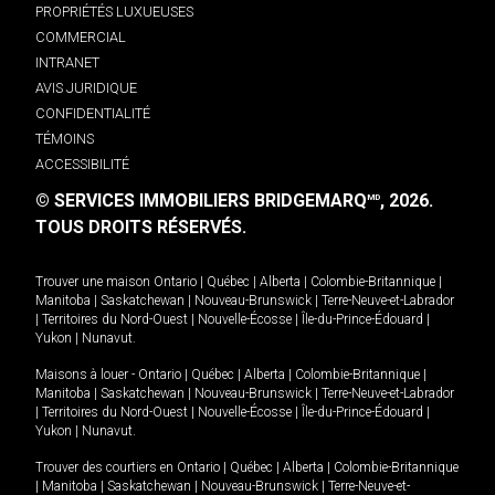
PROPRIÉTÉS LUXUEUSES
COMMERCIAL
INTRANET
AVIS JURIDIQUE
CONFIDENTIALITÉ
TÉMOINS
ACCESSIBILITÉ
© SERVICES IMMOBILIERS BRIDGEMARQ
, 2026.
MD
TOUS DROITS RÉSERVÉS.
Trouver une maison
Ontario
|
Québec
|
Alberta
|
Colombie-Britannique
|
Manitoba
|
Saskatchewan
|
Nouveau-Brunswick
|
Terre-Neuve-et-Labrador
|
Territoires du Nord-Ouest
|
Nouvelle-Écosse
|
Île-du-Prince-Édouard
|
Yukon
|
Nunavut
.
Maisons à louer -
Ontario
|
Québec
|
Alberta
|
Colombie-Britannique
|
Manitoba
|
Saskatchewan
|
Nouveau-Brunswick
|
Terre-Neuve-et-Labrador
|
Territoires du Nord-Ouest
|
Nouvelle-Écosse
|
Île-du-Prince-Édouard
|
Yukon
|
Nunavut
.
Trouver des courtiers en
Ontario
|
Québec
|
Alberta
|
Colombie-Britannique
|
Manitoba
|
Saskatchewan
|
Nouveau-Brunswick
|
Terre-Neuve-et-