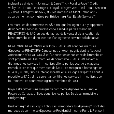
incluant sa division « Johnston & Daniel
MD
», « Royal LePage
MD
Credit
Valley Real Estate, Brokerage », « Royal LePage
MD
West Real Estate Services
», « Royal LePage
MD
Sussex », et « Les immeubles Mont-Tremblant »
appartiennent et sont gérés par Bridgemarq Real Estate Services
MD
.
Les marques de commerce MLS® ainsi que les logos qui s'y rapportent
désignent les services professionnels rendus par les membres
REALTORS® de l'ACI en vue de l'achat, de la vente et de la location de
biens immobiliers dans le cadre d'un système de vente collaborative.
REALTOR®, REALTORS® et le logo REALTOR® sont des marques
déposées de REALTOR® Canada Inc., une compagnie dont la National
Association of REALTORS® et l'Association canadienne de l’immobilier
sont propriétaires. Les marques de commerce REALTOR® servent à
distinguer les services immobiliers offerts par les courtiers et agents
immobilier en tant que membres de l'ACI. Les marques d'homologation
S.I.A.® /MLS®, Service inter-agences®, et leurs logos respectifs sont la
propriété de l'ACI, et ils servent à identifier les services immobiliers que
fournissent les courtiers et agents membres de l'ACI.
Royal LePage
MD
est une marque de commerce déposée de la Banque
Royale du Canada, utilisée sous licence par les Services immobiliers
Bridgemarq
MD
.
Bridgemarq
MD
et ses logos / Services immobiliers Bridgemarq
MD
sont des
marques de commerce déposées de Residential Income Fund L.P. et sont