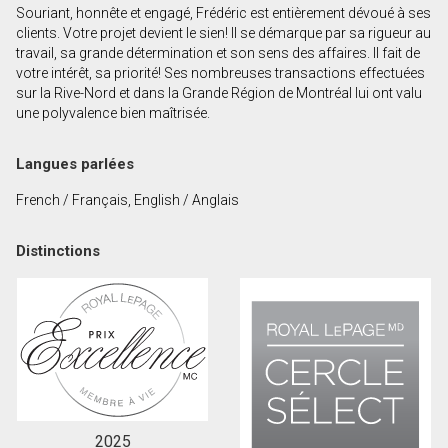
Souriant, honnête et engagé, Frédéric est entièrement dévoué à ses
Prénom
clients. Votre projet devient le sien! Il se démarque par sa rigueur au
et
travail, sa grande détermination et son sens des affaires. Il fait de
Nom
votre intérêt, sa priorité! Ses nombreuses transactions effectuées
Courriel
sur la Rive-Nord et dans la Grande Région de Montréal lui ont valu
une polyvalence bien maîtrisée.
Téléphone
(Optionnel)
Langues parlées
Message
French / Français, English / Anglais
Distinctions
2025