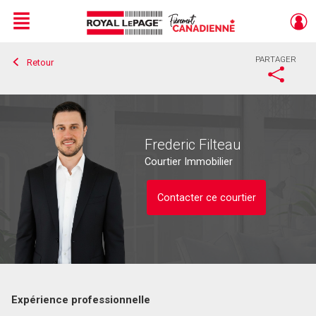
Menu
PARTAGER
Retour
Live
En Direct
Frederic Filteau
Courtier Immobilier
Contacter ce courtier
Expérience professionnelle
Contacter ce courtier