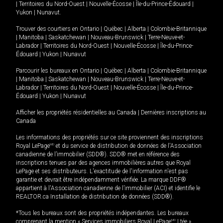
|
Territoires du Nord-Ouest
|
Nouvelle-Écosse
|
Île-du-Prince-Édouard
|
Yukon
|
Nunavut
.
Trouver des courtiers en
Ontario
|
Québec
|
Alberta
|
Colombie-Britannique
|
Manitoba
|
Saskatchewan
|
Nouveau-Brunswick
|
Terre-Neuve-et-
Labrador
|
Territoires du Nord-Ouest
|
Nouvelle-Écosse
|
Île-du-Prince-
Édouard
|
Yukon
|
Nunavut
Parcourir les bureaux en
Ontario
|
Québec
|
Alberta
|
Colombie-Britannique
|
Manitoba
|
Saskatchewan
|
Nouveau-Brunswick
|
Terre-Neuve-et-
Labrador
|
Territoires du Nord-Ouest
|
Nouvelle-Écosse
|
Île-du-Prince-
Édouard
|
Yukon
|
Nunavut
Afficher les propriétés résidentielles au Canada
|
Dernières inscriptions au
Canada
Les informations des propriétés sur ce site proviennent des inscriptions
Royal LePage
MD
et du service de distribution de données de l'Association
canadienne de l’immobilier (SDD®). SDD® met en référence des
inscriptions tenues par des agences immobilières autres que Royal
LePage et ses distributeurs. L'exactitude de l'information n'est pas
garantie et devrait être indépendamment vérifiée. La marque DDF®
appartient à l'Association canadienne de l’immobilier (ACI) et identifie le
REALTOR.ca Installation de distribution de données (SDD®).
*Tous les bureaux sont des propriétés indépendantes. Les bureaux
comprenant la mention « Services immobiliers Royal LePage
MD
Ltée »,