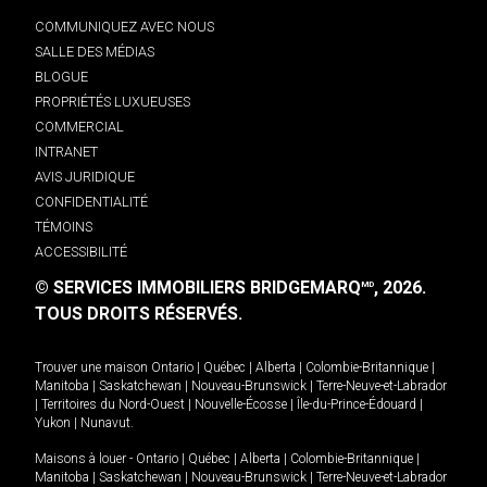
COMMUNIQUEZ AVEC NOUS
SALLE DES MÉDIAS
BLOGUE
PROPRIÉTÉS LUXUEUSES
COMMERCIAL
INTRANET
AVIS JURIDIQUE
CONFIDENTIALITÉ
TÉMOINS
ACCESSIBILITÉ
© SERVICES IMMOBILIERS BRIDGEMARQ
, 2026.
MD
TOUS DROITS RÉSERVÉS.
Trouver une maison
Ontario
|
Québec
|
Alberta
|
Colombie-Britannique
|
Manitoba
|
Saskatchewan
|
Nouveau-Brunswick
|
Terre-Neuve-et-Labrador
|
Territoires du Nord-Ouest
|
Nouvelle-Écosse
|
Île-du-Prince-Édouard
|
Yukon
|
Nunavut
.
Maisons à louer -
Ontario
|
Québec
|
Alberta
|
Colombie-Britannique
|
Manitoba
|
Saskatchewan
|
Nouveau-Brunswick
|
Terre-Neuve-et-Labrador