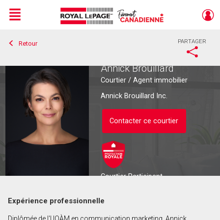
Menu
PARTAGER
Retour
Live
En Direct
Annick Brouillard
Courtier / Agent immobilier
Annick Brouillard Inc.
Contacter ce courtier
Courtier Participant
Expérience professionnelle
Contacter ce courtier
Diplômée de l'UQÀM en communication marketing, Annick