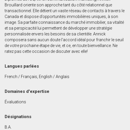
Prénom
Brouillard oriente son approche tant du côté relationnel que
et
transactionnel. Elle détient un vaste réseau de contacts à travers le
Nom
Canada et dispose d’opportunités immobilières uniques, à son
Courriel
image. Sa parfaite connaissance du marché immobilier, sa vitalité
et sa perspicacité lui permettent de développer une stratégie
personnalisée envers les besoins de sa clientèle. Annick
Téléphone
composera sans aucun doute l'accord idéal pour franchir le seuil
(Optionnel)
de votre prochaine étape de vie, et ce, en toute bienveillance. Ne
Message
ratez pas cette occasion de discuter avec elle!
Langues parlées
French / Français, English / Anglais
Domaines d'expertise
Évaluations
Désignations
B.A.