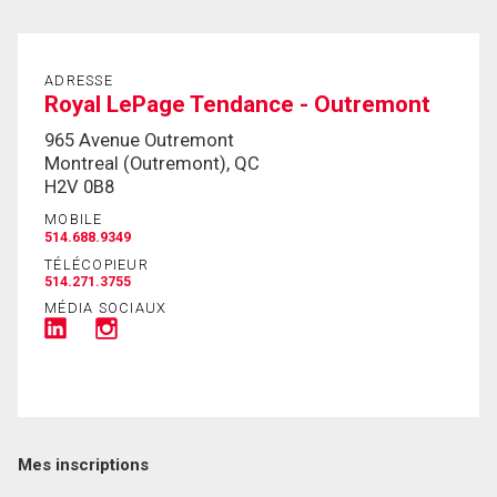
En cliquant sur le bouton « soumettre », vous
consentez à nos conditions d'utilisation et vous
ADRESSE
nous fournissez l'autorisation écrite de
Royal LePage Tendance - Outremont
communiquer avec vous.
965 Avenue Outremont
Montreal (Outremont), QC
H2V 0B8
MOBILE
514.688.9349
TÉLÉCOPIEUR
514.271.3755
MÉDIA SOCIAUX
Mes inscriptions