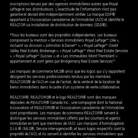
inscriptions tenues par des agences immobilières autres que Royal
LePage et ses distributeurs. L'exactitude de l'information n'est pas
garantie et devrait être indépendamment vérifiée. La marque DDF®
appartient à l'Association canadienne de l’immobilier (ACI) et identifie le
REALTOR.ca Installation de distribution de données (SDD®).
*Tous les bureaux sont des propriétés indépendantes. Les bureaux
comprenant la mention « Services immobiliers Royal LePage
MD
Ltée »,
incluant sa division « Johnston & Daniel
MD
», « Royal LePage
MD
Credit
Valley Real Estate, Brokerage », « Royal LePage
MD
West Real Estate Services
», « Royal LePage
MD
Sussex », et « Les immeubles Mont-Tremblant »
appartiennent et sont gérés par Bridgemarq Real Estate Services
MD
.
Les marques de commerce MLS® ainsi que les logos qui s'y rapportent
désignent les services professionnels rendus par les membres
REALTORS® de l'ACI en vue de l'achat, de la vente et de la location de
biens immobiliers dans le cadre d'un système de vente collaborative.
REALTOR®, REALTORS® et le logo REALTOR® sont des marques
déposées de REALTOR® Canada Inc., une compagnie dont la National
Association of REALTORS® et l'Association canadienne de l’immobilier
sont propriétaires. Les marques de commerce REALTOR® servent à
distinguer les services immobiliers offerts par les courtiers et agents
immobilier en tant que membres de l'ACI. Les marques d'homologation
S.I.A.® /MLS®, Service inter-agences®, et leurs logos respectifs sont la
propriété de l'ACI, et ils servent à identifier les services immobiliers que