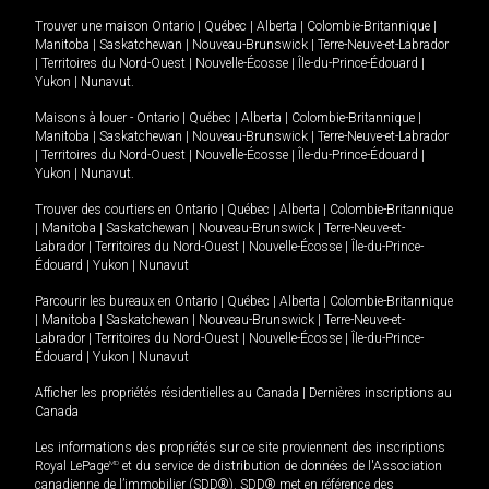
Trouver une maison
Ontario
|
Québec
|
Alberta
|
Colombie-Britannique
|
Manitoba
|
Saskatchewan
|
Nouveau-Brunswick
|
Terre-Neuve-et-Labrador
|
Territoires du Nord-Ouest
|
Nouvelle-Écosse
|
Île-du-Prince-Édouard
|
Yukon
|
Nunavut
.
Maisons à louer -
Ontario
|
Québec
|
Alberta
|
Colombie-Britannique
|
Manitoba
|
Saskatchewan
|
Nouveau-Brunswick
|
Terre-Neuve-et-Labrador
|
Territoires du Nord-Ouest
|
Nouvelle-Écosse
|
Île-du-Prince-Édouard
|
Yukon
|
Nunavut
.
Trouver des courtiers en
Ontario
|
Québec
|
Alberta
|
Colombie-Britannique
|
Manitoba
|
Saskatchewan
|
Nouveau-Brunswick
|
Terre-Neuve-et-
Labrador
|
Territoires du Nord-Ouest
|
Nouvelle-Écosse
|
Île-du-Prince-
Édouard
|
Yukon
|
Nunavut
Parcourir les bureaux en
Ontario
|
Québec
|
Alberta
|
Colombie-Britannique
|
Manitoba
|
Saskatchewan
|
Nouveau-Brunswick
|
Terre-Neuve-et-
Labrador
|
Territoires du Nord-Ouest
|
Nouvelle-Écosse
|
Île-du-Prince-
Édouard
|
Yukon
|
Nunavut
Afficher les propriétés résidentielles au Canada
|
Dernières inscriptions au
Canada
Les informations des propriétés sur ce site proviennent des inscriptions
Royal LePage
MD
et du service de distribution de données de l'Association
canadienne de l’immobilier (SDD®). SDD® met en référence des