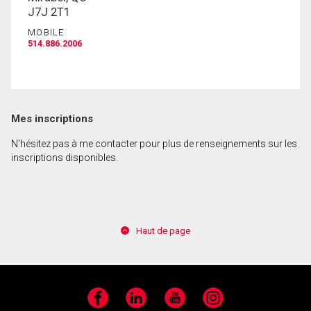
J7J 2T1
MOBILE
En cliquant sur le bouton « soumettre », vous
514.886.2006
consentez à nos conditions d'utilisation et vous
nous fournissez l'autorisation écrite de
communiquer avec vous.
Mes inscriptions
N'hésitez pas à me contacter pour plus de renseignements sur les
inscriptions disponibles.
Haut de page
Facebook
LinkedIn
YouTube
Instagram