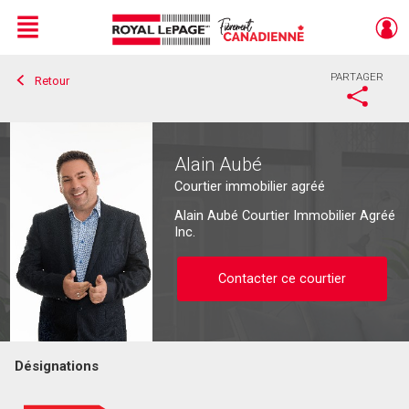
Menu
PARTAGER
Retour
Live
En Direct
Alain Aubé
Courtier immobilier agréé
Alain Aubé Courtier Immobilier Agréé
Inc.
Contacter ce courtier
Désignations
Contacter ce courtier