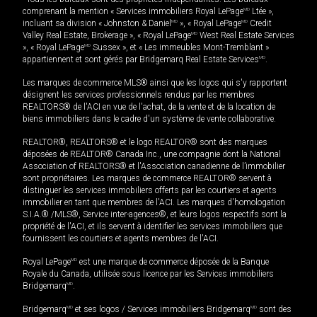
comprenant la mention « Services immobiliers Royal LePage
MD
Ltée »,
incluant sa division « Johnston & Daniel
MD
», « Royal LePage
MD
Credit
Valley Real Estate, Brokerage », « Royal LePage
MD
West Real Estate Services
», « Royal LePage
MD
Sussex », et « Les immeubles Mont-Tremblant »
appartiennent et sont gérés par Bridgemarq Real Estate Services
MD
.
Les marques de commerce MLS® ainsi que les logos qui s'y rapportent
désignent les services professionnels rendus par les membres
REALTORS® de l'ACI en vue de l'achat, de la vente et de la location de
biens immobiliers dans le cadre d'un système de vente collaborative.
REALTOR®, REALTORS® et le logo REALTOR® sont des marques
déposées de REALTOR® Canada Inc., une compagnie dont la National
Association of REALTORS® et l'Association canadienne de l’immobilier
sont propriétaires. Les marques de commerce REALTOR® servent à
distinguer les services immobiliers offerts par les courtiers et agents
immobilier en tant que membres de l'ACI. Les marques d'homologation
S.I.A.® /MLS®, Service inter-agences®, et leurs logos respectifs sont la
propriété de l'ACI, et ils servent à identifier les services immobiliers que
fournissent les courtiers et agents membres de l'ACI.
Royal LePage
MD
est une marque de commerce déposée de la Banque
Royale du Canada, utilisée sous licence par les Services immobiliers
Bridgemarq
MD
.
Bridgemarq
MD
et ses logos / Services immobiliers Bridgemarq
MD
sont des