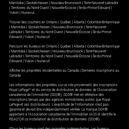
Manitoba
|
Saskatchewan
|
Nouveau-Brunswick
|
Terre-Neuve-et-Labrador
|
Territoires du Nord-Ouest
|
Nouvelle-Écosse
|
Île-du-Prince-Édouard
|
Yukon
|
Nunavut
.
Trouver des courtiers en
Ontario
|
Québec
|
Alberta
|
Colombie-Britannique
|
Manitoba
|
Saskatchewan
|
Nouveau-Brunswick
|
Terre-Neuve-et-
Labrador
|
Territoires du Nord-Ouest
|
Nouvelle-Écosse
|
Île-du-Prince-
Édouard
|
Yukon
|
Nunavut
Parcourir les bureaux en
Ontario
|
Québec
|
Alberta
|
Colombie-Britannique
|
Manitoba
|
Saskatchewan
|
Nouveau-Brunswick
|
Terre-Neuve-et-
Labrador
|
Territoires du Nord-Ouest
|
Nouvelle-Écosse
|
Île-du-Prince-
Édouard
|
Yukon
|
Nunavut
Afficher les propriétés résidentielles au Canada
|
Dernières inscriptions au
Canada
Les informations des propriétés sur ce site proviennent des inscriptions
Royal LePage
MD
et du service de distribution de données de l'Association
canadienne de l’immobilier (SDD®). SDD® met en référence des
inscriptions tenues par des agences immobilières autres que Royal
LePage et ses distributeurs. L'exactitude de l'information n'est pas
garantie et devrait être indépendamment vérifiée. La marque DDF®
appartient à l'Association canadienne de l’immobilier (ACI) et identifie le
REALTOR.ca Installation de distribution de données (SDD®).
*Tous les bureaux sont des propriétés indépendantes. Les bureaux