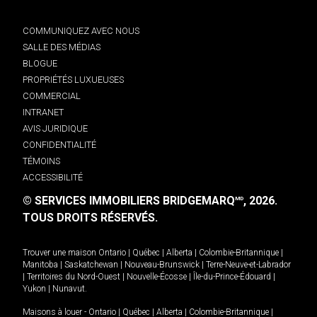
COMMUNIQUEZ AVEC NOUS
SALLE DES MÉDIAS
BLOGUE
PROPRIÉTÉS LUXUEUSES
COMMERCIAL
INTRANET
AVIS JURIDIQUE
CONFIDENTIALITÉ
TÉMOINS
ACCESSIBILITÉ
© SERVICES IMMOBILIERS BRIDGEMARQ
, 2026.
MD
TOUS DROITS RÉSERVÉS.
Trouver une maison
Ontario
|
Québec
|
Alberta
|
Colombie-Britannique
|
Manitoba
|
Saskatchewan
|
Nouveau-Brunswick
|
Terre-Neuve-et-Labrador
|
Territoires du Nord-Ouest
|
Nouvelle-Écosse
|
Île-du-Prince-Édouard
|
Yukon
|
Nunavut
.
Maisons à louer -
Ontario
|
Québec
|
Alberta
|
Colombie-Britannique
|