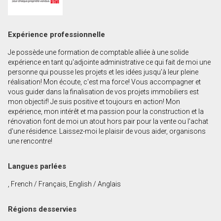
Prénom
et
Nom
Courriel
Expérience professionnelle
Je possède une formation de comptable alliée à une solide
Téléphone
expérience en tant qu'adjointe administrative ce qui fait de moi une
(Optionnel)
personne qui pousse les projets et les idées jusqu'à leur pleine
réalisation! Mon écoute, c'est ma force! Vous accompagner et
Message
vous guider dans la finalisation de vos projets immobiliers est
mon objectif! Je suis positive et toujours en action! Mon
expérience, mon intérêt et ma passion pour la construction et la
rénovation font de moi un atout hors pair pour la vente ou l'achat
d'une résidence. Laissez-moi le plaisir de vous aider, organisons
une rencontre!
Langues parlées
, French / Français, English / Anglais
Régions desservies