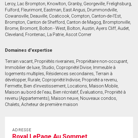
Leroy, Lac Brompton, Knowlton, Granby, Georgeville, Frelighsburg,
Fulford, Fleurimont, Eastman, East Angus, Drummondville,
En cliquant sur le bouton « soumettre », vous
Cowansville, Deauville, Coaticook, Compton, Canton-de-l'Est,
consentez à nos conditions d'utilisation et vous
Brompton, Canton de Shefford, Canton de Magog, Bromptonville,
nous fournissez l'autorisation écrite de
Brome, Bromont, Bolton - West, Bolton, Austin, Ayers Cliff, Audet,
communiquer avec vous.
Cleveland, Frontenac, La Patrie, Ascot Corner
Domaines d'expertise
Terrain vacant, Propriétés riveraines, Propriétaire non-occupant,
Immobilier de luxe, Studio, Copropriété Divise, Immeuble à
logements multiples, Résidences secondaires, Terrain à
développer, Rurale, Copropriété Indivise, Propriété a revenu,
Fermette, Bien d'investissement, Locations, Maison Mobile,
Maison au bord de l'eau, Bien récréatif, Évaluations, Propriété à
revenu (Appartements), Maison neuve, Nouveaux condos,
Chalets, Acheteur de première maison
ADRESSE
Royal LePage Au Sommet