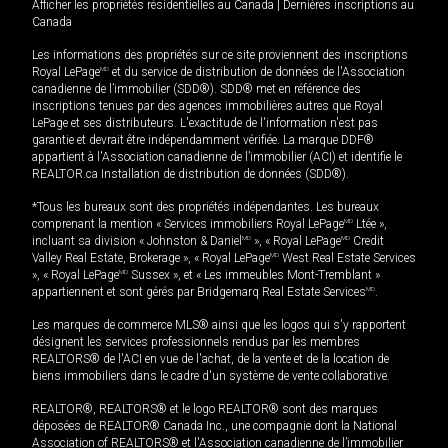
Afficher les propriétés résidentielles au Canada
|
Dernières inscriptions au
Canada
Les informations des propriétés sur ce site proviennent des inscriptions
Royal LePage
MD
et du service de distribution de données de l'Association
canadienne de l’immobilier (SDD®). SDD® met en référence des
inscriptions tenues par des agences immobilières autres que Royal
LePage et ses distributeurs. L'exactitude de l'information n'est pas
garantie et devrait être indépendamment vérifiée. La marque DDF®
appartient à l'Association canadienne de l’immobilier (ACI) et identifie le
REALTOR.ca Installation de distribution de données (SDD®).
*Tous les bureaux sont des propriétés indépendantes. Les bureaux
comprenant la mention « Services immobiliers Royal LePage
MD
Ltée »,
incluant sa division « Johnston & Daniel
MD
», « Royal LePage
MD
Credit
Valley Real Estate, Brokerage », « Royal LePage
MD
West Real Estate Services
», « Royal LePage
MD
Sussex », et « Les immeubles Mont-Tremblant »
appartiennent et sont gérés par Bridgemarq Real Estate Services
MD
.
Les marques de commerce MLS® ainsi que les logos qui s'y rapportent
désignent les services professionnels rendus par les membres
REALTORS® de l'ACI en vue de l'achat, de la vente et de la location de
biens immobiliers dans le cadre d'un système de vente collaborative.
REALTOR®, REALTORS® et le logo REALTOR® sont des marques
déposées de REALTOR® Canada Inc., une compagnie dont la National
Association of REALTORS® et l'Association canadienne de l’immobilier