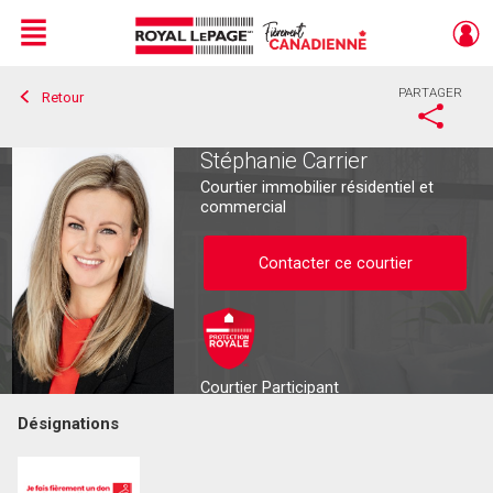
Menu
PARTAGER
Retour
Live
En Direct
Stéphanie Carrier
Courtier immobilier résidentiel et
commercial
Contacter ce courtier
Courtier Participant
Désignations
Contacter ce courtier