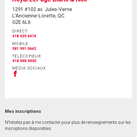
1291 #102 av. Jules-Verne
L'Ancienne-Lorette, QC
En cliquant sur le bouton « soumettre », vous
G2E 6L6
consentez à nos conditions d'utilisation et vous
nous fournissez l'autorisation écrite de
DIRECT
418.929.4474
communiquer avec vous.
MOBILE
581.991.0642
TÉLÉCOPIEUR
418.948.9400
MÉDIA SOCIAUX
Mes inscriptions
N'hésitez pas à me contacter pour plus de renseignements sur les
inscriptions disponibles.