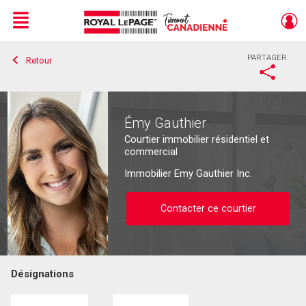
Menu
PARTAGER
Retour
Live
En Direct
Émy Gauthier
Courtier immobilier résidentiel et
commercial
Immobilier Emy Gauthier Inc.
Contacter ce courtier
Désignations
Contacter ce courtier