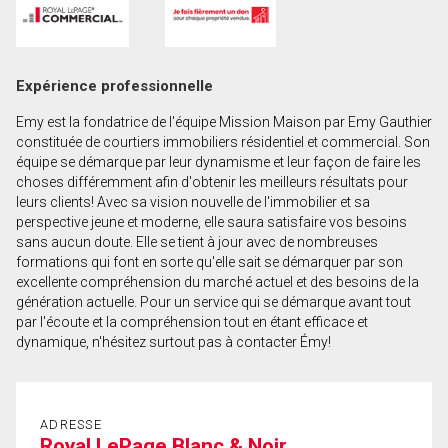
Prénom
et
Nom
Courriel
Expérience professionnelle
Emy est la fondatrice de l'équipe Mission Maison par Emy Gauthier
Téléphone
constituée de courtiers immobiliers résidentiel et commercial. Son
(Optionnel)
équipe se démarque par leur dynamisme et leur façon de faire les
choses différemment afin d'obtenir les meilleurs résultats pour
Message
leurs clients! Avec sa vision nouvelle de l'immobilier et sa
perspective jeune et moderne, elle saura satisfaire vos besoins
sans aucun doute. Elle se tient à jour avec de nombreuses
formations qui font en sorte qu'elle sait se démarquer par son
excellente compréhension du marché actuel et des besoins de la
génération actuelle. Pour un service qui se démarque avant tout
par l'écoute et la compréhension tout en étant efficace et
dynamique, n'hésitez surtout pas à contacter Émy!
ADRESSE
Royal LePage Blanc & Noir