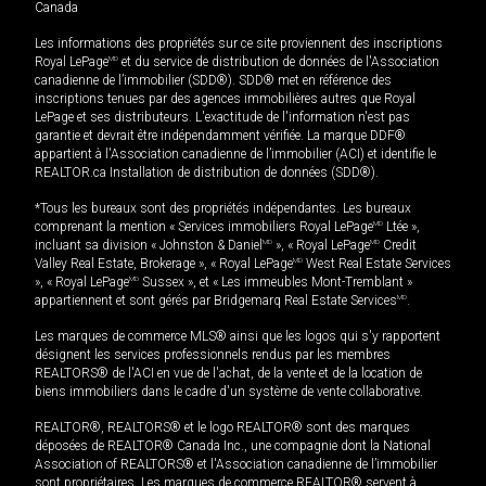
Canada
Les informations des propriétés sur ce site proviennent des inscriptions
Royal LePage
MD
et du service de distribution de données de l'Association
canadienne de l’immobilier (SDD®). SDD® met en référence des
inscriptions tenues par des agences immobilières autres que Royal
LePage et ses distributeurs. L'exactitude de l'information n'est pas
garantie et devrait être indépendamment vérifiée. La marque DDF®
appartient à l'Association canadienne de l’immobilier (ACI) et identifie le
REALTOR.ca Installation de distribution de données (SDD®).
*Tous les bureaux sont des propriétés indépendantes. Les bureaux
comprenant la mention « Services immobiliers Royal LePage
MD
Ltée »,
incluant sa division « Johnston & Daniel
MD
», « Royal LePage
MD
Credit
Valley Real Estate, Brokerage », « Royal LePage
MD
West Real Estate Services
», « Royal LePage
MD
Sussex », et « Les immeubles Mont-Tremblant »
appartiennent et sont gérés par Bridgemarq Real Estate Services
MD
.
Les marques de commerce MLS® ainsi que les logos qui s'y rapportent
désignent les services professionnels rendus par les membres
REALTORS® de l'ACI en vue de l'achat, de la vente et de la location de
biens immobiliers dans le cadre d'un système de vente collaborative.
REALTOR®, REALTORS® et le logo REALTOR® sont des marques
déposées de REALTOR® Canada Inc., une compagnie dont la National
Association of REALTORS® et l'Association canadienne de l’immobilier
sont propriétaires. Les marques de commerce REALTOR® servent à