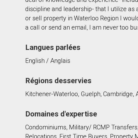
discipline and leadership- that I utilize as
or sell property in Waterloo Region I wou
a call or send an email, I am never too bu
Langues parlées
En cliquant sur le bouton « soumettre », vous c
English / Anglais
Régions desservies
Kitchener-Waterloo, Guelph, Cambridge, 
Domaines d'expertise
Condominiums, Military/ RCMP Transfers,
Relocations, First Time Buyers, Property