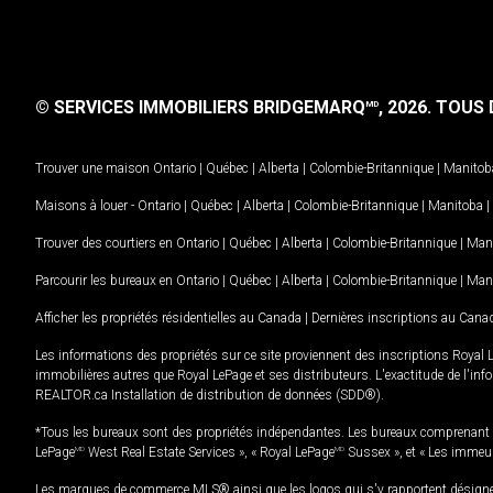
© SERVICES IMMOBILIERS BRIDGEMARQ
, 2026.
TOUS D
MD
Trouver une maison
Ontario
|
Québec
|
Alberta
|
Colombie-Britannique
|
Manitob
Maisons à louer -
Ontario
|
Québec
|
Alberta
|
Colombie-Britannique
|
Manitoba
|
Trouver des courtiers en
Ontario
|
Québec
|
Alberta
|
Colombie-Britannique
|
Man
Parcourir les bureaux en
Ontario
|
Québec
|
Alberta
|
Colombie-Britannique
|
Man
Afficher les propriétés résidentielles au Canada
|
Dernières inscriptions au Cana
Les informations des propriétés sur ce site proviennent des inscriptions Royal 
immobilières autres que Royal LePage et ses distributeurs. L'exactitude de l'info
REALTOR.ca Installation de distribution de données (SDD®).
*Tous les bureaux sont des propriétés indépendantes. Les bureaux comprenant 
LePage
MD
West Real Estate Services », « Royal LePage
MD
Sussex », et « Les immeu
Les marques de commerce MLS® ainsi que les logos qui s'y rapportent désignent