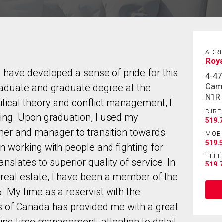
ADR
Roya
I have developed a sense of pride for this
4-47
Cam
aduate and graduate degree at the
N1R
itical theory and conflict management, I
DIRE
sting. Upon graduation, I used my
519.
ner and manager to transition towards
MOB
519.
in working with people and fighting for
TÉL
ranslates to superior quality of service. In
519.
 real estate, I have been a member of the
. My time as a reservist with the
s of Canada has provided me with a great
ing time management, attention to detail,