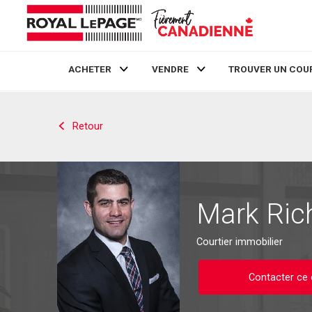
ACHETER
VENDRE
TROUVER UN COU
Live
En Direct
Retour
Mark Ric
Courtier immobilier
Contacter ce 