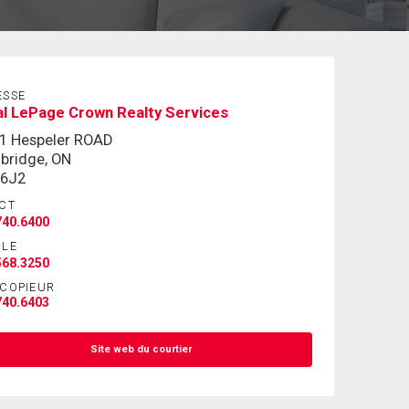
ESSE
l LePage Crown Realty Services
1 Hespeler ROAD
bridge, ON
 6J2
CT
740.6400
ILE
568.3250
ÉCOPIEUR
740.6403
Site web du courtier