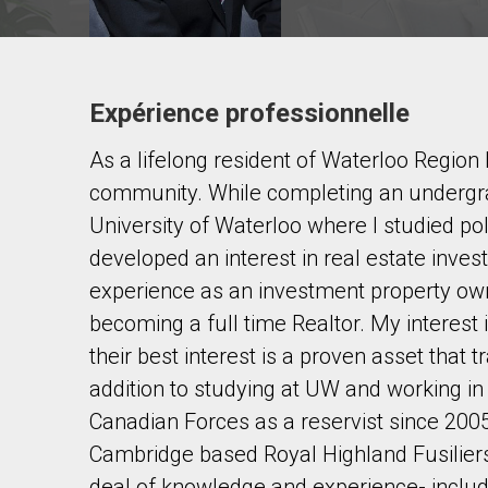
Expérience professionnelle
Contacter ce courtier
As a lifelong resident of Waterloo Region 
Prénom
et
community. While completing an undergr
Nom
Courriel
University of Waterloo where I studied pol
developed an interest in real estate inve
Téléphone
experience as an investment property ow
(Optionnel)
becoming a full time Realtor. My interest 
Message
their best interest is a proven asset that t
addition to studying at UW and working in
Canadian Forces as a reservist since 2005
Cambridge based Royal Highland Fusilier
deal of knowledge and experience- includ