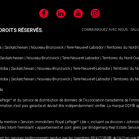
Facebook
LinkedIn
YouTube
Instagram
ROITS RÉSERVÉS.
COMMUNIQUEZ AVEC NOUS
SALL
a
|
Saskatchewan
|
Nouveau-Brunswick
|
Terre-Neuve-et-Labrador
|
Territoires du Nord
Saskatchewan
|
Nouveau-Brunswick
|
Terre-Neuve-et-Labrador
|
Territoires du Nord-Ou
itoba
|
Saskatchewan
|
Nouveau-Brunswick
|
Terre-Neuve-et-Labrador
|
Territoires du 
itoba
|
Saskatchewan
|
Nouveau-Brunswick
|
Terre-Neuve-et-Labrador
|
Territoires du 
da
LePage
MD
et du service de distribution de données de l'Association canadienne de l’im
rmation n'est pas garantie et devrait être indépendamment vérifiée. La marque DDF® appa
la mention « Services immobiliers Royal LePage
MD
Ltée », incluant sa division « Johnst
bles Mont-Tremblant » appartiennent et sont gérés par Bridgemarq Real Estate Servic
 les services professionnels rendus par les membres REALTORS® de l'ACI en vue de l'a