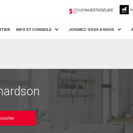
ZoneInvestisseurs RLP
RTIER
INFO ET CONSEILS
JOIGNEZ-VOUS À NOUS
hardson
courtier