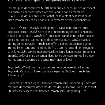
appartiennent et sont gérés par Bridgemarq Real Estate Services
.
Les marques de commerce MLS® ainsi que les logos qui s'y rapportent
désignent les services professionnels rendus par les membres
REALTORS® de l'ACI en vue de l'achat, de la vente et de la location de
biens immobiliers dans le cadre d'un système de vente collaborative.
REALTOR®, REALTORS® et le logo REALTOR® sont des marques
déposées de REALTOR® Canada Inc., une compagnie dont la National
Association of REALTORS® et l'Association canadienne de l’immobilier
sont propriétaires. Les marques de commerce REALTOR® servent à
distinguer les services immobiliers offerts par les courtiers et agents
immobilier en tant que membres de l'ACI. Les marques d'homologation
S.I.A.® /MLS®, Service inter-agences®, et leurs logos respectifs sont la
propriété de l'ACI, et ils servent à identifier les services immobiliers que
fournissent les courtiers et agents membres de l'ACI.
Royal LePage
MD
est une marque de commerce déposée de la Banque
Royale du Canada, utilisée sous licence par les Services immobiliers
Bridgemarq
MD
.
Bridgemarq
MD
et ses logos / Services immobiliers Bridgemarq
MD
sont des
marques de commerce déposées de Residential Income Fund L.P. et sont
utilisées sous licence par Services immobiliers Bridgemarq
MD
Inc.