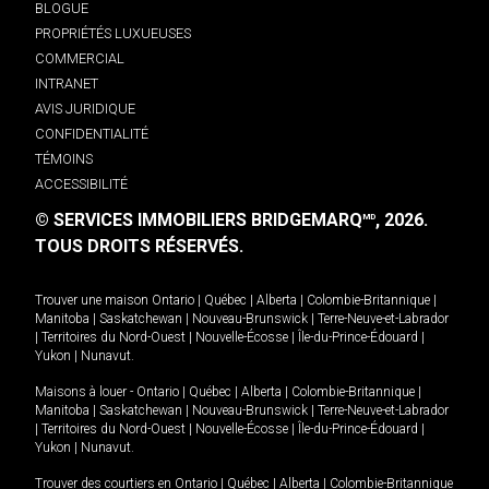
BLOGUE
PROPRIÉTÉS LUXUEUSES
COMMERCIAL
INTRANET
AVIS JURIDIQUE
CONFIDENTIALITÉ
TÉMOINS
ACCESSIBILITÉ
© SERVICES IMMOBILIERS BRIDGEMARQ
, 2026.
MD
TOUS DROITS RÉSERVÉS.
Trouver une maison
Ontario
|
Québec
|
Alberta
|
Colombie-Britannique
|
Manitoba
|
Saskatchewan
|
Nouveau-Brunswick
|
Terre-Neuve-et-Labrador
|
Territoires du Nord-Ouest
|
Nouvelle-Écosse
|
Île-du-Prince-Édouard
|
Yukon
|
Nunavut
.
Maisons à louer -
Ontario
|
Québec
|
Alberta
|
Colombie-Britannique
|
Manitoba
|
Saskatchewan
|
Nouveau-Brunswick
|
Terre-Neuve-et-Labrador
|
Territoires du Nord-Ouest
|
Nouvelle-Écosse
|
Île-du-Prince-Édouard
|
Yukon
|
Nunavut
.
Trouver des courtiers en
Ontario
|
Québec
|
Alberta
|
Colombie-Britannique