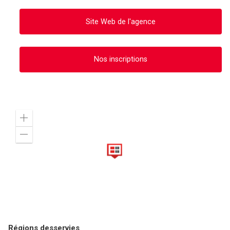
Site Web de l'agence
Nos inscriptions
Zoom
in
Zoom
out
Régions desservies