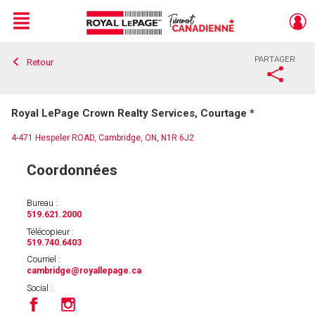
Menu
PARTAGER
Retour
Live
En Direct
Royal LePage Crown Realty Services, Courtage *
4-471 Hespeler ROAD, Cambridge, ON, N1R 6J2
Coordonnées
Bureau :
519.621.2000
Télécopieur :
519.740.6403
Courriel :
cambridge
@royallepage.ca
Social :