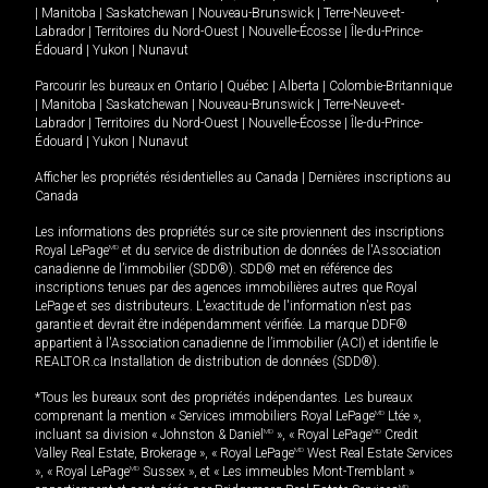
|
Manitoba
|
Saskatchewan
|
Nouveau-Brunswick
|
Terre-Neuve-et-
Labrador
|
Territoires du Nord-Ouest
|
Nouvelle-Écosse
|
Île-du-Prince-
Édouard
|
Yukon
|
Nunavut
Parcourir les bureaux en
Ontario
|
Québec
|
Alberta
|
Colombie-Britannique
|
Manitoba
|
Saskatchewan
|
Nouveau-Brunswick
|
Terre-Neuve-et-
Labrador
|
Territoires du Nord-Ouest
|
Nouvelle-Écosse
|
Île-du-Prince-
Édouard
|
Yukon
|
Nunavut
Afficher les propriétés résidentielles au Canada
|
Dernières inscriptions au
Canada
Les informations des propriétés sur ce site proviennent des inscriptions
Royal LePage
MD
et du service de distribution de données de l'Association
canadienne de l’immobilier (SDD®). SDD® met en référence des
inscriptions tenues par des agences immobilières autres que Royal
LePage et ses distributeurs. L'exactitude de l'information n'est pas
garantie et devrait être indépendamment vérifiée. La marque DDF®
appartient à l'Association canadienne de l’immobilier (ACI) et identifie le
REALTOR.ca Installation de distribution de données (SDD®).
*Tous les bureaux sont des propriétés indépendantes. Les bureaux
comprenant la mention « Services immobiliers Royal LePage
MD
Ltée »,
incluant sa division « Johnston & Daniel
MD
», « Royal LePage
MD
Credit
Valley Real Estate, Brokerage », « Royal LePage
MD
West Real Estate Services
», « Royal LePage
MD
Sussex », et « Les immeubles Mont-Tremblant »
MD