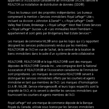
appartient à l'Association canadienne de l’immobilier (ACI) et identifie le
REALTOR.ca Installation de distribution de données (SDD®).
*Tous les bureaux sont des propriétés indépendantes. Les bureaux
comprenant la mention « Services immobiliers Royal LePage
MD
Ltée »,
incluant sa division « Johnston & Daniel
MD
», « Royal LePage
MD
Credit
Valley Real Estate, Brokerage », « Royal LePage
MD
West Real Estate Services
», « Royal LePage
MD
Sussex », et « Les immeubles Mont-Tremblant »
appartiennent et sont gérés par Bridgemarq Real Estate Services
MD
.
Les marques de commerce MLS® ainsi que les logos qui s'y rapportent
désignent les services professionnels rendus par les membres
REALTORS® de l'ACI en vue de l'achat, de la vente et de la location de
biens immobiliers dans le cadre d'un système de vente collaborative.
REALTOR®, REALTORS® et le logo REALTOR® sont des marques
déposées de REALTOR® Canada Inc., une compagnie dont la National
Association of REALTORS® et l'Association canadienne de l’immobilier
sont propriétaires. Les marques de commerce REALTOR® servent à
distinguer les services immobiliers offerts par les courtiers et agents
immobilier en tant que membres de l'ACI. Les marques d'homologation
S.I.A.® /MLS®, Service inter-agences®, et leurs logos respectifs sont la
propriété de l'ACI, et ils servent à identifier les services immobiliers que
fournissent les courtiers et agents membres de l'ACI.
Royal LePage
MD
est une marque de commerce déposée de la Banque
Royale du Canada, utilisée sous licence par les Services immobiliers