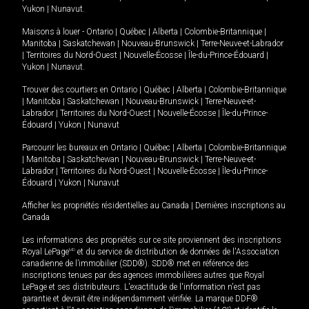
Yukon
|
Nunavut
.
Maisons à louer -
Ontario
|
Québec
|
Alberta
|
Colombie-Britannique
|
Manitoba
|
Saskatchewan
|
Nouveau-Brunswick
|
Terre-Neuve-et-Labrador
|
Territoires du Nord-Ouest
|
Nouvelle-Écosse
|
Île-du-Prince-Édouard
|
Yukon
|
Nunavut
.
Trouver des courtiers en
Ontario
|
Québec
|
Alberta
|
Colombie-Britannique
|
Manitoba
|
Saskatchewan
|
Nouveau-Brunswick
|
Terre-Neuve-et-
Labrador
|
Territoires du Nord-Ouest
|
Nouvelle-Écosse
|
Île-du-Prince-
Édouard
|
Yukon
|
Nunavut
Parcourir les bureaux en
Ontario
|
Québec
|
Alberta
|
Colombie-Britannique
|
Manitoba
|
Saskatchewan
|
Nouveau-Brunswick
|
Terre-Neuve-et-
Labrador
|
Territoires du Nord-Ouest
|
Nouvelle-Écosse
|
Île-du-Prince-
Édouard
|
Yukon
|
Nunavut
Afficher les propriétés résidentielles au Canada
|
Dernières inscriptions au
Canada
Les informations des propriétés sur ce site proviennent des inscriptions
Royal LePage
MD
et du service de distribution de données de l'Association
canadienne de l’immobilier (SDD®). SDD® met en référence des
inscriptions tenues par des agences immobilières autres que Royal
LePage et ses distributeurs. L'exactitude de l'information n'est pas
garantie et devrait être indépendamment vérifiée. La marque DDF®