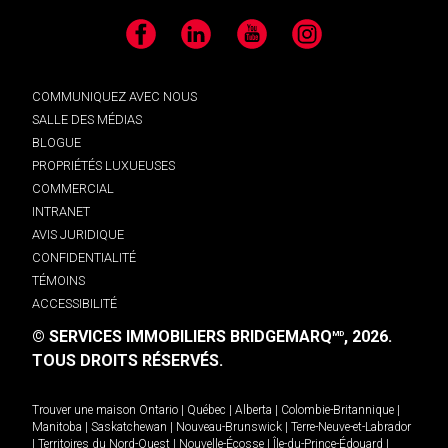
Facebook
LinkedIn
YouTube
Instagram
COMMUNIQUEZ AVEC NOUS
SALLE DES MÉDIAS
BLOGUE
PROPRIÉTÉS LUXUEUSES
COMMERCIAL
INTRANET
AVIS JURIDIQUE
CONFIDENTIALITÉ
TÉMOINS
ACCESSIBILITÉ
© SERVICES IMMOBILIERS BRIDGEMARQ
, 2026.
MD
TOUS DROITS RÉSERVÉS.
Trouver une maison
Ontario
|
Québec
|
Alberta
|
Colombie-Britannique
|
Manitoba
|
Saskatchewan
|
Nouveau-Brunswick
|
Terre-Neuve-et-Labrador
|
Territoires du Nord-Ouest
|
Nouvelle-Écosse
|
Île-du-Prince-Édouard
|