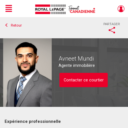
Menu
PARTAGER
Retour
Live
En Direct
Avneet Mundi
Agente immobilière
Contacter ce courtier
Expérience professionnelle
Contacter ce courtier