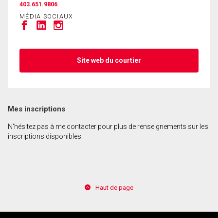
403.651.9806
MÉDIA SOCIAUX
En cliquant sur le bouton « soumettre », vous
consentez à nos conditions d'utilisation et vous
nous fournissez l'autorisation écrite de
communiquer avec vous.
Site web du courtier
Mes inscriptions
N'hésitez pas à me contacter pour plus de renseignements sur les
inscriptions disponibles.
Haut de page