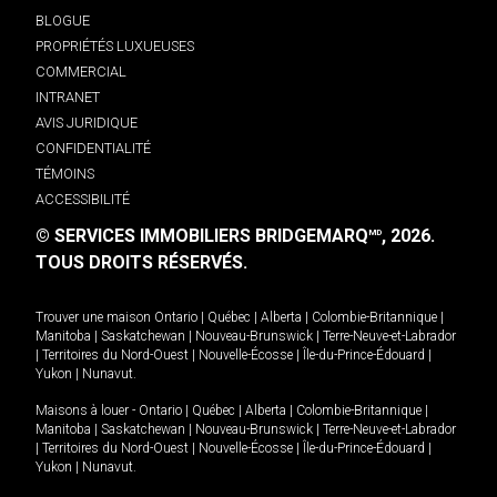
BLOGUE
PROPRIÉTÉS LUXUEUSES
COMMERCIAL
INTRANET
AVIS JURIDIQUE
CONFIDENTIALITÉ
TÉMOINS
ACCESSIBILITÉ
© SERVICES IMMOBILIERS BRIDGEMARQ
, 2026.
MD
TOUS DROITS RÉSERVÉS.
Trouver une maison
Ontario
|
Québec
|
Alberta
|
Colombie-Britannique
|
Manitoba
|
Saskatchewan
|
Nouveau-Brunswick
|
Terre-Neuve-et-Labrador
|
Territoires du Nord-Ouest
|
Nouvelle-Écosse
|
Île-du-Prince-Édouard
|
Yukon
|
Nunavut
.
Maisons à louer -
Ontario
|
Québec
|
Alberta
|
Colombie-Britannique
|
Manitoba
|
Saskatchewan
|
Nouveau-Brunswick
|
Terre-Neuve-et-Labrador
|
Territoires du Nord-Ouest
|
Nouvelle-Écosse
|
Île-du-Prince-Édouard
|
Yukon
|
Nunavut
.