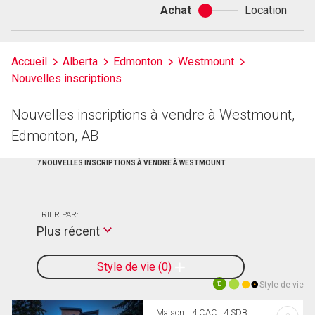
Achat
Location
Achat
ou
location
Accueil
Alberta
Edmonton
Westmount
Nouvelles inscriptions
Nouvelles inscriptions à vendre à Westmount,
Edmonton, AB
7 NOUVELLES INSCRIPTIONS À VENDRE À WESTMOUNT
TRIER PAR:
Plus récent
Style de vie
0
Style de vie
10
Maison
4 CAC , 4 SDB