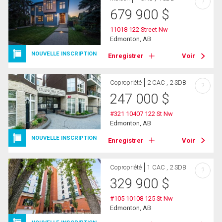
?
679 900
$
11018 122 Street Nw
Edmonton, AB
NOUVELLE INSCRIPTION
Enregistrer
Voir
Copropriété
2 CAC , 2 SDB
?
247 000
$
#321 10407 122 St Nw
Edmonton, AB
NOUVELLE INSCRIPTION
Enregistrer
Voir
Copropriété
1 CAC , 2 SDB
?
329 900
$
#105 10108 125 St Nw
Edmonton, AB