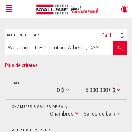
Menu
Rechercher
Live
En Direct
Par lieu
RECHERCHER PAR
Search
Trouvez
By
Entrez
votre
le
foyer
nom
de
Plus de critères
l'école
PRIX
Min
0 $
5 000 000+ $
Price
Max
Price
CHAMBRES & SALLES DE BAIN
Cham
Chambres
Salles de bain
Salles
de
bain
ACHAT OU LOCATION