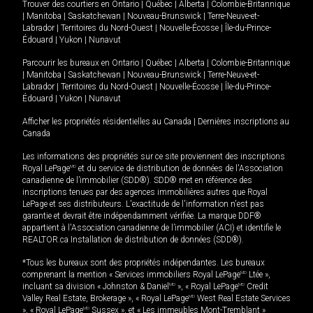
Trouver des courtiers en
Ontario
|
Québec
|
Alberta
|
Colombie-Britannique
|
Manitoba
|
Saskatchewan
|
Nouveau-Brunswick
|
Terre-Neuve-et-
Labrador
|
Territoires du Nord-Ouest
|
Nouvelle-Écosse
|
Île-du-Prince-
Édouard
|
Yukon
|
Nunavut
Parcourir les bureaux en
Ontario
|
Québec
|
Alberta
|
Colombie-Britannique
|
Manitoba
|
Saskatchewan
|
Nouveau-Brunswick
|
Terre-Neuve-et-
Labrador
|
Territoires du Nord-Ouest
|
Nouvelle-Écosse
|
Île-du-Prince-
Édouard
|
Yukon
|
Nunavut
Afficher les propriétés résidentielles au Canada
|
Dernières inscriptions au
Canada
Les informations des propriétés sur ce site proviennent des inscriptions
Royal LePage
MD
et du service de distribution de données de l'Association
canadienne de l’immobilier (SDD®). SDD® met en référence des
inscriptions tenues par des agences immobilières autres que Royal
LePage et ses distributeurs. L'exactitude de l'information n'est pas
garantie et devrait être indépendamment vérifiée. La marque DDF®
appartient à l'Association canadienne de l’immobilier (ACI) et identifie le
REALTOR.ca Installation de distribution de données (SDD®).
*Tous les bureaux sont des propriétés indépendantes. Les bureaux
comprenant la mention « Services immobiliers Royal LePage
MD
Ltée »,
incluant sa division « Johnston & Daniel
MD
», « Royal LePage
MD
Credit
Valley Real Estate, Brokerage », « Royal LePage
MD
West Real Estate Services
», « Royal LePage
MD
Sussex », et « Les immeubles Mont-Tremblant »