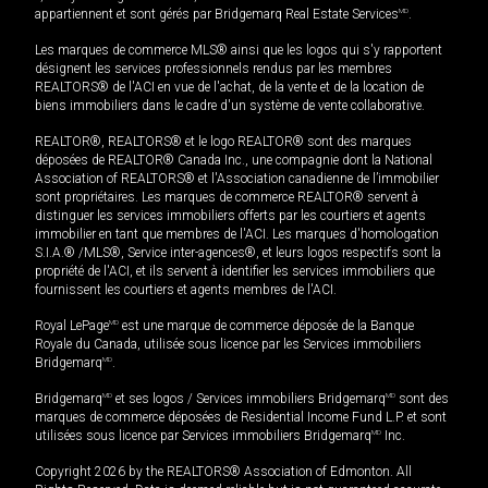
appartiennent et sont gérés par Bridgemarq Real Estate Services
MD
.
Les marques de commerce MLS® ainsi que les logos qui s'y rapportent
désignent les services professionnels rendus par les membres
REALTORS® de l'ACI en vue de l'achat, de la vente et de la location de
biens immobiliers dans le cadre d'un système de vente collaborative.
REALTOR®, REALTORS® et le logo REALTOR® sont des marques
déposées de REALTOR® Canada Inc., une compagnie dont la National
Association of REALTORS® et l'Association canadienne de l’immobilier
sont propriétaires. Les marques de commerce REALTOR® servent à
distinguer les services immobiliers offerts par les courtiers et agents
immobilier en tant que membres de l'ACI. Les marques d'homologation
S.I.A.® /MLS®, Service inter-agences®, et leurs logos respectifs sont la
propriété de l'ACI, et ils servent à identifier les services immobiliers que
fournissent les courtiers et agents membres de l'ACI.
Royal LePage
MD
est une marque de commerce déposée de la Banque
Royale du Canada, utilisée sous licence par les Services immobiliers
Bridgemarq
MD
.
Bridgemarq
MD
et ses logos / Services immobiliers Bridgemarq
MD
sont des
marques de commerce déposées de Residential Income Fund L.P. et sont
utilisées sous licence par Services immobiliers Bridgemarq
MD
Inc.
Copyright 2026 by the REALTORS® Association of Edmonton. All