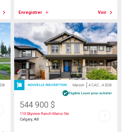
Enregistrer
Voir
SDB
Maison
4 CAC , 4 SDB
NOUVELLE INSCRIPTION
Éligible Louer pour acheter
544 900
$
110 Skyview Ranch Manor Ne
?
Calgary, AB