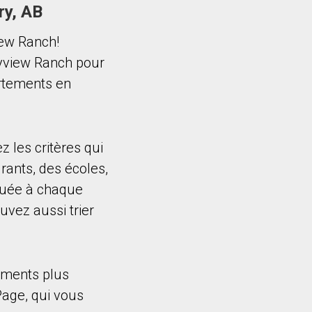
ry, AB
iew Ranch!
kyview Ranch pour
artements en
z les critères qui
rants, des écoles,
ibuée à chaque
uvez aussi trier
nements plus
Page, qui vous