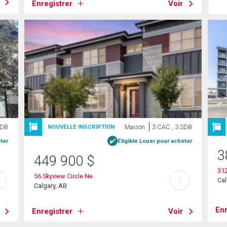
Enregistrer
Voir
SDB
Maison
3 CAC , 3 SDB
NOUVELLE INSCRIPTION
ter
Éligible Louer pour acheter
3
449 900
$
31
56 Skyview Circle Ne
Cal
?
Calgary, AB
Enr
Enregistrer
Voir