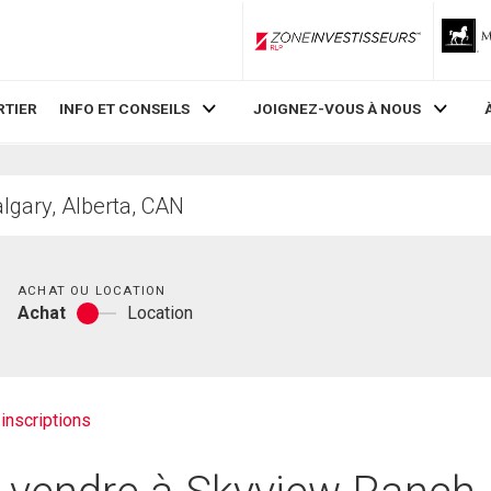
ZoneInvestisseurs RLP
RTIER
INFO ET CONSEILS
JOIGNEZ-VOUS À NOUS
Chambres
ACHAT OU LOCATION
Achat
Location
Achat
ou
location
inscriptions