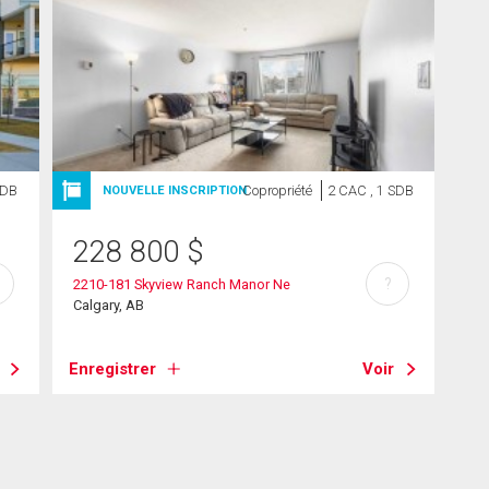
SDB
Copropriété
2 CAC , 1 SDB
NOUVELLE INSCRIPTION
228 800
$
?
2210-181 Skyview Ranch Manor Ne
Calgary, AB
Enregistrer
Voir