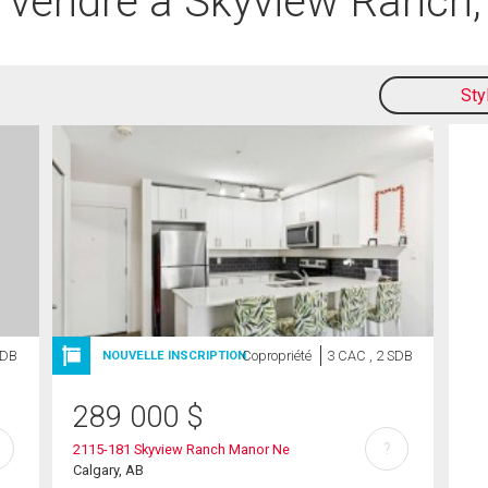
à vendre à Skyview Ranch,
Sty
SDB
Copropriété
3 CAC , 2 SDB
NOUVELLE INSCRIPTION
289 000
$
?
2115-181 Skyview Ranch Manor Ne
Calgary, AB