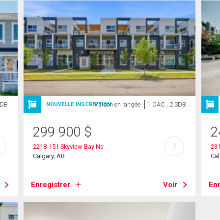
SDB
Maison en rangée
1 CAC , 2 SDB
NOUVELLE INSCRIPTION
299 900
$
2
?
2218-151 Skyview Bay Ne
23
Calgary, AB
Cal
Enregistrer
Voir
Enr