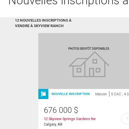
Nouvelles inscriptions 
12 NOUVELLES INSCRIPTIONS À
VENDRE À SKYVIEW RANCH
Maison
5 CAC , 4 
NOUVELLE INSCRIPTION
676 000
$
?
12 Skyview Springs Gardens Ne
Calgary, AB