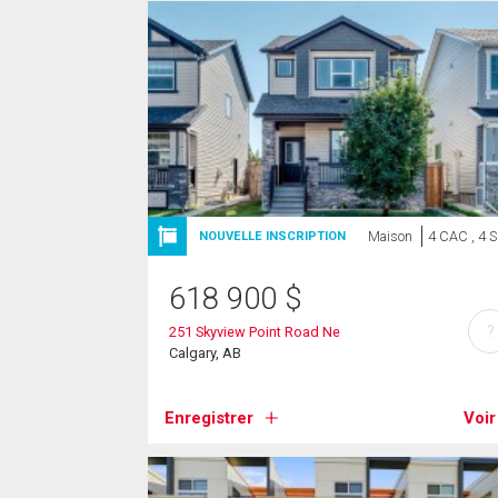
Maison
4 CAC , 4 
NOUVELLE INSCRIPTION
618 900
$
?
251 Skyview Point Road Ne
Calgary, AB
Enregistrer
Voir