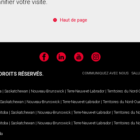
ifier votre visite.
Haut de page
Facebook
LinkedIn
YouTube
Instagram
ROITS RÉSERVÉS.
COMMUNIQUEZ AVEC NOUS
SALL
a
|
Saskatchewan
|
Nouveau-Brunswick
|
Terre-Neuve-et-Labrador
|
Territoires du Nord
Saskatchewan
|
Nouveau-Brunswick
|
Terre-Neuve-et-Labrador
|
Territoires du Nord-Ou
itoba
|
Saskatchewan
|
Nouveau-Brunswick
|
Terre-Neuve-et-Labrador
|
Territoires du 
itoba
|
Saskatchewan
|
Nouveau-Brunswick
|
Terre-Neuve-et-Labrador
|
Territoires du 
da