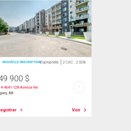
Copropriété
2 CAC , 2 SDB
NOUVELLE INSCRIPTION
49 900
$
?
14-4641 128 Avenue Ne
gary, AB
egistrer
Voir