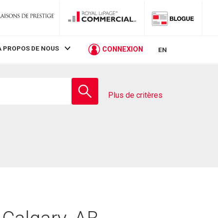
À PROPOS DE NOUS
CONNEXION
EN
Entrez
le
Plus de critères
nom
de
l'école