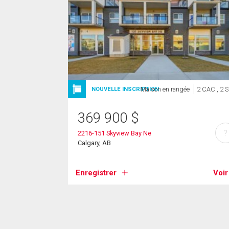
Maison en rangée
2 CAC , 2 
NOUVELLE INSCRIPTION
369 900
$
?
2216-151 Skyview Bay Ne
Calgary, AB
Enregistrer
Voir