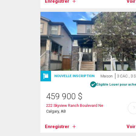
Enregistrer
Voir
Maison
3 CAC , 3 
NOUVELLE INSCRIPTION
Éligible Louer pour ache
459 900
$
222 Skyview Ranch Boulevard Ne
?
Calgary, AB
Enregistrer
Voir