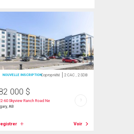
Copropriété
2 CAC , 2 SDB
NOUVELLE INSCRIPTION
82 000
$
?
22-60 Skyview Ranch Road Ne
gary, AB
egistrer
Voir