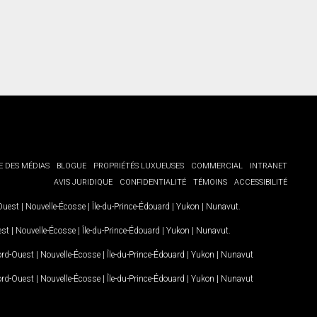
E DES MÉDIAS
BLOGUE
PROPRIÉTÉS LUXUEUSES
COMMERCIAL
INTRANET
AVIS JURIDIQUE
CONFIDENTIALITÉ
TÉMOINS
ACCESSIBILITÉ
-Ouest
|
Nouvelle-Écosse
|
Île-du-Prince-Édouard
|
Yukon
|
Nunavut
.
est
|
Nouvelle-Écosse
|
Île-du-Prince-Édouard
|
Yukon
|
Nunavut
.
Nord-Ouest
|
Nouvelle-Écosse
|
Île-du-Prince-Édouard
|
Yukon
|
Nunavut
Nord-Ouest
|
Nouvelle-Écosse
|
Île-du-Prince-Édouard
|
Yukon
|
Nunavut