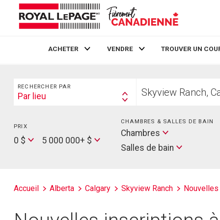
ACHETER
VENDRE
TROUVER UN COU
Live
En Direct
Rechercher
Trouvez
RECHERCHER PAR
votre
Par lieu
Search
foyer
By
CHAMBRES & SALLES DE BAIN
PRIX
Min
Salles
Chambres
Price
Max
0 $
5 000 000+ $
de
Salles de bain
Price
bain
Accueil
Alberta
Calgary
Skyview Ranch
Nouvelles 