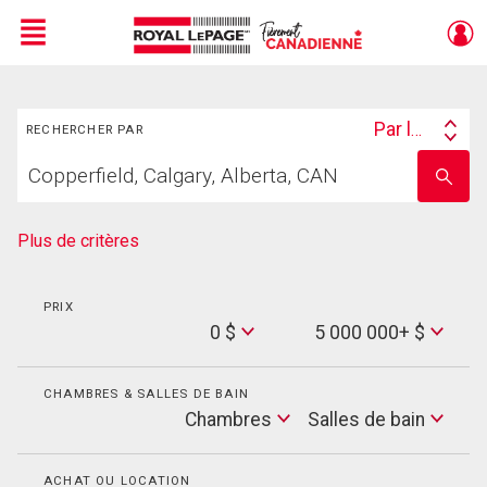
Menu
Rechercher
Live
En Direct
Par lieu
RECHERCHER PAR
Search
Trouvez
By
Entrez
votre
le
foyer
nom
de
Plus de critères
l'école
PRIX
Min
0 $
5 000 000+ $
Price
Max
Price
CHAMBRES & SALLES DE BAIN
Cham
Chambres
Salles de bain
Salles
de
bain
ACHAT OU LOCATION