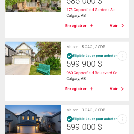
585 000
$
173 Copperfield Gardens Se
Calgary, AB
Enregistrer
Voir
Maison
5 CAC , 3 SDB
?
Éligible Louer pour acheter
599 900
$
960 Copperfield Boulevard Se
Calgary, AB
Enregistrer
Voir
Maison
3 CAC , 3 SDB
?
Éligible Louer pour acheter
599 000
$