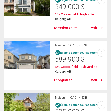
?
Éligible Louer pour acheter
549 000
$
247 Copperfield Heights Se
Calgary, AB
Enregistrer
Voir
Maison
4 CAC , 4 SDB
?
Éligible Louer pour acheter
589 900
$
550 Copperfield Boulevard Se
Calgary, AB
Enregistrer
Voir
Maison
4 CAC , 4 SDB
?
Éligible Louer pour acheter