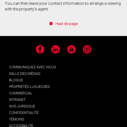
You can then leave your contact information to arrange a viewing
with the property’s agent.
Haut de page
Facebook
LinkedIn
YouTube
Instagram
COMMUNIQUEZ AVEC NOUS
SALLE DES MÉDIAS
BLOGUE
PROPRIÉTÉS LUXUEUSES
COMMERCIAL
INTRANET
AVIS JURIDIQUE
CONFIDENTIALITÉ
TÉMOINS
ACCESSIBILITÉ