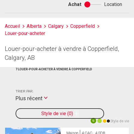
Achat
Location
Achat
ou
location
Accueil
Alberta
Calgary
Copperfield
Louer-pour-acheter
Louer-pour-acheter à vendre à Copperfield,
Calgary, AB
7 LOUER-POUR-ACHETER À VENDRE À COPPERFIELD
TRIER PAR:
Plus récent
Style de vie
0
Style de vie
10
Maison
4 CAC , 4 SDB