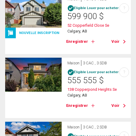
?
Éligible Louer pour acheter
599 900
$
52 Copperfield Close Se
Calgary, AB
NOUVELLE INSCRIPTION
Enregistrer
Voir
Maison
3 CAC , 3 SDB
?
Éligible Louer pour acheter
555 555
$
138 Copperpond Heights Se
Calgary, AB
Enregistrer
Voir
Maison
3 CAC , 2 SDB