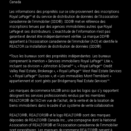
Canada
Les informations des propriétés sur ce site proviennent des inscriptions
Royal LePage
MD
et du service de distribution de données de l'Association
canadienne de l’immobilier (SDD®). SDD® met en référence des
inscriptions tenues par des agences immobilières autres que Royal
LePage et ses distributeurs. L'exactitude de l'information n'est pas
garantie et devrait être indépendamment vérifiée. La marque DDF®
appartient à l'Association canadienne de l’immobilier (ACI) et identifie le
REALTOR.ca Installation de distribution de données (SDD®).
*Tous les bureaux sont des propriétés indépendantes. Les bureaux
comprenant la mention « Services immobiliers Royal LePage
MD
Ltée »,
incluant sa division « Johnston & Daniel
MD
», « Royal LePage
MD
Credit
Valley Real Estate, Brokerage », « Royal LePage
MD
West Real Estate Services
», « Royal LePage
MD
Sussex », et « Les immeubles Mont-Tremblant »
appartiennent et sont gérés par Bridgemarq Real Estate Services
MD
.
Les marques de commerce MLS® ainsi que les logos qui s'y rapportent
désignent les services professionnels rendus par les membres
REALTORS® de l'ACI en vue de l'achat, de la vente et de la location de
biens immobiliers dans le cadre d'un système de vente collaborative.
REALTOR®, REALTORS® et le logo REALTOR® sont des marques
déposées de REALTOR® Canada Inc., une compagnie dont la National
Association of REALTORS® et l'Association canadienne de l’immobilier
sont propriétaires. Les marques de commerce REALTOR® servent à