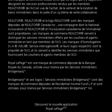
désignent les services professionnels rendus par les membres
REALTORS® de l'ACI en vue de l'achat, de la vente et de la location de
biens immobiliers dans le cadre d'un système de vente collaborative.
REALTOR®, REALTORS® et le logo REALTOR® sont des marques
déposées de REALTOR® Canada Inc., une compagnie dont la National
Association of REALTORS® et l'Association canadienne de l’immobilier
sont propriétaires. Les marques de commerce REALTOR® servent à
distinguer les services immobiliers offerts par les courtiers et agents
immobilier en tant que membres de l'ACI. Les marques d'homologation
S.I.A.® /MLS®, Service inter-agences®, et leurs logos respectifs sont la
propriété de l'ACI, et ils servent à identifier les services immobiliers que
fournissent les courtiers et agents membres de l'ACI.
Royal LePage
MD
est une marque de commerce déposée de la Banque
Royale du Canada, utilisée sous licence par les Services immobiliers
Bridgemarq
MD
.
Bridgemarq
MD
et ses logos / Services immobiliers Bridgemarq
MD
sont des
marques de commerce déposées de Residential Income Fund L.P. et sont
utilisées sous licence par Services immobiliers Bridgemarq
MD
Inc.
Découvrez la nouvelle application
MD
Royal LePage