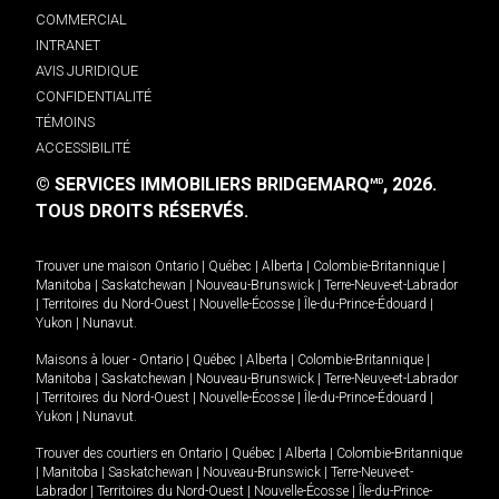
COMMERCIAL
INTRANET
AVIS JURIDIQUE
CONFIDENTIALITÉ
TÉMOINS
ACCESSIBILITÉ
© SERVICES IMMOBILIERS BRIDGEMARQ
, 2026.
MD
TOUS DROITS RÉSERVÉS.
Trouver une maison
Ontario
|
Québec
|
Alberta
|
Colombie-Britannique
|
Manitoba
|
Saskatchewan
|
Nouveau-Brunswick
|
Terre-Neuve-et-Labrador
|
Territoires du Nord-Ouest
|
Nouvelle-Écosse
|
Île-du-Prince-Édouard
|
Yukon
|
Nunavut
.
Maisons à louer -
Ontario
|
Québec
|
Alberta
|
Colombie-Britannique
|
Manitoba
|
Saskatchewan
|
Nouveau-Brunswick
|
Terre-Neuve-et-Labrador
|
Territoires du Nord-Ouest
|
Nouvelle-Écosse
|
Île-du-Prince-Édouard
|
Yukon
|
Nunavut
.
Trouver des courtiers en
Ontario
|
Québec
|
Alberta
|
Colombie-Britannique
|
Manitoba
|
Saskatchewan
|
Nouveau-Brunswick
|
Terre-Neuve-et-
Labrador
|
Territoires du Nord-Ouest
|
Nouvelle-Écosse
|
Île-du-Prince-