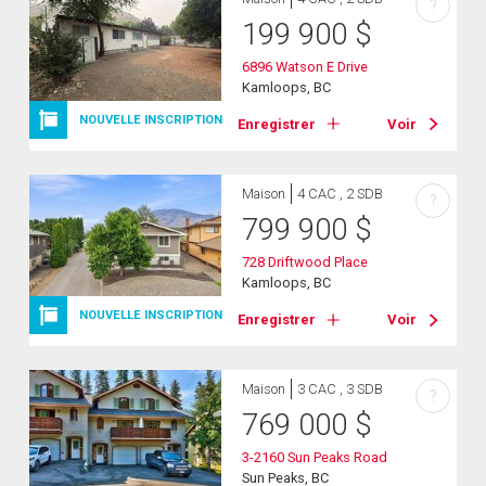
?
199 900
$
6896 Watson E Drive
Kamloops, BC
NOUVELLE INSCRIPTION
Enregistrer
Voir
Maison
4 CAC , 2 SDB
?
799 900
$
728 Driftwood Place
Kamloops, BC
NOUVELLE INSCRIPTION
Enregistrer
Voir
Maison
3 CAC , 3 SDB
?
769 000
$
3-2160 Sun Peaks Road
Sun Peaks, BC