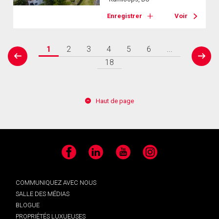
Enregistrer
Voir
1
2
3
4
5
6
...
prev
next
18
Haut de page
Facebook
LinkedIn
YouTube
Instagram
COMMUNIQUEZ AVEC NOUS
SALLE DES MÉDIAS
BLOGUE
PROPRIÉTÉS LUXUEUSES