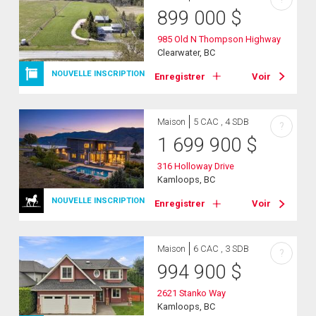
899 000
$
985 Old N Thompson Highway
Clearwater, BC
NOUVELLE INSCRIPTION
Enregistrer
Voir
Maison
5 CAC , 4 SDB
?
1 699 900
$
316 Holloway Drive
Kamloops, BC
NOUVELLE INSCRIPTION
Enregistrer
Voir
Maison
6 CAC , 3 SDB
?
994 900
$
2621 Stanko Way
Kamloops, BC