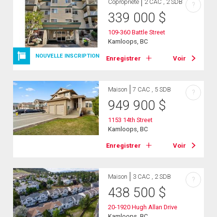
Copropriété
2 CAC , 2 SDB
?
339 000
$
109-360 Battle Street
Kamloops, BC
NOUVELLE INSCRIPTION
Enregistrer
Voir
Maison
7 CAC , 5 SDB
?
949 900
$
1153 14th Street
Kamloops, BC
Enregistrer
Voir
Maison
3 CAC , 2 SDB
?
438 500
$
20-1920 Hugh Allan Drive
Kamloops, BC