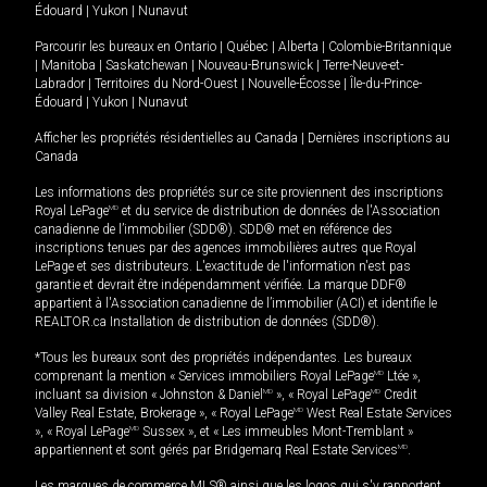
Édouard
|
Yukon
|
Nunavut
Parcourir les bureaux en
Ontario
|
Québec
|
Alberta
|
Colombie-Britannique
|
Manitoba
|
Saskatchewan
|
Nouveau-Brunswick
|
Terre-Neuve-et-
Labrador
|
Territoires du Nord-Ouest
|
Nouvelle-Écosse
|
Île-du-Prince-
Édouard
|
Yukon
|
Nunavut
Afficher les propriétés résidentielles au Canada
|
Dernières inscriptions au
Canada
Les informations des propriétés sur ce site proviennent des inscriptions
Royal LePage
MD
et du service de distribution de données de l'Association
canadienne de l’immobilier (SDD®). SDD® met en référence des
inscriptions tenues par des agences immobilières autres que Royal
LePage et ses distributeurs. L'exactitude de l'information n'est pas
garantie et devrait être indépendamment vérifiée. La marque DDF®
appartient à l'Association canadienne de l’immobilier (ACI) et identifie le
REALTOR.ca Installation de distribution de données (SDD®).
*Tous les bureaux sont des propriétés indépendantes. Les bureaux
comprenant la mention « Services immobiliers Royal LePage
MD
Ltée »,
incluant sa division « Johnston & Daniel
MD
», « Royal LePage
MD
Credit
Valley Real Estate, Brokerage », « Royal LePage
MD
West Real Estate Services
», « Royal LePage
MD
Sussex », et « Les immeubles Mont-Tremblant »
appartiennent et sont gérés par Bridgemarq Real Estate Services
MD
.
Les marques de commerce MLS® ainsi que les logos qui s'y rapportent