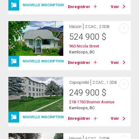
NOUVELLE INSCRIPTION
Enregistrer
Voir
Maison
2 CAC , 2 SDB
?
524 900
$
960 Nicola Street
Kamloops, BC
NOUVELLE INSCRIPTION
Enregistrer
Voir
Copropriété
2 CAC , 1 SDB
?
249 900
$
218-1760 Brunner Avenue
Kamloops, BC
NOUVELLE INSCRIPTION
Enregistrer
Voir
Maison
4 CAC , 2 SDB