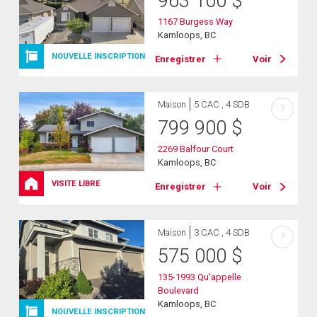
963 100
$
1167 Burgess Way
Kamloops, BC
NOUVELLE INSCRIPTION
Enregistrer
Voir
Maison
5 CAC , 4 SDB
?
799 900
$
2269 Balfour Court
Kamloops, BC
VISITE LIBRE
Enregistrer
Voir
Maison
3 CAC , 4 SDB
?
575 000
$
135-1993 Qu'appelle
Boulevard
Kamloops, BC
NOUVELLE INSCRIPTION