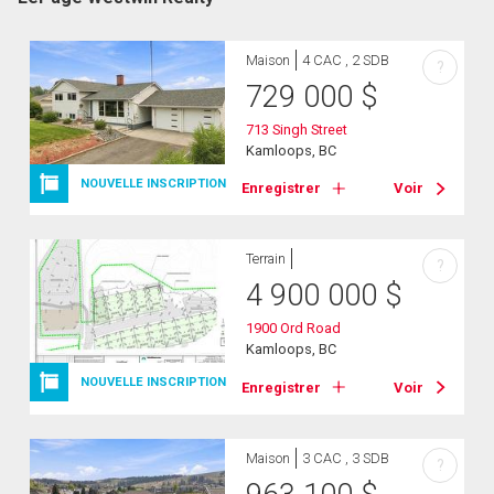
Maison
4 CAC , 2 SDB
?
729 000
$
713 Singh Street
Kamloops, BC
NOUVELLE INSCRIPTION
Enregistrer
Voir
Terrain
?
4 900 000
$
1900 Ord Road
Kamloops, BC
NOUVELLE INSCRIPTION
Enregistrer
Voir
Maison
3 CAC , 3 SDB
?