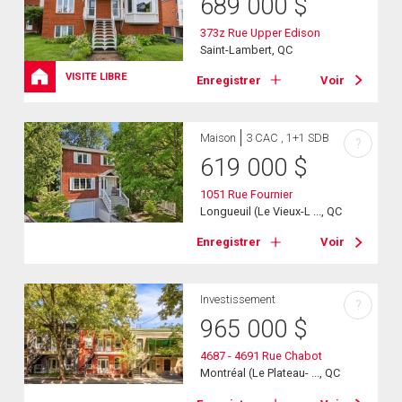
689 000
$
373z Rue Upper Edison
Saint-Lambert, QC
VISITE LIBRE
Enregistrer
Voir
Maison
3 CAC , 1+1 SDB
?
619 000
$
1051 Rue Fournier
Longueuil (Le Vieux-L ..., QC
Enregistrer
Voir
Investissement
?
965 000
$
4687 - 4691 Rue Chabot
Montréal (Le Plateau- ..., QC