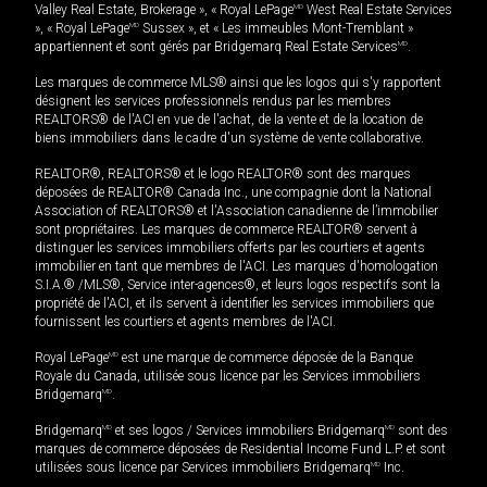
Valley Real Estate, Brokerage », « Royal LePage
MD
West Real Estate Services
», « Royal LePage
MD
Sussex », et « Les immeubles Mont-Tremblant »
appartiennent et sont gérés par Bridgemarq Real Estate Services
MD
.
Les marques de commerce MLS® ainsi que les logos qui s'y rapportent
désignent les services professionnels rendus par les membres
REALTORS® de l'ACI en vue de l'achat, de la vente et de la location de
biens immobiliers dans le cadre d'un système de vente collaborative.
REALTOR®, REALTORS® et le logo REALTOR® sont des marques
déposées de REALTOR® Canada Inc., une compagnie dont la National
Association of REALTORS® et l'Association canadienne de l’immobilier
sont propriétaires. Les marques de commerce REALTOR® servent à
distinguer les services immobiliers offerts par les courtiers et agents
immobilier en tant que membres de l'ACI. Les marques d'homologation
S.I.A.® /MLS®, Service inter-agences®, et leurs logos respectifs sont la
propriété de l'ACI, et ils servent à identifier les services immobiliers que
fournissent les courtiers et agents membres de l'ACI.
Royal LePage
MD
est une marque de commerce déposée de la Banque
Royale du Canada, utilisée sous licence par les Services immobiliers
Bridgemarq
MD
.
Bridgemarq
MD
et ses logos / Services immobiliers Bridgemarq
MD
sont des
marques de commerce déposées de Residential Income Fund L.P. et sont
utilisées sous licence par Services immobiliers Bridgemarq
MD
Inc.