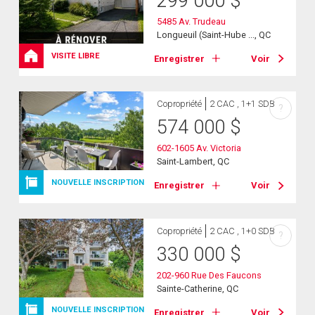
299 000
$
5485 Av. Trudeau
Longueuil (Saint-Hube ..., QC
VISITE LIBRE
Enregistrer
Voir
Copropriété
2 CAC , 1+1 SDB
?
574 000
$
602-1605 Av. Victoria
Saint-Lambert, QC
NOUVELLE INSCRIPTION
Enregistrer
Voir
Copropriété
2 CAC , 1+0 SDB
?
330 000
$
202-960 Rue Des Faucons
Sainte-Catherine, QC
NOUVELLE INSCRIPTION
Enregistrer
Voir