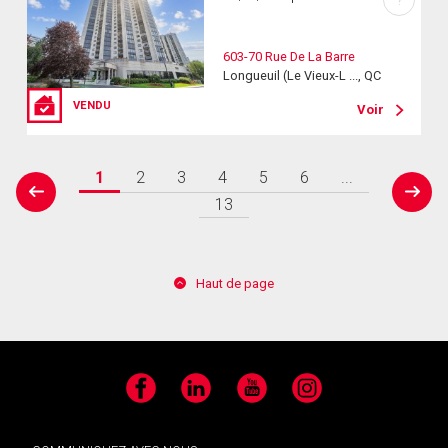
?
603-70 Rue De La Barre
Longueuil (Le Vieux-L ..., QC
VENDU
Voir
1
2
3
4
5
6
...
prev
next
13
Haut de page
Facebook
LinkedIn
YouTube
Instagram