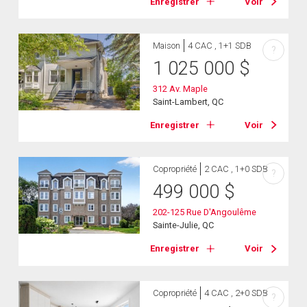
Enregistrer
Voir
Maison
4 CAC , 1+1 SDB
?
1 025 000
$
312 Av. Maple
Saint-Lambert, QC
Enregistrer
Voir
Copropriété
2 CAC , 1+0 SDB
?
499 000
$
202-125 Rue D'Angoulême
Sainte-Julie, QC
Enregistrer
Voir
Copropriété
4 CAC , 2+0 SDB
?