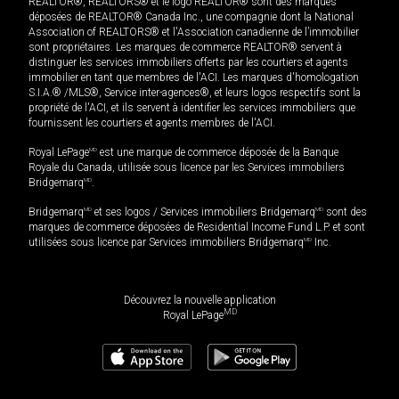
REALTOR®, REALTORS® et le logo REALTOR® sont des marques
déposées de REALTOR® Canada Inc., une compagnie dont la National
Association of REALTORS® et l'Association canadienne de l’immobilier
sont propriétaires. Les marques de commerce REALTOR® servent à
distinguer les services immobiliers offerts par les courtiers et agents
immobilier en tant que membres de l'ACI. Les marques d'homologation
S.I.A.® /MLS®, Service inter-agences®, et leurs logos respectifs sont la
propriété de l'ACI, et ils servent à identifier les services immobiliers que
fournissent les courtiers et agents membres de l'ACI.
Royal LePage
MD
est une marque de commerce déposée de la Banque
Royale du Canada, utilisée sous licence par les Services immobiliers
Bridgemarq
MD
.
Bridgemarq
MD
et ses logos / Services immobiliers Bridgemarq
MD
sont des
marques de commerce déposées de Residential Income Fund L.P. et sont
utilisées sous licence par Services immobiliers Bridgemarq
MD
Inc.
Découvrez la nouvelle application
MD
Royal LePage