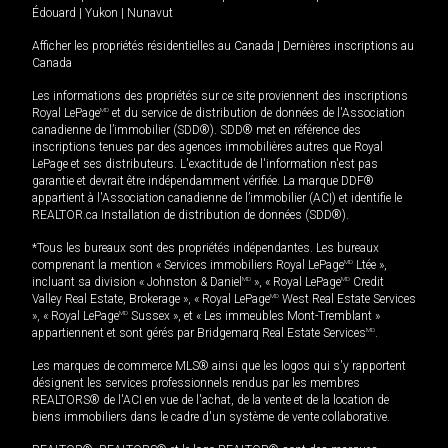
Édouard
|
Yukon
|
Nunavut
Afficher les propriétés résidentielles au Canada
|
Dernières inscriptions au
Canada
Les informations des propriétés sur ce site proviennent des inscriptions
Royal LePage
MD
et du service de distribution de données de l'Association
canadienne de l’immobilier (SDD®). SDD® met en référence des
inscriptions tenues par des agences immobilières autres que Royal
LePage et ses distributeurs. L'exactitude de l'information n'est pas
garantie et devrait être indépendamment vérifiée. La marque DDF®
appartient à l'Association canadienne de l’immobilier (ACI) et identifie le
REALTOR.ca Installation de distribution de données (SDD®).
*Tous les bureaux sont des propriétés indépendantes. Les bureaux
comprenant la mention « Services immobiliers Royal LePage
MD
Ltée »,
incluant sa division « Johnston & Daniel
MD
», « Royal LePage
MD
Credit
Valley Real Estate, Brokerage », « Royal LePage
MD
West Real Estate Services
», « Royal LePage
MD
Sussex », et « Les immeubles Mont-Tremblant »
appartiennent et sont gérés par Bridgemarq Real Estate Services
MD
.
Les marques de commerce MLS® ainsi que les logos qui s'y rapportent
désignent les services professionnels rendus par les membres
REALTORS® de l'ACI en vue de l'achat, de la vente et de la location de
biens immobiliers dans le cadre d'un système de vente collaborative.