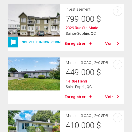
Investissement
?
799 000
$
2329 Rue Ste-Marie
Sainte-Sophie, QC
NOUVELLE INSCRIPTION
Enregistrer
Voir
Maison
3 CAC , 2+0 SDB
?
449 000
$
14 Rue Henri
Saint-Esprit, QC
Enregistrer
Voir
Maison
3 CAC , 2+0 SDB
?
410 000
$