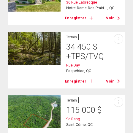
36 Rue Labrecque
Notre-Dame-Des-Prairi ..., QC
Enregistrer
Voir
Terrain
?
34 450
$
+TPS/TVQ
Rue Day
Paspébiac, QC
Enregistrer
Voir
Terrain
?
115 000
$
9e Rang
Saint-Côme, QC