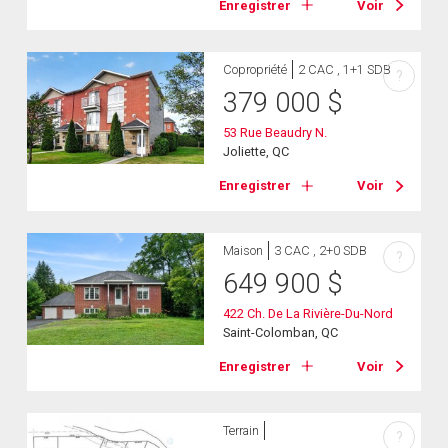
Enregistrer
Voir
Copropriété
2 CAC , 1+1 SDB
?
379 000
$
53 Rue Beaudry N.
Joliette, QC
Enregistrer
Voir
Maison
3 CAC , 2+0 SDB
?
649 900
$
422 Ch. De La Rivière-Du-Nord
Saint-Colomban, QC
Enregistrer
Voir
Terrain
?