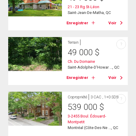
21 - 23 Rg St-Léon
Saint-Jean-De-Matha, QC
Enregistrer
Voir
Terrain
?
49 000
$
Ch. Du Domaine
Saint-Adolphe-D'Howar ..., QC
Enregistrer
Voir
Copropriété
3 CAC , 1+0 SDB
?
539 000
$
3-2455 Boul. Édouard-
Montpetit
Montréal (Côte-Des-Ne ..., QC