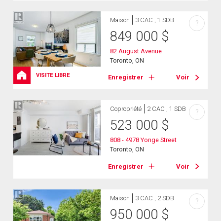
Maison
3 CAC , 1 SDB
?
849 000
$
82 August Avenue
Toronto, ON
VISITE LIBRE
Enregistrer
Voir
Copropriété
2 CAC , 1 SDB
?
523 000
$
808 - 4978 Yonge Street
Toronto, ON
Enregistrer
Voir
Maison
3 CAC , 2 SDB
?
950 000
$