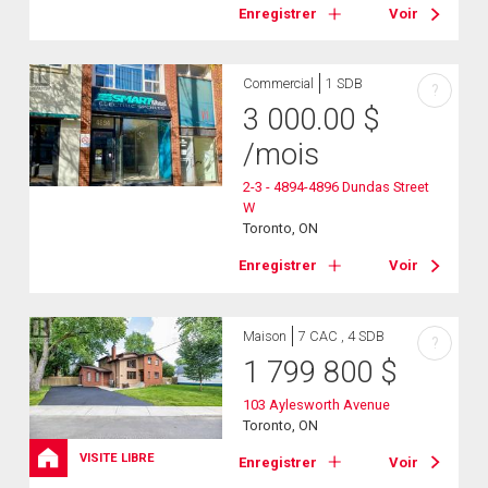
Enregistrer
Voir
Commercial
1 SDB
?
3 000.00
$
/mois
2-3 - 4894-4896 Dundas Street
W
Toronto, ON
Enregistrer
Voir
Maison
7 CAC , 4 SDB
?
1 799 800
$
103 Aylesworth Avenue
Toronto, ON
VISITE LIBRE
Enregistrer
Voir