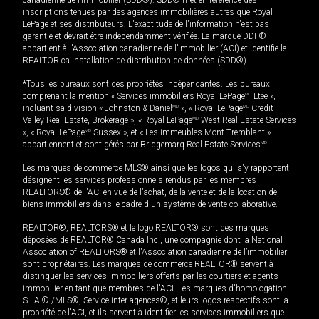
inscriptions tenues par des agences immobilières autres que Royal
LePage et ses distributeurs. L'exactitude de l'information n'est pas
garantie et devrait être indépendamment vérifiée. La marque DDF®
appartient à l'Association canadienne de l’immobilier (ACI) et identifie le
REALTOR.ca Installation de distribution de données (SDD®).
*Tous les bureaux sont des propriétés indépendantes. Les bureaux
comprenant la mention « Services immobiliers Royal LePage
MD
Ltée »,
incluant sa division « Johnston & Daniel
MD
», « Royal LePage
MD
Credit
Valley Real Estate, Brokerage », « Royal LePage
MD
West Real Estate Services
», « Royal LePage
MD
Sussex », et « Les immeubles Mont-Tremblant »
appartiennent et sont gérés par Bridgemarq Real Estate Services
MD
.
Les marques de commerce MLS® ainsi que les logos qui s'y rapportent
désignent les services professionnels rendus par les membres
REALTORS® de l'ACI en vue de l'achat, de la vente et de la location de
biens immobiliers dans le cadre d'un système de vente collaborative.
REALTOR®, REALTORS® et le logo REALTOR® sont des marques
déposées de REALTOR® Canada Inc., une compagnie dont la National
Association of REALTORS® et l'Association canadienne de l’immobilier
sont propriétaires. Les marques de commerce REALTOR® servent à
distinguer les services immobiliers offerts par les courtiers et agents
immobilier en tant que membres de l'ACI. Les marques d'homologation
S.I.A.® /MLS®, Service inter-agences®, et leurs logos respectifs sont la
propriété de l'ACI, et ils servent à identifier les services immobiliers que