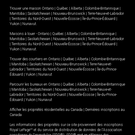
Trouver une maison
Ontario
|
Québec
|
Alberta
|
Colombie-Britannique
|
Manitoba
|
Saskatchewan
|
Nouveau-Brunswick
|
Terre-Neuve-et-Labrador
|
Territoires du Nord-Ouest
|
Nouvelle-Écosse
|
Île-du-Prince-Édouard
|
Yukon
|
Nunavut
.
Maisons à louer -
Ontario
|
Québec
|
Alberta
|
Colombie-Britannique
|
Manitoba
|
Saskatchewan
|
Nouveau-Brunswick
|
Terre-Neuve-et-Labrador
|
Territoires du Nord-Ouest
|
Nouvelle-Écosse
|
Île-du-Prince-Édouard
|
Yukon
|
Nunavut
.
Trouver des courtiers en
Ontario
|
Québec
|
Alberta
|
Colombie-Britannique
|
Manitoba
|
Saskatchewan
|
Nouveau-Brunswick
|
Terre-Neuve-et-
Labrador
|
Territoires du Nord-Ouest
|
Nouvelle-Écosse
|
Île-du-Prince-
Édouard
|
Yukon
|
Nunavut
Parcourir les bureaux en
Ontario
|
Québec
|
Alberta
|
Colombie-Britannique
|
Manitoba
|
Saskatchewan
|
Nouveau-Brunswick
|
Terre-Neuve-et-
Labrador
|
Territoires du Nord-Ouest
|
Nouvelle-Écosse
|
Île-du-Prince-
Édouard
|
Yukon
|
Nunavut
Afficher les propriétés résidentielles au Canada
|
Dernières inscriptions au
Canada
Les informations des propriétés sur ce site proviennent des inscriptions
Royal LePage
MD
et du service de distribution de données de l'Association
canadienne de l’immobilier (SDD®). SDD® met en référence des