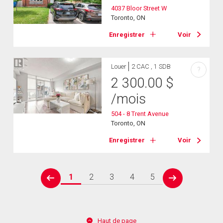
4037 Bloor Street W
Toronto, ON
Enregistrer
Voir
Louer
2 CAC , 1 SDB
?
2 300.00
$
/mois
504 - 8 Trent Avenue
Toronto, ON
Enregistrer
Voir
1
2
3
4
5
prev
next
Haut de page