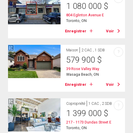
1 080 000
$
804 Eglinton Avenue E
Toronto, ON
Enregistrer
Voir
Maison
2 CAC , 1 SDB
?
579 900
$
39 Rose Valley Way
Wasaga Beach, ON
Enregistrer
Voir
Copropriété
1 CAC , 2 SDB
?
1 399 000
$
217 - 1173 Dundas Street E
Toronto, ON