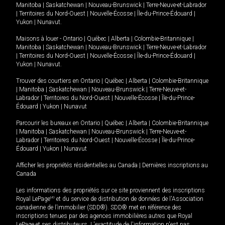
Manitoba
|
Saskatchewan
|
Nouveau-Brunswick
|
Terre-Neuve-et-Labrador
|
Territoires du Nord-Ouest
|
Nouvelle-Écosse
|
Île-du-Prince-Édouard
|
Yukon
|
Nunavut
.
Maisons à louer -
Ontario
|
Québec
|
Alberta
|
Colombie-Britannique
|
Manitoba
|
Saskatchewan
|
Nouveau-Brunswick
|
Terre-Neuve-et-Labrador
|
Territoires du Nord-Ouest
|
Nouvelle-Écosse
|
Île-du-Prince-Édouard
|
Yukon
|
Nunavut
.
Trouver des courtiers en
Ontario
|
Québec
|
Alberta
|
Colombie-Britannique
|
Manitoba
|
Saskatchewan
|
Nouveau-Brunswick
|
Terre-Neuve-et-
Labrador
|
Territoires du Nord-Ouest
|
Nouvelle-Écosse
|
Île-du-Prince-
Édouard
|
Yukon
|
Nunavut
Parcourir les bureaux en
Ontario
|
Québec
|
Alberta
|
Colombie-Britannique
|
Manitoba
|
Saskatchewan
|
Nouveau-Brunswick
|
Terre-Neuve-et-
Labrador
|
Territoires du Nord-Ouest
|
Nouvelle-Écosse
|
Île-du-Prince-
Édouard
|
Yukon
|
Nunavut
Afficher les propriétés résidentielles au Canada
|
Dernières inscriptions au
Canada
Les informations des propriétés sur ce site proviennent des inscriptions
Royal LePage
MD
et du service de distribution de données de l'Association
canadienne de l’immobilier (SDD®). SDD® met en référence des
inscriptions tenues par des agences immobilières autres que Royal
LePage et ses distributeurs. L'exactitude de l'information n'est pas