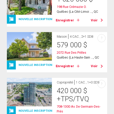
198 Rue Crémazie O.
Québec (La Cité-Limoi ..., QC
NOUVELLE INSCRIPTION
Enregistrer
Voir
Maison
4 CAC , 2+1 SDB
?
579 000
$
2072 Rue Des Prêles
Québec (La Haute-Sain ..., QC
NOUVELLE INSCRIPTION
Enregistrer
Voir
Copropriété
1 CAC , 1+0 SDB
?
420 000
$
+TPS/TVQ
708-1300 Av. De Germain-Des-
NOUVELLE INSCRIPTION
Prés