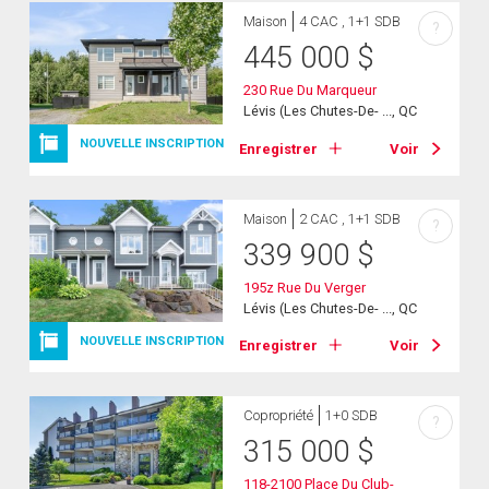
Maison
4 CAC , 1+1 SDB
?
445 000
$
230 Rue Du Marqueur
Lévis (Les Chutes-De- ..., QC
NOUVELLE INSCRIPTION
Enregistrer
Voir
Maison
2 CAC , 1+1 SDB
?
339 900
$
195z Rue Du Verger
Lévis (Les Chutes-De- ..., QC
NOUVELLE INSCRIPTION
Enregistrer
Voir
Copropriété
1+0 SDB
?
315 000
$
118-2100 Place Du Club-