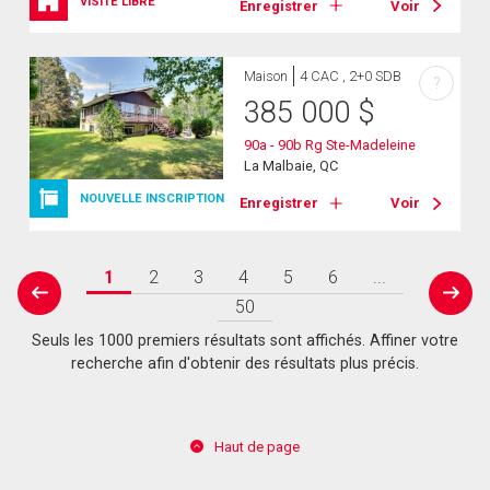
VISITE LIBRE
Enregistrer
Voir
Maison
4 CAC , 2+0 SDB
?
385 000
$
90a - 90b Rg Ste-Madeleine
La Malbaie, QC
NOUVELLE INSCRIPTION
Enregistrer
Voir
1
2
3
4
5
6
...
prev
next
50
Seuls les 1000 premiers résultats sont affichés. Affiner votre
recherche afin d'obtenir des résultats plus précis.
Haut de page