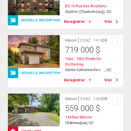
B5-10 Rue Des Acadiens
Québec (Charlesbourg), QC
NOUVELLE INSCRIPTION
Enregistrer
Voir
Maison
2 CAC , 1+1 SDB
?
719 000
$
16az - 16bz Route De
Duchesnay
Sainte-Catherine-De-L ..., QC
NOUVELLE INSCRIPTION
Enregistrer
Voir
Maison
3 CAC , 1+0 SDB
?
559 000
$
144 Rue Mercier
Châteauguay, QC