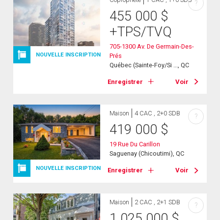
?
455 000
$
+TPS/TVQ
705-1300 Av. De Germain-Des-
NOUVELLE INSCRIPTION
Prés
Québec (Sainte-Foy/Si ..., QC
Enregistrer
Voir
Maison
4 CAC , 2+0 SDB
?
419 000
$
19 Rue Du Carillon
Saguenay (Chicoutimi), QC
NOUVELLE INSCRIPTION
Enregistrer
Voir
Maison
2 CAC , 2+1 SDB
?
1 025 000
$