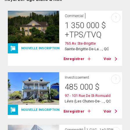
Commercial
?
1 350 000
$
+TPS/TVQ
765 Av. Ste-Brigitte
NOUVELLE INSCRIPTION
Sainte-Brigitte-De-La ..., QC
Enregistrer
Voir
Investissement
?
485 000
$
97 - 101 Rue De St-Romuald
Lévis (Les Chutes-De- ..., QC
NOUVELLE INSCRIPTION
Enregistrer
Voir
Copropriété
1 CAC , 1+0 SDB