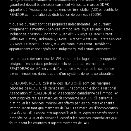
garantie et devrait être indépendamment vérifiée. La marque DDF®
appartient à l'Association canadienne de l’immobilier (ACI) et identifie le
REALTOR.ca Installation de distribution de données (SDD®).
*Tous les bureaux sont des propriétés indépendantes. Les bureaux
comprenant la mention « Services immobiliers Royal LePage
MD
Ltée »,
incluant sa division « Johnston & Daniel
MD
», « Royal LePage
MD
Credit
Valley Real Estate, Brokerage », « Royal LePage
MD
West Real Estate Services
», « Royal LePage
MD
Sussex », et « Les immeubles Mont-Tremblant »
appartiennent et sont gérés par Bridgemarq Real Estate Services
MD
.
Les marques de commerce MLS® ainsi que les logos qui s'y rapportent
désignent les services professionnels rendus par les membres
REALTORS® de l'ACI en vue de l'achat, de la vente et de la location de
biens immobiliers dans le cadre d'un système de vente collaborative.
REALTOR®, REALTORS® et le logo REALTOR® sont des marques
déposées de REALTOR® Canada Inc., une compagnie dont la National
Association of REALTORS® et l'Association canadienne de l’immobilier
sont propriétaires. Les marques de commerce REALTOR® servent à
distinguer les services immobiliers offerts par les courtiers et agents
immobilier en tant que membres de l'ACI. Les marques d'homologation
S.I.A.® /MLS®, Service inter-agences®, et leurs logos respectifs sont la
propriété de l'ACI, et ils servent à identifier les services immobiliers que
fournissent les courtiers et agents membres de l'ACI.