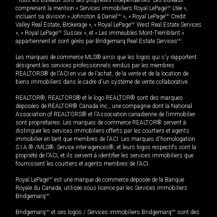
*Tous les bureaux sont des propriétés indépendantes. Les bureaux
comprenant la mention « Services immobiliers Royal LePage
MD
Ltée »,
incluant sa division « Johnston & Daniel
MD
», « Royal LePage
MD
Credit
Valley Real Estate, Brokerage », « Royal LePage
MD
West Real Estate Services
», « Royal LePage
MD
Sussex », et « Les immeubles Mont-Tremblant »
appartiennent et sont gérés par Bridgemarq Real Estate Services
MD
.
Les marques de commerce MLS® ainsi que les logos qui s'y rapportent
désignent les services professionnels rendus par les membres
REALTORS® de l'ACI en vue de l'achat, de la vente et de la location de
biens immobiliers dans le cadre d'un système de vente collaborative.
REALTOR®, REALTORS® et le logo REALTOR® sont des marques
déposées de REALTOR® Canada Inc., une compagnie dont la National
Association of REALTORS® et l'Association canadienne de l’immobilier
sont propriétaires. Les marques de commerce REALTOR® servent à
distinguer les services immobiliers offerts par les courtiers et agents
immobilier en tant que membres de l'ACI. Les marques d'homologation
S.I.A.® /MLS®, Service inter-agences®, et leurs logos respectifs sont la
propriété de l'ACI, et ils servent à identifier les services immobiliers que
fournissent les courtiers et agents membres de l'ACI.
Royal LePage
MD
est une marque de commerce déposée de la Banque
Royale du Canada, utilisée sous licence par les Services immobiliers
Bridgemarq
MD
.
Bridgemarq
MD
et ses logos / Services immobiliers Bridgemarq
MD
sont des