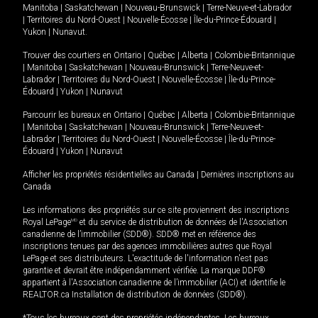
Manitoba
|
Saskatchewan
|
Nouveau-Brunswick
|
Terre-Neuve-et-Labrador
|
Territoires du Nord-Ouest
|
Nouvelle-Écosse
|
Île-du-Prince-Édouard
|
Yukon
|
Nunavut
.
Trouver des courtiers en
Ontario
|
Québec
|
Alberta
|
Colombie-Britannique
|
Manitoba
|
Saskatchewan
|
Nouveau-Brunswick
|
Terre-Neuve-et-
Labrador
|
Territoires du Nord-Ouest
|
Nouvelle-Écosse
|
Île-du-Prince-
Édouard
|
Yukon
|
Nunavut
Parcourir les bureaux en
Ontario
|
Québec
|
Alberta
|
Colombie-Britannique
|
Manitoba
|
Saskatchewan
|
Nouveau-Brunswick
|
Terre-Neuve-et-
Labrador
|
Territoires du Nord-Ouest
|
Nouvelle-Écosse
|
Île-du-Prince-
Édouard
|
Yukon
|
Nunavut
Afficher les propriétés résidentielles au Canada
|
Dernières inscriptions au
Canada
Les informations des propriétés sur ce site proviennent des inscriptions
Royal LePage
MD
et du service de distribution de données de l'Association
canadienne de l’immobilier (SDD®). SDD® met en référence des
inscriptions tenues par des agences immobilières autres que Royal
LePage et ses distributeurs. L'exactitude de l'information n'est pas
garantie et devrait être indépendamment vérifiée. La marque DDF®
appartient à l'Association canadienne de l’immobilier (ACI) et identifie le
REALTOR.ca Installation de distribution de données (SDD®).