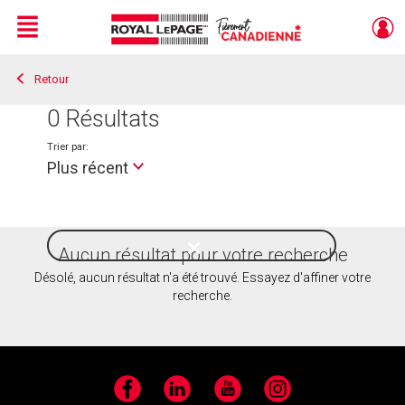
Menu
Retour
Live
En Direct
0
Résultats
Trier par:
Plus récent
Aucun résultat pour votre recherche
Style
de
Désolé, aucun résultat n'a été trouvé. Essayez d'affiner votre
vie
recherche.
Facebook
LinkedIn
YouTube
Instagram