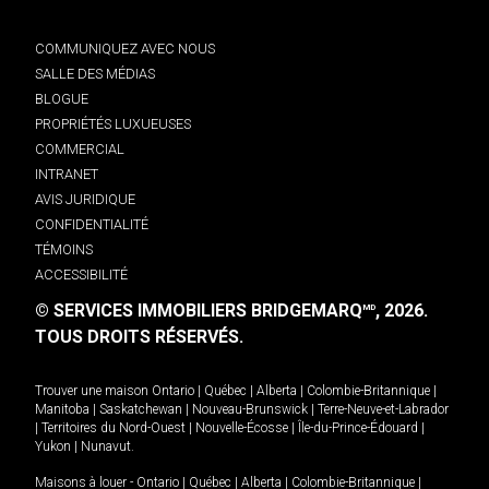
COMMUNIQUEZ AVEC NOUS
SALLE DES MÉDIAS
BLOGUE
PROPRIÉTÉS LUXUEUSES
COMMERCIAL
INTRANET
AVIS JURIDIQUE
CONFIDENTIALITÉ
TÉMOINS
ACCESSIBILITÉ
© SERVICES IMMOBILIERS BRIDGEMARQ
, 2026.
MD
TOUS DROITS RÉSERVÉS.
Trouver une maison
Ontario
|
Québec
|
Alberta
|
Colombie-Britannique
|
Manitoba
|
Saskatchewan
|
Nouveau-Brunswick
|
Terre-Neuve-et-Labrador
|
Territoires du Nord-Ouest
|
Nouvelle-Écosse
|
Île-du-Prince-Édouard
|
Yukon
|
Nunavut
.
Maisons à louer -
Ontario
|
Québec
|
Alberta
|
Colombie-Britannique
|