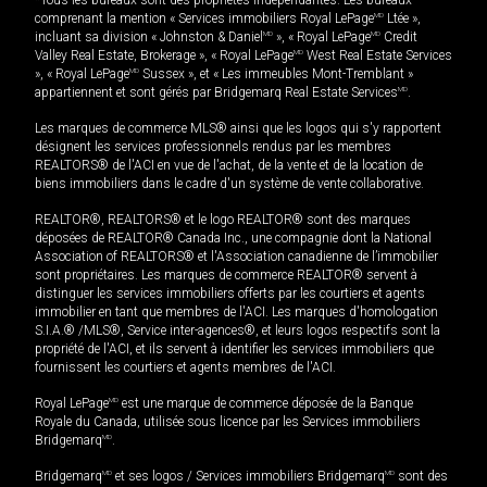
*Tous les bureaux sont des propriétés indépendantes. Les bureaux
comprenant la mention « Services immobiliers Royal LePage
MD
Ltée »,
incluant sa division « Johnston & Daniel
MD
», « Royal LePage
MD
Credit
Valley Real Estate, Brokerage », « Royal LePage
MD
West Real Estate Services
», « Royal LePage
MD
Sussex », et « Les immeubles Mont-Tremblant »
appartiennent et sont gérés par Bridgemarq Real Estate Services
MD
.
Les marques de commerce MLS® ainsi que les logos qui s'y rapportent
désignent les services professionnels rendus par les membres
REALTORS® de l'ACI en vue de l'achat, de la vente et de la location de
biens immobiliers dans le cadre d'un système de vente collaborative.
REALTOR®, REALTORS® et le logo REALTOR® sont des marques
déposées de REALTOR® Canada Inc., une compagnie dont la National
Association of REALTORS® et l'Association canadienne de l’immobilier
sont propriétaires. Les marques de commerce REALTOR® servent à
distinguer les services immobiliers offerts par les courtiers et agents
immobilier en tant que membres de l'ACI. Les marques d'homologation
S.I.A.® /MLS®, Service inter-agences®, et leurs logos respectifs sont la
propriété de l'ACI, et ils servent à identifier les services immobiliers que
fournissent les courtiers et agents membres de l'ACI.
Royal LePage
MD
est une marque de commerce déposée de la Banque
Royale du Canada, utilisée sous licence par les Services immobiliers
Bridgemarq
MD
.
Bridgemarq
MD
et ses logos / Services immobiliers Bridgemarq
MD
sont des