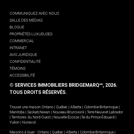
COMMUNIQUEZ AVEC NOUS
SALLE DES MÉDIAS
BLOGUE
PROPRIÉTÉS LUXUEUSES
COMMERCIAL
INTRANET
AVIS JURIDIQUE
CONFIDENTIALITÉ
TÉMOINS
ACCESSIBILITÉ
© SERVICES IMMOBILIERS BRIDGEMARQ
, 2026.
MD
TOUS DROITS RÉSERVÉS.
Trouver une maison
Ontario
|
Québec
|
Alberta
|
Colombie-Britannique
|
Manitoba
|
Saskatchewan
|
Nouveau-Brunswick
|
Terre-Neuve-et-Labrador
|
Territoires du Nord-Ouest
|
Nouvelle-Écosse
|
Île-du-Prince-Édouard
|
Yukon
|
Nunavut
.
Maisons à louer -
Ontario
|
Québec
|
Alberta
|
Colombie-Britannique
|