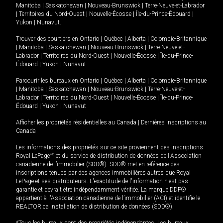
Manitoba
|
Saskatchewan
|
Nouveau-Brunswick
|
Terre-Neuve-et-Labrador
|
Territoires du Nord-Ouest
|
Nouvelle-Écosse
|
Île-du-Prince-Édouard
|
Yukon
|
Nunavut
.
Trouver des courtiers en
Ontario
|
Québec
|
Alberta
|
Colombie-Britannique
|
Manitoba
|
Saskatchewan
|
Nouveau-Brunswick
|
Terre-Neuve-et-
Labrador
|
Territoires du Nord-Ouest
|
Nouvelle-Écosse
|
Île-du-Prince-
Édouard
|
Yukon
|
Nunavut
Parcourir les bureaux en
Ontario
|
Québec
|
Alberta
|
Colombie-Britannique
|
Manitoba
|
Saskatchewan
|
Nouveau-Brunswick
|
Terre-Neuve-et-
Labrador
|
Territoires du Nord-Ouest
|
Nouvelle-Écosse
|
Île-du-Prince-
Édouard
|
Yukon
|
Nunavut
Afficher les propriétés résidentielles au Canada
|
Dernières inscriptions au
Canada
Les informations des propriétés sur ce site proviennent des inscriptions
Royal LePage
MD
et du service de distribution de données de l'Association
canadienne de l’immobilier (SDD®). SDD® met en référence des
inscriptions tenues par des agences immobilières autres que Royal
LePage et ses distributeurs. L'exactitude de l'information n'est pas
garantie et devrait être indépendamment vérifiée. La marque DDF®
appartient à l'Association canadienne de l’immobilier (ACI) et identifie le
REALTOR.ca Installation de distribution de données (SDD®).