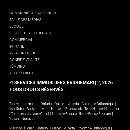
COMMUNIQUEZ AVEC NOUS
SALLE DES MÉDIAS
BLOGUE
PROPRIÉTÉS LUXUEUSES
COMMERCIAL
INTRANET
AVIS JURIDIQUE
CONFIDENTIALITÉ
TÉMOINS
ACCESSIBILITÉ
© SERVICES IMMOBILIERS BRIDGEMARQ
, 2026.
MD
TOUS DROITS RÉSERVÉS.
Trouver une maison
Ontario
|
Québec
|
Alberta
|
Colombie-Britannique
|
Manitoba
|
Saskatchewan
|
Nouveau-Brunswick
|
Terre-Neuve-et-Labrador
|
Territoires du Nord-Ouest
|
Nouvelle-Écosse
|
Île-du-Prince-Édouard
|
Yukon
|
Nunavut
.
Maisons à louer -
Ontario
|
Québec
|
Alberta
|
Colombie-Britannique
|