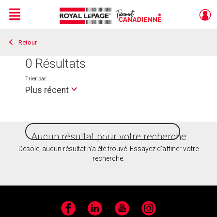
Menu
Retour
Live
En Direct
0
Résultats
Trier par:
Plus récent
Aucun résultat pour votre recherche
Style
de
Désolé, aucun résultat n'a été trouvé. Essayez d'affiner votre
vie
recherche.
Facebook
LinkedIn
YouTube
Instagram