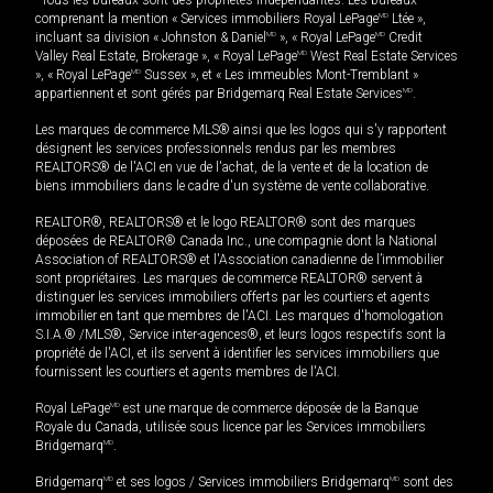
*Tous les bureaux sont des propriétés indépendantes. Les bureaux
comprenant la mention « Services immobiliers Royal LePage
MD
Ltée »,
incluant sa division « Johnston & Daniel
MD
», « Royal LePage
MD
Credit
Valley Real Estate, Brokerage », « Royal LePage
MD
West Real Estate Services
», « Royal LePage
MD
Sussex », et « Les immeubles Mont-Tremblant »
appartiennent et sont gérés par Bridgemarq Real Estate Services
MD
.
Les marques de commerce MLS® ainsi que les logos qui s'y rapportent
désignent les services professionnels rendus par les membres
REALTORS® de l'ACI en vue de l'achat, de la vente et de la location de
biens immobiliers dans le cadre d'un système de vente collaborative.
REALTOR®, REALTORS® et le logo REALTOR® sont des marques
déposées de REALTOR® Canada Inc., une compagnie dont la National
Association of REALTORS® et l'Association canadienne de l’immobilier
sont propriétaires. Les marques de commerce REALTOR® servent à
distinguer les services immobiliers offerts par les courtiers et agents
immobilier en tant que membres de l'ACI. Les marques d'homologation
S.I.A.® /MLS®, Service inter-agences®, et leurs logos respectifs sont la
propriété de l'ACI, et ils servent à identifier les services immobiliers que
fournissent les courtiers et agents membres de l'ACI.
Royal LePage
MD
est une marque de commerce déposée de la Banque
Royale du Canada, utilisée sous licence par les Services immobiliers
Bridgemarq
MD
.
Bridgemarq
MD
et ses logos / Services immobiliers Bridgemarq
MD
sont des