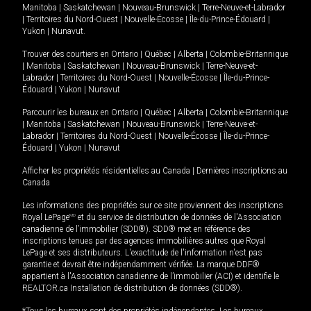
Manitoba
|
Saskatchewan
|
Nouveau-Brunswick
|
Terre-Neuve-et-Labrador
|
Territoires du Nord-Ouest
|
Nouvelle-Écosse
|
Île-du-Prince-Édouard
|
Yukon
|
Nunavut
.
Trouver des courtiers en
Ontario
|
Québec
|
Alberta
|
Colombie-Britannique
|
Manitoba
|
Saskatchewan
|
Nouveau-Brunswick
|
Terre-Neuve-et-
Labrador
|
Territoires du Nord-Ouest
|
Nouvelle-Écosse
|
Île-du-Prince-
Édouard
|
Yukon
|
Nunavut
Parcourir les bureaux en
Ontario
|
Québec
|
Alberta
|
Colombie-Britannique
|
Manitoba
|
Saskatchewan
|
Nouveau-Brunswick
|
Terre-Neuve-et-
Labrador
|
Territoires du Nord-Ouest
|
Nouvelle-Écosse
|
Île-du-Prince-
Édouard
|
Yukon
|
Nunavut
Afficher les propriétés résidentielles au Canada
|
Dernières inscriptions au
Canada
Les informations des propriétés sur ce site proviennent des inscriptions
Royal LePage
MD
et du service de distribution de données de l'Association
canadienne de l’immobilier (SDD®). SDD® met en référence des
inscriptions tenues par des agences immobilières autres que Royal
LePage et ses distributeurs. L'exactitude de l'information n'est pas
garantie et devrait être indépendamment vérifiée. La marque DDF®
appartient à l'Association canadienne de l’immobilier (ACI) et identifie le
REALTOR.ca Installation de distribution de données (SDD®).