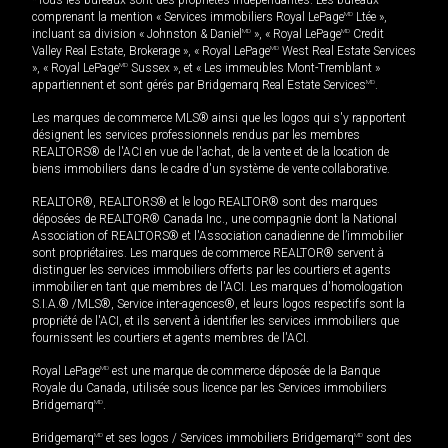
*Tous les bureaux sont des propriétés indépendantes. Les bureaux
comprenant la mention « Services immobiliers Royal LePage
MD
Ltée »,
incluant sa division « Johnston & Daniel
MD
», « Royal LePage
MD
Credit
Valley Real Estate, Brokerage », « Royal LePage
MD
West Real Estate Services
», « Royal LePage
MD
Sussex », et « Les immeubles Mont-Tremblant »
appartiennent et sont gérés par Bridgemarq Real Estate Services
MD
.
Les marques de commerce MLS® ainsi que les logos qui s'y rapportent
désignent les services professionnels rendus par les membres
REALTORS® de l'ACI en vue de l'achat, de la vente et de la location de
biens immobiliers dans le cadre d'un système de vente collaborative.
REALTOR®, REALTORS® et le logo REALTOR® sont des marques
déposées de REALTOR® Canada Inc., une compagnie dont la National
Association of REALTORS® et l'Association canadienne de l’immobilier
sont propriétaires. Les marques de commerce REALTOR® servent à
distinguer les services immobiliers offerts par les courtiers et agents
immobilier en tant que membres de l'ACI. Les marques d'homologation
S.I.A.® /MLS®, Service inter-agences®, et leurs logos respectifs sont la
propriété de l'ACI, et ils servent à identifier les services immobiliers que
fournissent les courtiers et agents membres de l'ACI.
Royal LePage
MD
est une marque de commerce déposée de la Banque
Royale du Canada, utilisée sous licence par les Services immobiliers
Bridgemarq
MD
.
Bridgemarq
MD
et ses logos / Services immobiliers Bridgemarq
MD
sont des