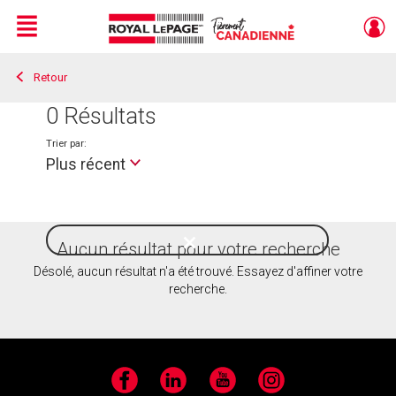
Menu
Retour
Live
En Direct
0
Résultats
Trier par:
Plus récent
Aucun résultat pour votre recherche
Style
de
Désolé, aucun résultat n'a été trouvé. Essayez d'affiner votre
vie
recherche.
Facebook
LinkedIn
YouTube
Instagram