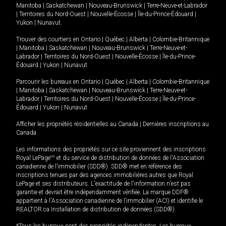
Manitoba
|
Saskatchewan
|
Nouveau-Brunswick
|
Terre-Neuve-et-Labrador
|
Territoires du Nord-Ouest
|
Nouvelle-Écosse
|
Île-du-Prince-Édouard
|
Yukon
|
Nunavut
.
Trouver des courtiers en
Ontario
|
Québec
|
Alberta
|
Colombie-Britannique
|
Manitoba
|
Saskatchewan
|
Nouveau-Brunswick
|
Terre-Neuve-et-
Labrador
|
Territoires du Nord-Ouest
|
Nouvelle-Écosse
|
Île-du-Prince-
Édouard
|
Yukon
|
Nunavut
Parcourir les bureaux en
Ontario
|
Québec
|
Alberta
|
Colombie-Britannique
|
Manitoba
|
Saskatchewan
|
Nouveau-Brunswick
|
Terre-Neuve-et-
Labrador
|
Territoires du Nord-Ouest
|
Nouvelle-Écosse
|
Île-du-Prince-
Édouard
|
Yukon
|
Nunavut
Afficher les propriétés résidentielles au Canada
|
Dernières inscriptions au
Canada
Les informations des propriétés sur ce site proviennent des inscriptions
Royal LePage
MD
et du service de distribution de données de l'Association
canadienne de l’immobilier (SDD®). SDD® met en référence des
inscriptions tenues par des agences immobilières autres que Royal
LePage et ses distributeurs. L'exactitude de l'information n'est pas
garantie et devrait être indépendamment vérifiée. La marque DDF®
appartient à l'Association canadienne de l’immobilier (ACI) et identifie le
REALTOR.ca Installation de distribution de données (SDD®).