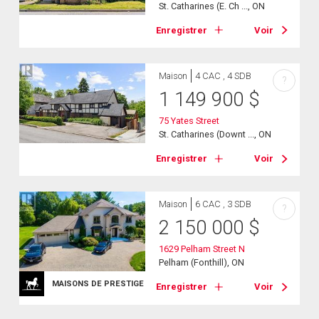
St. Catharines (E. Ch ..., ON
Enregistrer
Voir
Maison
4 CAC , 4 SDB
?
1 149 900
$
75 Yates Street
St. Catharines (Downt ..., ON
Enregistrer
Voir
Maison
6 CAC , 3 SDB
?
2 150 000
$
1629 Pelham Street N
Pelham (Fonthill), ON
MAISONS DE PRESTIGE
Enregistrer
Voir