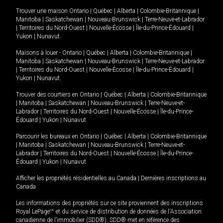
Trouver une maison
Ontario
|
Québec
|
Alberta
|
Colombie-Britannique
|
Manitoba
|
Saskatchewan
|
Nouveau-Brunswick
|
Terre-Neuve-et-Labrador
|
Territoires du Nord-Ouest
|
Nouvelle-Écosse
|
Île-du-Prince-Édouard
|
Yukon
|
Nunavut
.
Maisons à louer -
Ontario
|
Québec
|
Alberta
|
Colombie-Britannique
|
Manitoba
|
Saskatchewan
|
Nouveau-Brunswick
|
Terre-Neuve-et-Labrador
|
Territoires du Nord-Ouest
|
Nouvelle-Écosse
|
Île-du-Prince-Édouard
|
Yukon
|
Nunavut
.
Trouver des courtiers en
Ontario
|
Québec
|
Alberta
|
Colombie-Britannique
|
Manitoba
|
Saskatchewan
|
Nouveau-Brunswick
|
Terre-Neuve-et-
Labrador
|
Territoires du Nord-Ouest
|
Nouvelle-Écosse
|
Île-du-Prince-
Édouard
|
Yukon
|
Nunavut
Parcourir les bureaux en
Ontario
|
Québec
|
Alberta
|
Colombie-Britannique
|
Manitoba
|
Saskatchewan
|
Nouveau-Brunswick
|
Terre-Neuve-et-
Labrador
|
Territoires du Nord-Ouest
|
Nouvelle-Écosse
|
Île-du-Prince-
Édouard
|
Yukon
|
Nunavut
Afficher les propriétés résidentielles au Canada
|
Dernières inscriptions au
Canada
Les informations des propriétés sur ce site proviennent des inscriptions
Royal LePage
MD
et du service de distribution de données de l'Association
canadienne de l’immobilier (SDD®). SDD® met en référence des