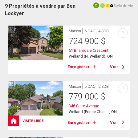
9 Propriétés à vendre par Ben
Style de vie
10
Lockyer
Maison
6 CAC , 4 SDB
?
724 900
$
51 Briarsdale Crescent
Welland (N. Welland), ON
Enregistrer
Voir
Maison
5 CAC , 2 SDB
?
779 000
$
346 Clare Avenue
Welland (Prince Charl ..., ON
VISITE LIBRE
Enregistrer
Voir