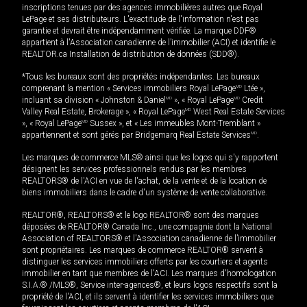
inscriptions tenues par des agences immobilières autres que Royal
LePage et ses distributeurs. L'exactitude de l'information n'est pas
garantie et devrait être indépendamment vérifiée. La marque DDF®
appartient à l'Association canadienne de l’immobilier (ACI) et identifie le
REALTOR.ca Installation de distribution de données (SDD®).
*Tous les bureaux sont des propriétés indépendantes. Les bureaux
comprenant la mention « Services immobiliers Royal LePage
MD
Ltée »,
incluant sa division « Johnston & Daniel
MD
», « Royal LePage
MD
Credit
Valley Real Estate, Brokerage », « Royal LePage
MD
West Real Estate Services
», « Royal LePage
MD
Sussex », et « Les immeubles Mont-Tremblant »
appartiennent et sont gérés par Bridgemarq Real Estate Services
MD
.
Les marques de commerce MLS® ainsi que les logos qui s'y rapportent
désignent les services professionnels rendus par les membres
REALTORS® de l'ACI en vue de l'achat, de la vente et de la location de
biens immobiliers dans le cadre d'un système de vente collaborative.
REALTOR®, REALTORS® et le logo REALTOR® sont des marques
déposées de REALTOR® Canada Inc., une compagnie dont la National
Association of REALTORS® et l'Association canadienne de l’immobilier
sont propriétaires. Les marques de commerce REALTOR® servent à
distinguer les services immobiliers offerts par les courtiers et agents
immobilier en tant que membres de l'ACI. Les marques d'homologation
S.I.A.® /MLS®, Service inter-agences®, et leurs logos respectifs sont la
propriété de l'ACI, et ils servent à identifier les services immobiliers que