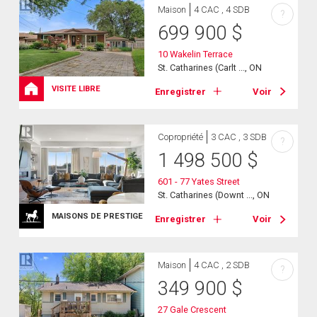
Maison
4 CAC , 4 SDB
?
699 900
$
10 Wakelin Terrace
St. Catharines (Carlt ..., ON
VISITE LIBRE
Enregistrer
Voir
Copropriété
3 CAC , 3 SDB
?
1 498 500
$
601 - 77 Yates Street
St. Catharines (Downt ..., ON
MAISONS DE PRESTIGE
Enregistrer
Voir
Maison
4 CAC , 2 SDB
?
349 900
$
27 Gale Crescent