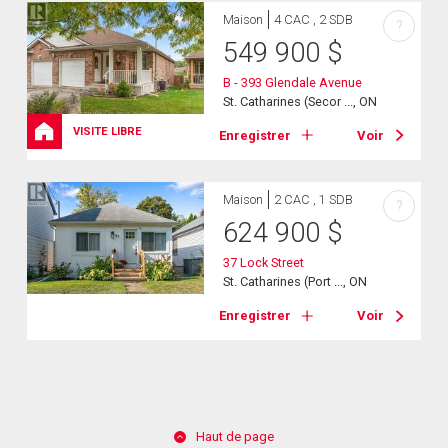
Maison
4 CAC , 2 SDB
?
549 900
$
B - 393 Glendale Avenue
St. Catharines (Secor ..., ON
VISITE LIBRE
Enregistrer
Voir
Maison
2 CAC , 1 SDB
?
624 900
$
37 Lock Street
St. Catharines (Port ..., ON
Enregistrer
Voir
Haut de page