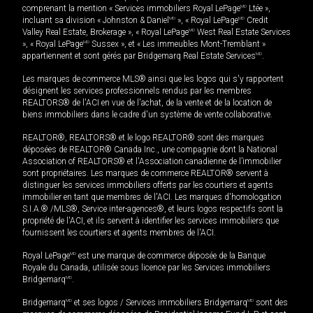
comprenant la mention « Services immobiliers Royal LePage
MD
Ltée »,
incluant sa division « Johnston & Daniel
MD
», « Royal LePage
MD
Credit
Valley Real Estate, Brokerage », « Royal LePage
MD
West Real Estate Services
», « Royal LePage
MD
Sussex », et « Les immeubles Mont-Tremblant »
appartiennent et sont gérés par Bridgemarq Real Estate Services
MD
.
Les marques de commerce MLS® ainsi que les logos qui s'y rapportent
désignent les services professionnels rendus par les membres
REALTORS® de l'ACI en vue de l'achat, de la vente et de la location de
biens immobiliers dans le cadre d'un système de vente collaborative.
REALTOR®, REALTORS® et le logo REALTOR® sont des marques
déposées de REALTOR® Canada Inc., une compagnie dont la National
Association of REALTORS® et l'Association canadienne de l’immobilier
sont propriétaires. Les marques de commerce REALTOR® servent à
distinguer les services immobiliers offerts par les courtiers et agents
immobilier en tant que membres de l'ACI. Les marques d'homologation
S.I.A.® /MLS®, Service inter-agences®, et leurs logos respectifs sont la
propriété de l'ACI, et ils servent à identifier les services immobiliers que
fournissent les courtiers et agents membres de l'ACI.
Royal LePage
MD
est une marque de commerce déposée de la Banque
Royale du Canada, utilisée sous licence par les Services immobiliers
Bridgemarq
MD
.
Bridgemarq
MD
et ses logos / Services immobiliers Bridgemarq
MD
sont des