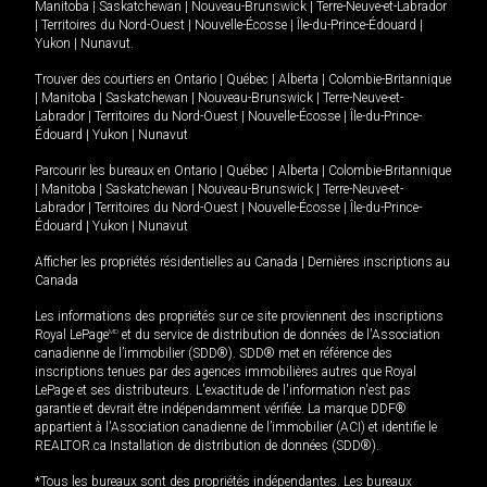
Manitoba
|
Saskatchewan
|
Nouveau-Brunswick
|
Terre-Neuve-et-Labrador
|
Territoires du Nord-Ouest
|
Nouvelle-Écosse
|
Île-du-Prince-Édouard
|
Yukon
|
Nunavut
.
Trouver des courtiers en
Ontario
|
Québec
|
Alberta
|
Colombie-Britannique
|
Manitoba
|
Saskatchewan
|
Nouveau-Brunswick
|
Terre-Neuve-et-
Labrador
|
Territoires du Nord-Ouest
|
Nouvelle-Écosse
|
Île-du-Prince-
Édouard
|
Yukon
|
Nunavut
Parcourir les bureaux en
Ontario
|
Québec
|
Alberta
|
Colombie-Britannique
|
Manitoba
|
Saskatchewan
|
Nouveau-Brunswick
|
Terre-Neuve-et-
Labrador
|
Territoires du Nord-Ouest
|
Nouvelle-Écosse
|
Île-du-Prince-
Édouard
|
Yukon
|
Nunavut
Afficher les propriétés résidentielles au Canada
|
Dernières inscriptions au
Canada
Les informations des propriétés sur ce site proviennent des inscriptions
Royal LePage
MD
et du service de distribution de données de l'Association
canadienne de l’immobilier (SDD®). SDD® met en référence des
inscriptions tenues par des agences immobilières autres que Royal
LePage et ses distributeurs. L'exactitude de l'information n'est pas
garantie et devrait être indépendamment vérifiée. La marque DDF®
appartient à l'Association canadienne de l’immobilier (ACI) et identifie le
REALTOR.ca Installation de distribution de données (SDD®).
*Tous les bureaux sont des propriétés indépendantes. Les bureaux