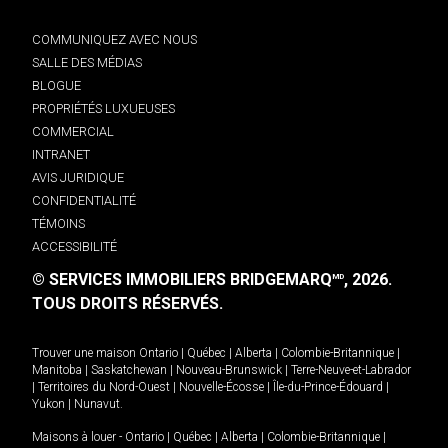
COMMUNIQUEZ AVEC NOUS
SALLE DES MÉDIAS
BLOGUE
PROPRIÉTÉS LUXUEUSES
COMMERCIAL
INTRANET
AVIS JURIDIQUE
CONFIDENTIALITÉ
TÉMOINS
ACCESSIBILITÉ
© SERVICES IMMOBILIERS BRIDGEMARQ
, 2026.
MD
TOUS DROITS RÉSERVÉS.
Trouver une maison
Ontario
|
Québec
|
Alberta
|
Colombie-Britannique
|
Manitoba
|
Saskatchewan
|
Nouveau-Brunswick
|
Terre-Neuve-et-Labrador
|
Territoires du Nord-Ouest
|
Nouvelle-Écosse
|
Île-du-Prince-Édouard
|
Yukon
|
Nunavut
.
Maisons à louer -
Ontario
|
Québec
|
Alberta
|
Colombie-Britannique
|