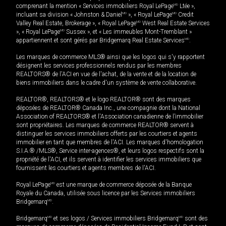
comprenant la mention « Services immobiliers Royal LePage
MD
Ltée »,
incluant sa division « Johnston & Daniel
MD
», « Royal LePage
MD
Credit
Valley Real Estate, Brokerage », « Royal LePage
MD
West Real Estate Services
», « Royal LePage
MD
Sussex », et « Les immeubles Mont-Tremblant »
appartiennent et sont gérés par Bridgemarq Real Estate Services
MD
.
Les marques de commerce MLS® ainsi que les logos qui s'y rapportent
désignent les services professionnels rendus par les membres
REALTORS® de l'ACI en vue de l'achat, de la vente et de la location de
biens immobiliers dans le cadre d'un système de vente collaborative.
REALTOR®, REALTORS® et le logo REALTOR® sont des marques
déposées de REALTOR® Canada Inc., une compagnie dont la National
Association of REALTORS® et l'Association canadienne de l’immobilier
sont propriétaires. Les marques de commerce REALTOR® servent à
distinguer les services immobiliers offerts par les courtiers et agents
immobilier en tant que membres de l'ACI. Les marques d'homologation
S.I.A.® /MLS®, Service inter-agences®, et leurs logos respectifs sont la
propriété de l'ACI, et ils servent à identifier les services immobiliers que
fournissent les courtiers et agents membres de l'ACI.
Royal LePage
MD
est une marque de commerce déposée de la Banque
Royale du Canada, utilisée sous licence par les Services immobiliers
Bridgemarq
MD
.
Bridgemarq
MD
et ses logos / Services immobiliers Bridgemarq
MD
sont des