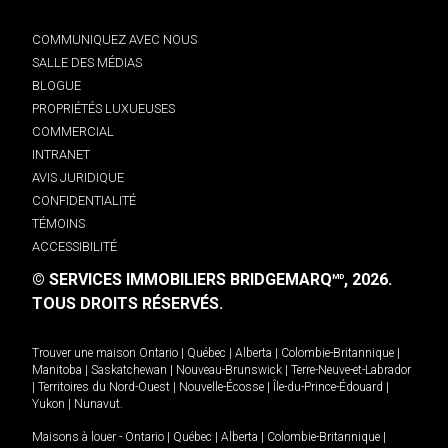
COMMUNIQUEZ AVEC NOUS
SALLE DES MÉDIAS
BLOGUE
PROPRIÉTÉS LUXUEUSES
COMMERCIAL
INTRANET
AVIS JURIDIQUE
CONFIDENTIALITÉ
TÉMOINS
ACCESSIBILITÉ
© SERVICES IMMOBILIERS BRIDGEMARQ
, 2026.
MD
TOUS DROITS RÉSERVÉS.
Trouver une maison
Ontario
|
Québec
|
Alberta
|
Colombie-Britannique
|
Manitoba
|
Saskatchewan
|
Nouveau-Brunswick
|
Terre-Neuve-et-Labrador
|
Territoires du Nord-Ouest
|
Nouvelle-Écosse
|
Île-du-Prince-Édouard
|
Yukon
|
Nunavut
.
Maisons à louer -
Ontario
|
Québec
|
Alberta
|
Colombie-Britannique
|