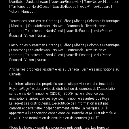
Manitoba
|
Saskatchewan
|
Nouveau-Brunswick
|
Terre-Neuve-et-Labrador
|
Territoires du Nord-Ouest
|
Nouvelle-Écosse
|
Île-du-Prince-Édouard
|
Yukon
|
Nunavut
.
Trouver des courtiers en
Ontario
|
Québec
|
Alberta
|
Colombie-Britannique
|
Manitoba
|
Saskatchewan
|
Nouveau-Brunswick
|
Terre-Neuve-et-
Labrador
|
Territoires du Nord-Ouest
|
Nouvelle-Écosse
|
Île-du-Prince-
Édouard
|
Yukon
|
Nunavut
Parcourir les bureaux en
Ontario
|
Québec
|
Alberta
|
Colombie-Britannique
|
Manitoba
|
Saskatchewan
|
Nouveau-Brunswick
|
Terre-Neuve-et-
Labrador
|
Territoires du Nord-Ouest
|
Nouvelle-Écosse
|
Île-du-Prince-
Édouard
|
Yukon
|
Nunavut
Afficher les propriétés résidentielles au Canada
|
Dernières inscriptions au
Canada
Les informations des propriétés sur ce site proviennent des inscriptions
Royal LePage
MD
et du service de distribution de données de l'Association
canadienne de l’immobilier (SDD®). SDD® met en référence des
inscriptions tenues par des agences immobilières autres que Royal
LePage et ses distributeurs. L'exactitude de l'information n'est pas
garantie et devrait être indépendamment vérifiée. La marque DDF®
appartient à l'Association canadienne de l’immobilier (ACI) et identifie le
REALTOR.ca Installation de distribution de données (SDD®).
*Tous les bureaux sont des propriétés indépendantes. Les bureaux