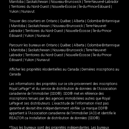
Manitoba
|
Saskatchewan
|
Nouveau-Brunswick
|
Terre-Neuve-et-Labrador
|
Territoires du Nord-Ouest
|
Nouvelle-Écosse
|
Île-du-Prince-Édouard
|
Yukon
|
Nunavut
.
Trouver des courtiers en
Ontario
|
Québec
|
Alberta
|
Colombie-Britannique
|
Manitoba
|
Saskatchewan
|
Nouveau-Brunswick
|
Terre-Neuve-et-
Labrador
|
Territoires du Nord-Ouest
|
Nouvelle-Écosse
|
Île-du-Prince-
Édouard
|
Yukon
|
Nunavut
Parcourir les bureaux en
Ontario
|
Québec
|
Alberta
|
Colombie-Britannique
|
Manitoba
|
Saskatchewan
|
Nouveau-Brunswick
|
Terre-Neuve-et-
Labrador
|
Territoires du Nord-Ouest
|
Nouvelle-Écosse
|
Île-du-Prince-
Édouard
|
Yukon
|
Nunavut
Afficher les propriétés résidentielles au Canada
|
Dernières inscriptions au
Canada
Les informations des propriétés sur ce site proviennent des inscriptions
Royal LePage
MD
et du service de distribution de données de l'Association
canadienne de l’immobilier (SDD®). SDD® met en référence des
inscriptions tenues par des agences immobilières autres que Royal
LePage et ses distributeurs. L'exactitude de l'information n'est pas
garantie et devrait être indépendamment vérifiée. La marque DDF®
appartient à l'Association canadienne de l’immobilier (ACI) et identifie le
REALTOR.ca Installation de distribution de données (SDD®).
*Tous les bureaux sont des propriétés indépendantes. Les bureaux