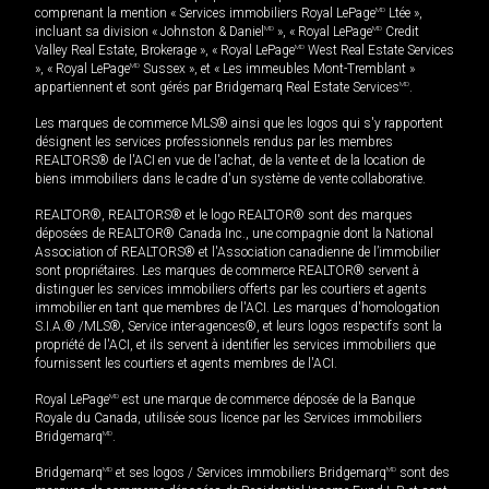
comprenant la mention « Services immobiliers Royal LePage
MD
Ltée »,
incluant sa division « Johnston & Daniel
MD
», « Royal LePage
MD
Credit
Valley Real Estate, Brokerage », « Royal LePage
MD
West Real Estate Services
», « Royal LePage
MD
Sussex », et « Les immeubles Mont-Tremblant »
appartiennent et sont gérés par Bridgemarq Real Estate Services
MD
.
Les marques de commerce MLS® ainsi que les logos qui s'y rapportent
désignent les services professionnels rendus par les membres
REALTORS® de l'ACI en vue de l'achat, de la vente et de la location de
biens immobiliers dans le cadre d'un système de vente collaborative.
REALTOR®, REALTORS® et le logo REALTOR® sont des marques
déposées de REALTOR® Canada Inc., une compagnie dont la National
Association of REALTORS® et l'Association canadienne de l’immobilier
sont propriétaires. Les marques de commerce REALTOR® servent à
distinguer les services immobiliers offerts par les courtiers et agents
immobilier en tant que membres de l'ACI. Les marques d'homologation
S.I.A.® /MLS®, Service inter-agences®, et leurs logos respectifs sont la
propriété de l'ACI, et ils servent à identifier les services immobiliers que
fournissent les courtiers et agents membres de l'ACI.
Royal LePage
MD
est une marque de commerce déposée de la Banque
Royale du Canada, utilisée sous licence par les Services immobiliers
Bridgemarq
MD
.
Bridgemarq
MD
et ses logos / Services immobiliers Bridgemarq
MD
sont des