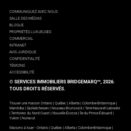
COMMUNIQUEZ AVEC NOUS
SALLE DES MÉDIAS
BLOGUE
PROPRIÉTÉS LUXUEUSES
COMMERCIAL
INTRANET
AVIS JURIDIQUE
CONFIDENTIALITÉ
TÉMOINS
ACCESSIBILITÉ
© SERVICES IMMOBILIERS BRIDGEMARQ
, 2026.
MD
TOUS DROITS RÉSERVÉS.
Trouver une maison
Ontario
|
Québec
|
Alberta
|
Colombie-Britannique
|
Manitoba
|
Saskatchewan
|
Nouveau-Brunswick
|
Terre-Neuve-et-Labrador
|
Territoires du Nord-Ouest
|
Nouvelle-Écosse
|
Île-du-Prince-Édouard
|
Yukon
|
Nunavut
.
Maisons à louer -
Ontario
|
Québec
|
Alberta
|
Colombie-Britannique
|