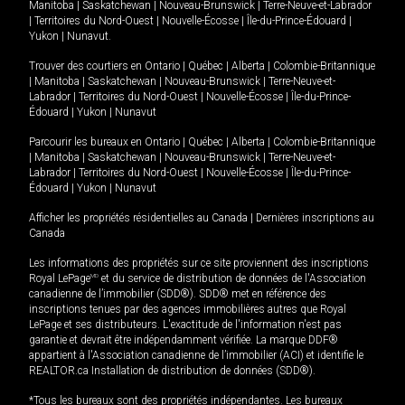
Manitoba
|
Saskatchewan
|
Nouveau-Brunswick
|
Terre-Neuve-et-Labrador
|
Territoires du Nord-Ouest
|
Nouvelle-Écosse
|
Île-du-Prince-Édouard
|
Yukon
|
Nunavut
.
Trouver des courtiers en
Ontario
|
Québec
|
Alberta
|
Colombie-Britannique
|
Manitoba
|
Saskatchewan
|
Nouveau-Brunswick
|
Terre-Neuve-et-
Labrador
|
Territoires du Nord-Ouest
|
Nouvelle-Écosse
|
Île-du-Prince-
Édouard
|
Yukon
|
Nunavut
Parcourir les bureaux en
Ontario
|
Québec
|
Alberta
|
Colombie-Britannique
|
Manitoba
|
Saskatchewan
|
Nouveau-Brunswick
|
Terre-Neuve-et-
Labrador
|
Territoires du Nord-Ouest
|
Nouvelle-Écosse
|
Île-du-Prince-
Édouard
|
Yukon
|
Nunavut
Afficher les propriétés résidentielles au Canada
|
Dernières inscriptions au
Canada
Les informations des propriétés sur ce site proviennent des inscriptions
Royal LePage
MD
et du service de distribution de données de l'Association
canadienne de l’immobilier (SDD®). SDD® met en référence des
inscriptions tenues par des agences immobilières autres que Royal
LePage et ses distributeurs. L'exactitude de l'information n'est pas
garantie et devrait être indépendamment vérifiée. La marque DDF®
appartient à l'Association canadienne de l’immobilier (ACI) et identifie le
REALTOR.ca Installation de distribution de données (SDD®).
*Tous les bureaux sont des propriétés indépendantes. Les bureaux