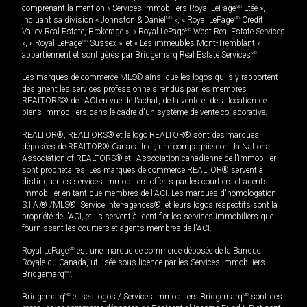
comprenant la mention « Services immobiliers Royal LePage
MD
Ltée »,
incluant sa division « Johnston & Daniel
MD
», « Royal LePage
MD
Credit
Valley Real Estate, Brokerage », « Royal LePage
MD
West Real Estate Services
», « Royal LePage
MD
Sussex », et « Les immeubles Mont-Tremblant »
appartiennent et sont gérés par Bridgemarq Real Estate Services
MD
.
Les marques de commerce MLS® ainsi que les logos qui s'y rapportent
désignent les services professionnels rendus par les membres
REALTORS® de l'ACI en vue de l'achat, de la vente et de la location de
biens immobiliers dans le cadre d'un système de vente collaborative.
REALTOR®, REALTORS® et le logo REALTOR® sont des marques
déposées de REALTOR® Canada Inc., une compagnie dont la National
Association of REALTORS® et l'Association canadienne de l’immobilier
sont propriétaires. Les marques de commerce REALTOR® servent à
distinguer les services immobiliers offerts par les courtiers et agents
immobilier en tant que membres de l'ACI. Les marques d'homologation
S.I.A.® /MLS®, Service inter-agences®, et leurs logos respectifs sont la
propriété de l'ACI, et ils servent à identifier les services immobiliers que
fournissent les courtiers et agents membres de l'ACI.
Royal LePage
MD
est une marque de commerce déposée de la Banque
Royale du Canada, utilisée sous licence par les Services immobiliers
Bridgemarq
MD
.
Bridgemarq
MD
et ses logos / Services immobiliers Bridgemarq
MD
sont des