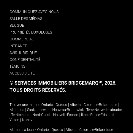
COMMUNIQUEZ AVEC NOUS
SALLE DES MÉDIAS
BLOGUE
PROPRIÉTÉS LUXUEUSES
COMMERCIAL
INTRANET
AVIS JURIDIQUE
CONFIDENTIALITÉ
TÉMOINS
ACCESSIBILITÉ
© SERVICES IMMOBILIERS BRIDGEMARQ
, 2026.
MD
TOUS DROITS RÉSERVÉS.
Trouver une maison
Ontario
|
Québec
|
Alberta
|
Colombie-Britannique
|
Manitoba
|
Saskatchewan
|
Nouveau-Brunswick
|
Terre-Neuve-et-Labrador
|
Territoires du Nord-Ouest
|
Nouvelle-Écosse
|
Île-du-Prince-Édouard
|
Yukon
|
Nunavut
.
Maisons à louer -
Ontario
|
Québec
|
Alberta
|
Colombie-Britannique
|