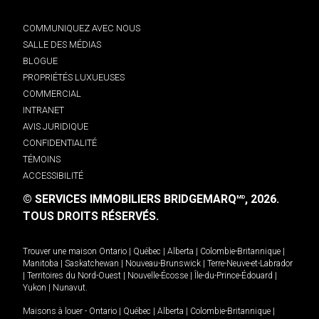
COMMUNIQUEZ AVEC NOUS
SALLE DES MÉDIAS
BLOGUE
PROPRIÉTÉS LUXUEUSES
COMMERCIAL
INTRANET
AVIS JURIDIQUE
CONFIDENTIALITÉ
TÉMOINS
ACCESSIBILITÉ
© SERVICES IMMOBILIERS BRIDGEMARQ
, 2026.
MD
TOUS DROITS RÉSERVÉS.
Trouver une maison
Ontario
|
Québec
|
Alberta
|
Colombie-Britannique
|
Manitoba
|
Saskatchewan
|
Nouveau-Brunswick
|
Terre-Neuve-et-Labrador
|
Territoires du Nord-Ouest
|
Nouvelle-Écosse
|
Île-du-Prince-Édouard
|
Yukon
|
Nunavut
.
Maisons à louer -
Ontario
|
Québec
|
Alberta
|
Colombie-Britannique
|