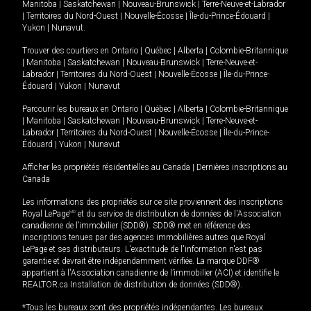
Manitoba
|
Saskatchewan
|
Nouveau-Brunswick
|
Terre-Neuve-et-Labrador
|
Territoires du Nord-Ouest
|
Nouvelle-Écosse
|
Île-du-Prince-Édouard
|
Yukon
|
Nunavut
.
Trouver des courtiers en
Ontario
|
Québec
|
Alberta
|
Colombie-Britannique
|
Manitoba
|
Saskatchewan
|
Nouveau-Brunswick
|
Terre-Neuve-et-
Labrador
|
Territoires du Nord-Ouest
|
Nouvelle-Écosse
|
Île-du-Prince-
Édouard
|
Yukon
|
Nunavut
Parcourir les bureaux en
Ontario
|
Québec
|
Alberta
|
Colombie-Britannique
|
Manitoba
|
Saskatchewan
|
Nouveau-Brunswick
|
Terre-Neuve-et-
Labrador
|
Territoires du Nord-Ouest
|
Nouvelle-Écosse
|
Île-du-Prince-
Édouard
|
Yukon
|
Nunavut
Afficher les propriétés résidentielles au Canada
|
Dernières inscriptions au
Canada
Les informations des propriétés sur ce site proviennent des inscriptions
Royal LePage
MD
et du service de distribution de données de l'Association
canadienne de l’immobilier (SDD®). SDD® met en référence des
inscriptions tenues par des agences immobilières autres que Royal
LePage et ses distributeurs. L'exactitude de l'information n'est pas
garantie et devrait être indépendamment vérifiée. La marque DDF®
appartient à l'Association canadienne de l’immobilier (ACI) et identifie le
REALTOR.ca Installation de distribution de données (SDD®).
*Tous les bureaux sont des propriétés indépendantes. Les bureaux