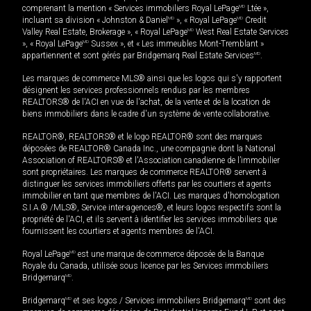
comprenant la mention « Services immobiliers Royal LePage
MD
Ltée »,
incluant sa division « Johnston & Daniel
MD
», « Royal LePage
MD
Credit
Valley Real Estate, Brokerage », « Royal LePage
MD
West Real Estate Services
», « Royal LePage
MD
Sussex », et « Les immeubles Mont-Tremblant »
appartiennent et sont gérés par Bridgemarq Real Estate Services
MD
.
Les marques de commerce MLS® ainsi que les logos qui s'y rapportent
désignent les services professionnels rendus par les membres
REALTORS® de l'ACI en vue de l'achat, de la vente et de la location de
biens immobiliers dans le cadre d'un système de vente collaborative.
REALTOR®, REALTORS® et le logo REALTOR® sont des marques
déposées de REALTOR® Canada Inc., une compagnie dont la National
Association of REALTORS® et l'Association canadienne de l’immobilier
sont propriétaires. Les marques de commerce REALTOR® servent à
distinguer les services immobiliers offerts par les courtiers et agents
immobilier en tant que membres de l'ACI. Les marques d'homologation
S.I.A.® /MLS®, Service inter-agences®, et leurs logos respectifs sont la
propriété de l'ACI, et ils servent à identifier les services immobiliers que
fournissent les courtiers et agents membres de l'ACI.
Royal LePage
MD
est une marque de commerce déposée de la Banque
Royale du Canada, utilisée sous licence par les Services immobiliers
Bridgemarq
MD
.
Bridgemarq
MD
et ses logos / Services immobiliers Bridgemarq
MD
sont des