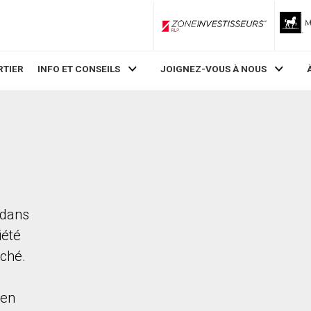
ZoneInvestisseurs RLP
RTIER
INFO ET CONSEILS
JOIGNEZ-VOUS À NOUS
 dans
iété
rché.
ien