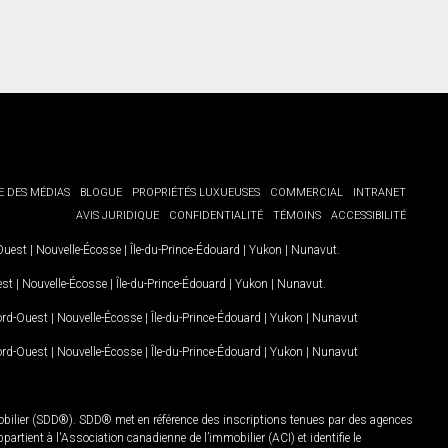
E DES MÉDIAS
BLOGUE
PROPRIÉTÉS LUXUEUSES
COMMERCIAL
INTRANET
AVIS JURIDIQUE
CONFIDENTIALITÉ
TÉMOINS
ACCESSIBILITÉ
-Ouest
|
Nouvelle-Écosse
|
Île-du-Prince-Édouard
|
Yukon
|
Nunavut
.
est
|
Nouvelle-Écosse
|
Île-du-Prince-Édouard
|
Yukon
|
Nunavut
.
Nord-Ouest
|
Nouvelle-Écosse
|
Île-du-Prince-Édouard
|
Yukon
|
Nunavut
Nord-Ouest
|
Nouvelle-Écosse
|
Île-du-Prince-Édouard
|
Yukon
|
Nunavut
mobilier (SDD®). SDD® met en référence des inscriptions tenues par des agences
rtient à l'Association canadienne de l’immobilier (ACI) et identifie le