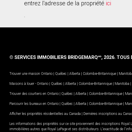
entrez l'adresse de la propriété
ici
.
© SERVICES IMMOBILIERS BRIDGEMARQ
, 2026.
TOUS D
MD
Trouver une maison
Ontario
|
Québec
|
Alberta
|
Colombie-Britannique
|
Manitob
Maisons à louer -
Ontario
|
Québec
|
Alberta
|
Colombie-Britannique
|
Manitoba
|
Trouver des courtiers en
Ontario
|
Québec
|
Alberta
|
Colombie-Britannique
|
Man
Parcourir les bureaux en
Ontario
|
Québec
|
Alberta
|
Colombie-Britannique
|
Man
Afficher les propriétés résidentielles au Canada
|
Dernières inscriptions au Cana
Les informations des propriétés sur ce site proviennent des inscriptions Royal 
immobilières autres que Royal LePage et ses distributeurs. L'exactitude de l'info