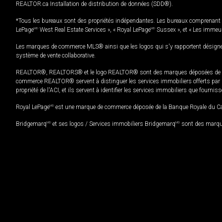
REALTOR.ca Installation de distribution de données (SDD®).
*Tous les bureaux sont des propriétés indépendantes. Les bureaux comprenant 
LePage
MD
West Real Estate Services », « Royal LePage
MD
Sussex », et « Les immeu
Les marques de commerce MLS® ainsi que les logos qui s'y rapportent désignent
système de vente collaborative.
REALTOR®, REALTORS® et le logo REALTOR® sont des marques déposées de REAL
commerce REALTOR® servent à distinguer les services immobiliers offerts par le
propriété de l'ACI, et ils servent à identifier les services immobiliers que fourni
Royal LePage
MD
est une marque de commerce déposée de la Banque Royale du Cana
Bridgemarq
MD
et ses logos / Services immobiliers Bridgemarq
MD
sont des marque