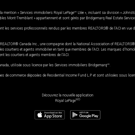
la mention « Services immobiliers Royal LePage
MD
Ltée », incluant sa division « Johnst
bles Mont-Tremblant » appartiennent et sont gérés par Bridgemarq Real Estate Servic
 les services professionnels rendus par les membres REALTORS® de l'ACI en vue de l'a
TOR® Canada Inc., une compagnie dont la National Association of REALTORS® et l'
s courtiers et agents immobilier en tant que membres de l'ACI. Les marques d'homolog
ssent les courtiers et agents membres de l'ACI.
da, utilisée sous licence par les Services immobiliers Bridgemarq
MD
.
s de commerce déposées de Residential Income Fund L.P. et sont utilisées sous lice
Découvrez la nouvelle application
MD
Royal LePage