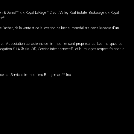
on & Daniel
MD
», « Royal LePage
MD
Credit Valley Real Estate, Brokerage », « Royal
es
MD
.
chat, de la vente et de la location de biens immobiliers dans le cadre d'un
Association canadienne de l’immobilier sont propriétaires. Les marques de
ation S.I.A.® /MLS®, Service inter-agences®, et leurs logos respectifs sont la
nce par Services immobiliers Bridgemarq
MD
Inc.