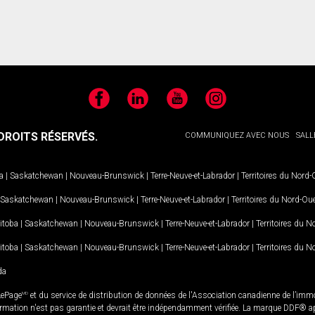
Facebook
LinkedIn
YouTube
Instagram
ROITS RÉSERVÉS.
COMMUNIQUEZ AVEC NOUS
SALL
a
|
Saskatchewan
|
Nouveau-Brunswick
|
Terre-Neuve-et-Labrador
|
Territoires du Nord
Saskatchewan
|
Nouveau-Brunswick
|
Terre-Neuve-et-Labrador
|
Territoires du Nord-Ou
itoba
|
Saskatchewan
|
Nouveau-Brunswick
|
Terre-Neuve-et-Labrador
|
Territoires du 
itoba
|
Saskatchewan
|
Nouveau-Brunswick
|
Terre-Neuve-et-Labrador
|
Territoires du 
da
LePage
MD
et du service de distribution de données de l'Association canadienne de l’im
rmation n'est pas garantie et devrait être indépendamment vérifiée. La marque DDF® appa