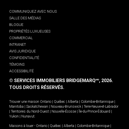
COMMUNIQUEZ AVEC NOUS
SALLE DES MÉDIAS
BLOGUE
PROPRIÉTÉS LUXUEUSES
COMMERCIAL
INTRANET
AVIS JURIDIQUE
CONFIDENTIALITÉ
TÉMOINS
ACCESSIBILITÉ
© SERVICES IMMOBILIERS BRIDGEMARQ
, 2026.
MD
TOUS DROITS RÉSERVÉS.
Trouver une maison
Ontario
|
Québec
|
Alberta
|
Colombie-Britannique
|
Manitoba
|
Saskatchewan
|
Nouveau-Brunswick
|
Terre-Neuve-et-Labrador
|
Territoires du Nord-Ouest
|
Nouvelle-Écosse
|
Île-du-Prince-Édouard
|
Yukon
|
Nunavut
.
Maisons à louer -
Ontario
|
Québec
|
Alberta
|
Colombie-Britannique
|