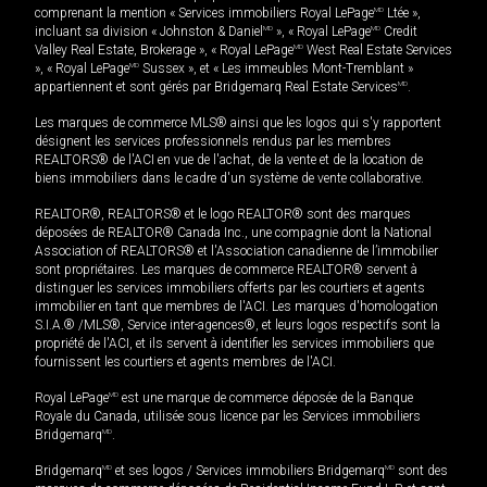
comprenant la mention « Services immobiliers Royal LePage
MD
Ltée »,
incluant sa division « Johnston & Daniel
MD
», « Royal LePage
MD
Credit
Valley Real Estate, Brokerage », « Royal LePage
MD
West Real Estate Services
», « Royal LePage
MD
Sussex », et « Les immeubles Mont-Tremblant »
appartiennent et sont gérés par Bridgemarq Real Estate Services
MD
.
Les marques de commerce MLS® ainsi que les logos qui s'y rapportent
désignent les services professionnels rendus par les membres
REALTORS® de l'ACI en vue de l'achat, de la vente et de la location de
biens immobiliers dans le cadre d'un système de vente collaborative.
REALTOR®, REALTORS® et le logo REALTOR® sont des marques
déposées de REALTOR® Canada Inc., une compagnie dont la National
Association of REALTORS® et l'Association canadienne de l’immobilier
sont propriétaires. Les marques de commerce REALTOR® servent à
distinguer les services immobiliers offerts par les courtiers et agents
immobilier en tant que membres de l'ACI. Les marques d'homologation
S.I.A.® /MLS®, Service inter-agences®, et leurs logos respectifs sont la
propriété de l'ACI, et ils servent à identifier les services immobiliers que
fournissent les courtiers et agents membres de l'ACI.
Royal LePage
MD
est une marque de commerce déposée de la Banque
Royale du Canada, utilisée sous licence par les Services immobiliers
Bridgemarq
MD
.
Bridgemarq
MD
et ses logos / Services immobiliers Bridgemarq
MD
sont des