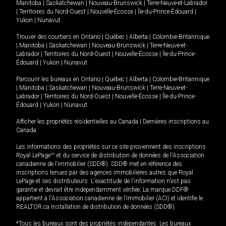
Manitoba
|
Saskatchewan
|
Nouveau-Brunswick
|
Terre-Neuve-et-Labrador
|
Territoires du Nord-Ouest
|
Nouvelle-Écosse
|
Île-du-Prince-Édouard
|
Yukon
|
Nunavut
.
Trouver des courtiers en
Ontario
|
Québec
|
Alberta
|
Colombie-Britannique
|
Manitoba
|
Saskatchewan
|
Nouveau-Brunswick
|
Terre-Neuve-et-
Labrador
|
Territoires du Nord-Ouest
|
Nouvelle-Écosse
|
Île-du-Prince-
Édouard
|
Yukon
|
Nunavut
Parcourir les bureaux en
Ontario
|
Québec
|
Alberta
|
Colombie-Britannique
|
Manitoba
|
Saskatchewan
|
Nouveau-Brunswick
|
Terre-Neuve-et-
Labrador
|
Territoires du Nord-Ouest
|
Nouvelle-Écosse
|
Île-du-Prince-
Édouard
|
Yukon
|
Nunavut
Afficher les propriétés résidentielles au Canada
|
Dernières inscriptions au
Canada
Les informations des propriétés sur ce site proviennent des inscriptions
Royal LePage
MD
et du service de distribution de données de l'Association
canadienne de l’immobilier (SDD®). SDD® met en référence des
inscriptions tenues par des agences immobilières autres que Royal
LePage et ses distributeurs. L'exactitude de l'information n'est pas
garantie et devrait être indépendamment vérifiée. La marque DDF®
appartient à l'Association canadienne de l’immobilier (ACI) et identifie le
REALTOR.ca Installation de distribution de données (SDD®).
*Tous les bureaux sont des propriétés indépendantes. Les bureaux