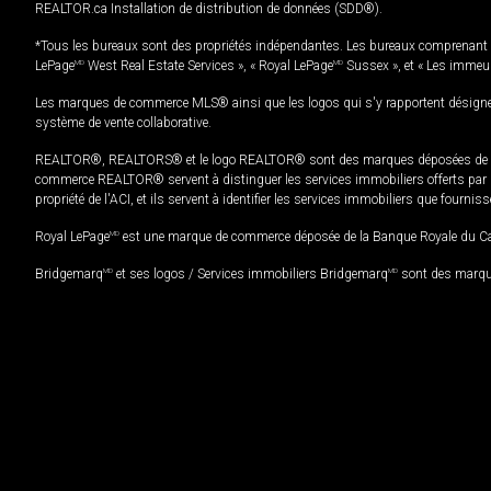
REALTOR.ca Installation de distribution de données (SDD®).
*Tous les bureaux sont des propriétés indépendantes. Les bureaux comprenant 
LePage
MD
West Real Estate Services », « Royal LePage
MD
Sussex », et « Les immeu
Les marques de commerce MLS® ainsi que les logos qui s'y rapportent désignent
système de vente collaborative.
REALTOR®, REALTORS® et le logo REALTOR® sont des marques déposées de REAL
commerce REALTOR® servent à distinguer les services immobiliers offerts par le
propriété de l'ACI, et ils servent à identifier les services immobiliers que fourni
Royal LePage
MD
est une marque de commerce déposée de la Banque Royale du Cana
Bridgemarq
MD
et ses logos / Services immobiliers Bridgemarq
MD
sont des marque