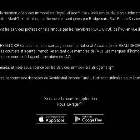
la mention « Services immobiliers Royal LePage
MD
Ltée », incluant sa division « Johnst
bles Mont-Tremblant » appartiennent et sont gérés par Bridgemarq Real Estate Servic
 les services professionnels rendus par les membres REALTORS® de l'ACI en vue de l'a
TOR® Canada Inc., une compagnie dont la National Association of REALTORS® et l'
s courtiers et agents immobilier en tant que membres de l'ACI. Les marques d'homolog
ssent les courtiers et agents membres de l'ACI.
da, utilisée sous licence par les Services immobiliers Bridgemarq
MD
.
s de commerce déposées de Residential Income Fund L.P. et sont utilisées sous lice
Découvrez la nouvelle application
MD
Royal LePage