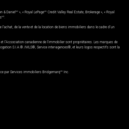
on & Daniel
MD
», « Royal LePage
MD
Credit Valley Real Estate, Brokerage », « Royal
es
MD
.
chat, de la vente et de la location de biens immobiliers dans le cadre d'un
Association canadienne de l’immobilier sont propriétaires. Les marques de
ation S.I.A.® /MLS®, Service inter-agences®, et leurs logos respectifs sont la
nce par Services immobiliers Bridgemarq
MD
Inc.