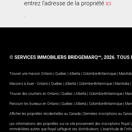
entrez l'adresse de la propriété
ici
.
© SERVICES IMMOBILIERS BRIDGEMARQ
, 2026.
TOUS D
MD
Trouver une maison
Ontario
|
Québec
|
Alberta
|
Colombie-Britannique
|
Manitob
Maisons à louer -
Ontario
|
Québec
|
Alberta
|
Colombie-Britannique
|
Manitoba
|
Trouver des courtiers en
Ontario
|
Québec
|
Alberta
|
Colombie-Britannique
|
Man
Parcourir les bureaux en
Ontario
|
Québec
|
Alberta
|
Colombie-Britannique
|
Man
Afficher les propriétés résidentielles au Canada
|
Dernières inscriptions au Cana
Les informations des propriétés sur ce site proviennent des inscriptions Royal 
immobilières autres que Royal LePage et ses distributeurs. L'exactitude de l'info