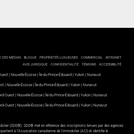
E DES MÉDIAS
BLOGUE
PROPRIÉTÉS LUXUEUSES
COMMERCIAL
INTRANET
AVIS JURIDIQUE
CONFIDENTIALITÉ
TÉMOINS
ACCESSIBILITÉ
-Ouest
|
Nouvelle-Écosse
|
Île-du-Prince-Édouard
|
Yukon
|
Nunavut
.
est
|
Nouvelle-Écosse
|
Île-du-Prince-Édouard
|
Yukon
|
Nunavut
.
Nord-Ouest
|
Nouvelle-Écosse
|
Île-du-Prince-Édouard
|
Yukon
|
Nunavut
Nord-Ouest
|
Nouvelle-Écosse
|
Île-du-Prince-Édouard
|
Yukon
|
Nunavut
mobilier (SDD®). SDD® met en référence des inscriptions tenues par des agences
rtient à l'Association canadienne de l’immobilier (ACI) et identifie le