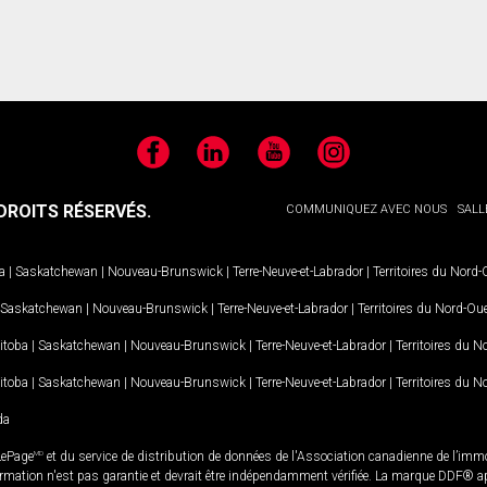
Facebook
LinkedIn
YouTube
Instagram
ROITS RÉSERVÉS.
COMMUNIQUEZ AVEC NOUS
SALL
a
|
Saskatchewan
|
Nouveau-Brunswick
|
Terre-Neuve-et-Labrador
|
Territoires du Nord
Saskatchewan
|
Nouveau-Brunswick
|
Terre-Neuve-et-Labrador
|
Territoires du Nord-Ou
itoba
|
Saskatchewan
|
Nouveau-Brunswick
|
Terre-Neuve-et-Labrador
|
Territoires du 
itoba
|
Saskatchewan
|
Nouveau-Brunswick
|
Terre-Neuve-et-Labrador
|
Territoires du 
da
LePage
MD
et du service de distribution de données de l'Association canadienne de l’im
rmation n'est pas garantie et devrait être indépendamment vérifiée. La marque DDF® appa