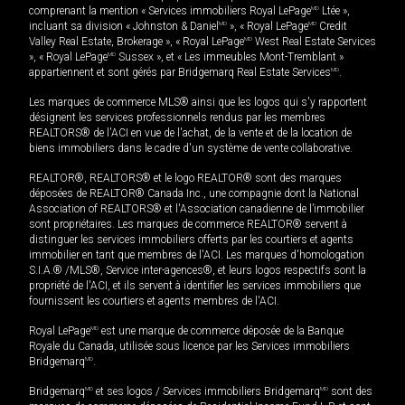
comprenant la mention « Services immobiliers Royal LePage
MD
Ltée »,
incluant sa division « Johnston & Daniel
MD
», « Royal LePage
MD
Credit
Valley Real Estate, Brokerage », « Royal LePage
MD
West Real Estate Services
», « Royal LePage
MD
Sussex », et « Les immeubles Mont-Tremblant »
appartiennent et sont gérés par Bridgemarq Real Estate Services
MD
.
Les marques de commerce MLS® ainsi que les logos qui s'y rapportent
désignent les services professionnels rendus par les membres
REALTORS® de l'ACI en vue de l'achat, de la vente et de la location de
biens immobiliers dans le cadre d'un système de vente collaborative.
REALTOR®, REALTORS® et le logo REALTOR® sont des marques
déposées de REALTOR® Canada Inc., une compagnie dont la National
Association of REALTORS® et l'Association canadienne de l’immobilier
sont propriétaires. Les marques de commerce REALTOR® servent à
distinguer les services immobiliers offerts par les courtiers et agents
immobilier en tant que membres de l'ACI. Les marques d'homologation
S.I.A.® /MLS®, Service inter-agences®, et leurs logos respectifs sont la
propriété de l'ACI, et ils servent à identifier les services immobiliers que
fournissent les courtiers et agents membres de l'ACI.
Royal LePage
MD
est une marque de commerce déposée de la Banque
Royale du Canada, utilisée sous licence par les Services immobiliers
Bridgemarq
MD
.
Bridgemarq
MD
et ses logos / Services immobiliers Bridgemarq
MD
sont des