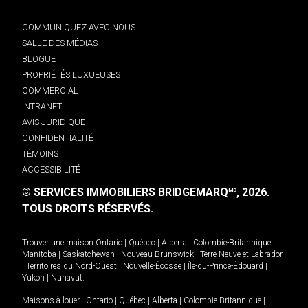
COMMUNIQUEZ AVEC NOUS
SALLE DES MÉDIAS
BLOGUE
PROPRIÉTÉS LUXUEUSES
COMMERCIAL
INTRANET
AVIS JURIDIQUE
CONFIDENTIALITÉ
TÉMOINS
ACCESSIBILITÉ
© SERVICES IMMOBILIERS BRIDGEMARQ
, 2026.
MD
TOUS DROITS RÉSERVÉS.
Trouver une maison
Ontario
|
Québec
|
Alberta
|
Colombie-Britannique
|
Manitoba
|
Saskatchewan
|
Nouveau-Brunswick
|
Terre-Neuve-et-Labrador
|
Territoires du Nord-Ouest
|
Nouvelle-Écosse
|
Île-du-Prince-Édouard
|
Yukon
|
Nunavut
.
Maisons à louer -
Ontario
|
Québec
|
Alberta
|
Colombie-Britannique
|