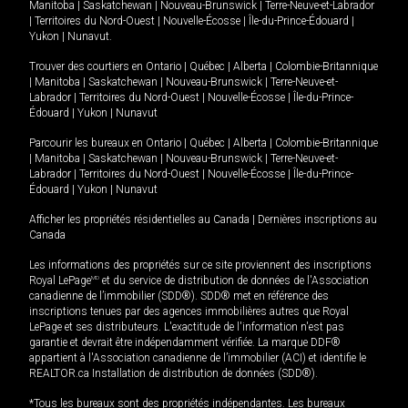
Manitoba
|
Saskatchewan
|
Nouveau-Brunswick
|
Terre-Neuve-et-Labrador
|
Territoires du Nord-Ouest
|
Nouvelle-Écosse
|
Île-du-Prince-Édouard
|
Yukon
|
Nunavut
.
Trouver des courtiers en
Ontario
|
Québec
|
Alberta
|
Colombie-Britannique
|
Manitoba
|
Saskatchewan
|
Nouveau-Brunswick
|
Terre-Neuve-et-
Labrador
|
Territoires du Nord-Ouest
|
Nouvelle-Écosse
|
Île-du-Prince-
Édouard
|
Yukon
|
Nunavut
Parcourir les bureaux en
Ontario
|
Québec
|
Alberta
|
Colombie-Britannique
|
Manitoba
|
Saskatchewan
|
Nouveau-Brunswick
|
Terre-Neuve-et-
Labrador
|
Territoires du Nord-Ouest
|
Nouvelle-Écosse
|
Île-du-Prince-
Édouard
|
Yukon
|
Nunavut
Afficher les propriétés résidentielles au Canada
|
Dernières inscriptions au
Canada
Les informations des propriétés sur ce site proviennent des inscriptions
Royal LePage
MD
et du service de distribution de données de l'Association
canadienne de l’immobilier (SDD®). SDD® met en référence des
inscriptions tenues par des agences immobilières autres que Royal
LePage et ses distributeurs. L'exactitude de l'information n'est pas
garantie et devrait être indépendamment vérifiée. La marque DDF®
appartient à l'Association canadienne de l’immobilier (ACI) et identifie le
REALTOR.ca Installation de distribution de données (SDD®).
*Tous les bureaux sont des propriétés indépendantes. Les bureaux