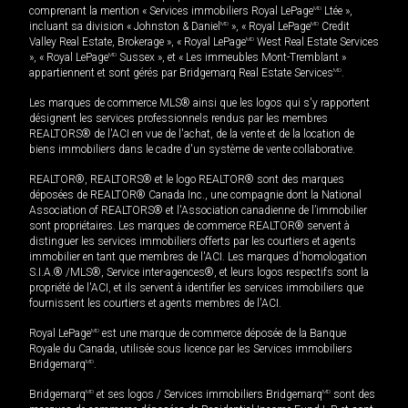
comprenant la mention « Services immobiliers Royal LePage
MD
Ltée »,
incluant sa division « Johnston & Daniel
MD
», « Royal LePage
MD
Credit
Valley Real Estate, Brokerage », « Royal LePage
MD
West Real Estate Services
», « Royal LePage
MD
Sussex », et « Les immeubles Mont-Tremblant »
appartiennent et sont gérés par Bridgemarq Real Estate Services
MD
.
Les marques de commerce MLS® ainsi que les logos qui s'y rapportent
désignent les services professionnels rendus par les membres
REALTORS® de l'ACI en vue de l'achat, de la vente et de la location de
biens immobiliers dans le cadre d'un système de vente collaborative.
REALTOR®, REALTORS® et le logo REALTOR® sont des marques
déposées de REALTOR® Canada Inc., une compagnie dont la National
Association of REALTORS® et l'Association canadienne de l’immobilier
sont propriétaires. Les marques de commerce REALTOR® servent à
distinguer les services immobiliers offerts par les courtiers et agents
immobilier en tant que membres de l'ACI. Les marques d'homologation
S.I.A.® /MLS®, Service inter-agences®, et leurs logos respectifs sont la
propriété de l'ACI, et ils servent à identifier les services immobiliers que
fournissent les courtiers et agents membres de l'ACI.
Royal LePage
MD
est une marque de commerce déposée de la Banque
Royale du Canada, utilisée sous licence par les Services immobiliers
Bridgemarq
MD
.
Bridgemarq
MD
et ses logos / Services immobiliers Bridgemarq
MD
sont des