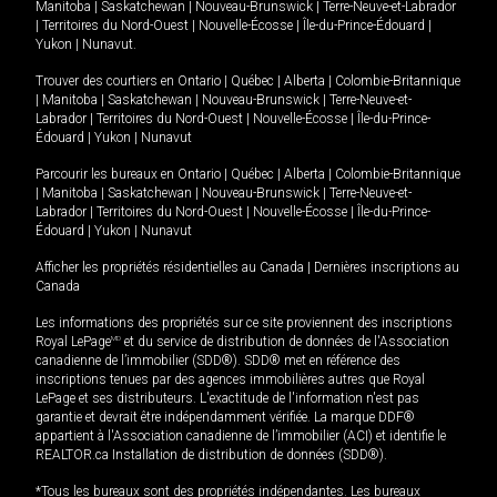
Manitoba
|
Saskatchewan
|
Nouveau-Brunswick
|
Terre-Neuve-et-Labrador
|
Territoires du Nord-Ouest
|
Nouvelle-Écosse
|
Île-du-Prince-Édouard
|
Yukon
|
Nunavut
.
Trouver des courtiers en
Ontario
|
Québec
|
Alberta
|
Colombie-Britannique
|
Manitoba
|
Saskatchewan
|
Nouveau-Brunswick
|
Terre-Neuve-et-
Labrador
|
Territoires du Nord-Ouest
|
Nouvelle-Écosse
|
Île-du-Prince-
Édouard
|
Yukon
|
Nunavut
Parcourir les bureaux en
Ontario
|
Québec
|
Alberta
|
Colombie-Britannique
|
Manitoba
|
Saskatchewan
|
Nouveau-Brunswick
|
Terre-Neuve-et-
Labrador
|
Territoires du Nord-Ouest
|
Nouvelle-Écosse
|
Île-du-Prince-
Édouard
|
Yukon
|
Nunavut
Afficher les propriétés résidentielles au Canada
|
Dernières inscriptions au
Canada
Les informations des propriétés sur ce site proviennent des inscriptions
Royal LePage
MD
et du service de distribution de données de l'Association
canadienne de l’immobilier (SDD®). SDD® met en référence des
inscriptions tenues par des agences immobilières autres que Royal
LePage et ses distributeurs. L'exactitude de l'information n'est pas
garantie et devrait être indépendamment vérifiée. La marque DDF®
appartient à l'Association canadienne de l’immobilier (ACI) et identifie le
REALTOR.ca Installation de distribution de données (SDD®).
*Tous les bureaux sont des propriétés indépendantes. Les bureaux