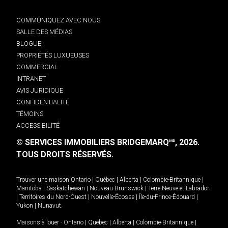
COMMUNIQUEZ AVEC NOUS
SALLE DES MÉDIAS
BLOGUE
PROPRIÉTÉS LUXUEUSES
COMMERCIAL
INTRANET
AVIS JURIDIQUE
CONFIDENTIALITÉ
TÉMOINS
ACCESSIBILITÉ
© SERVICES IMMOBILIERS BRIDGEMARQ
, 2026.
MD
TOUS DROITS RÉSERVÉS.
Trouver une maison
Ontario
|
Québec
|
Alberta
|
Colombie-Britannique
|
Manitoba
|
Saskatchewan
|
Nouveau-Brunswick
|
Terre-Neuve-et-Labrador
|
Territoires du Nord-Ouest
|
Nouvelle-Écosse
|
Île-du-Prince-Édouard
|
Yukon
|
Nunavut
.
Maisons à louer -
Ontario
|
Québec
|
Alberta
|
Colombie-Britannique
|