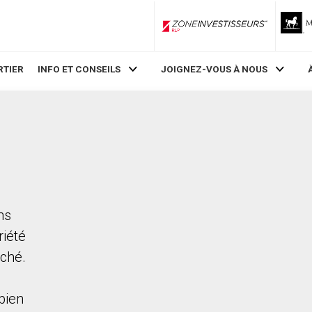
ZoneInvestisseurs RLP
RTIER
INFO ET CONSEILS
JOIGNEZ-VOUS À NOUS
ns
riété
rché.
bien