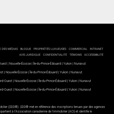
E DES MÉDIAS
BLOGUE
PROPRIÉTÉS LUXUEUSES
COMMERCIAL
INTRANET
AVIS JURIDIQUE
CONFIDENTIALITÉ
TÉMOINS
ACCESSIBILITÉ
-Ouest
|
Nouvelle-Écosse
|
Île-du-Prince-Édouard
|
Yukon
|
Nunavut
.
est
|
Nouvelle-Écosse
|
Île-du-Prince-Édouard
|
Yukon
|
Nunavut
.
Nord-Ouest
|
Nouvelle-Écosse
|
Île-du-Prince-Édouard
|
Yukon
|
Nunavut
Nord-Ouest
|
Nouvelle-Écosse
|
Île-du-Prince-Édouard
|
Yukon
|
Nunavut
mobilier (SDD®). SDD® met en référence des inscriptions tenues par des agences
rtient à l'Association canadienne de l’immobilier (ACI) et identifie le