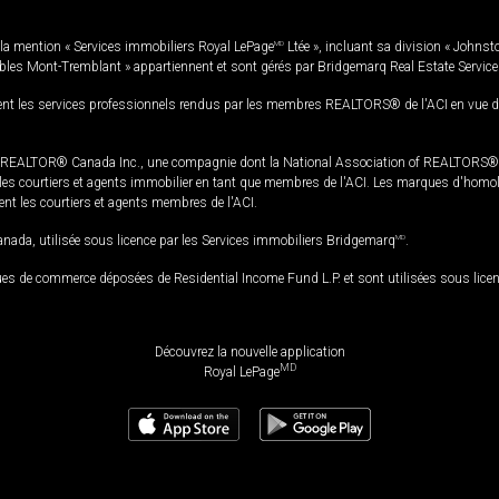
la mention « Services immobiliers Royal LePage
MD
Ltée », incluant sa division « Johnst
bles Mont-Tremblant » appartiennent et sont gérés par Bridgemarq Real Estate Servic
 les services professionnels rendus par les membres REALTORS® de l'ACI en vue de l'a
TOR® Canada Inc., une compagnie dont la National Association of REALTORS® et l'
s courtiers et agents immobilier en tant que membres de l'ACI. Les marques d'homolog
ssent les courtiers et agents membres de l'ACI.
da, utilisée sous licence par les Services immobiliers Bridgemarq
MD
.
s de commerce déposées de Residential Income Fund L.P. et sont utilisées sous lice
Découvrez la nouvelle application
MD
Royal LePage