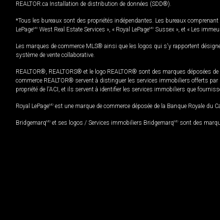
REALTOR.ca Installation de distribution de données (SDD®).
*Tous les bureaux sont des propriétés indépendantes. Les bureaux comprenant 
LePage
MD
West Real Estate Services », « Royal LePage
MD
Sussex », et « Les immeu
Les marques de commerce MLS® ainsi que les logos qui s'y rapportent désignent
système de vente collaborative.
REALTOR®, REALTORS® et le logo REALTOR® sont des marques déposées de REAL
commerce REALTOR® servent à distinguer les services immobiliers offerts par le
propriété de l'ACI, et ils servent à identifier les services immobiliers que fourni
Royal LePage
MD
est une marque de commerce déposée de la Banque Royale du Cana
Bridgemarq
MD
et ses logos / Services immobiliers Bridgemarq
MD
sont des marque