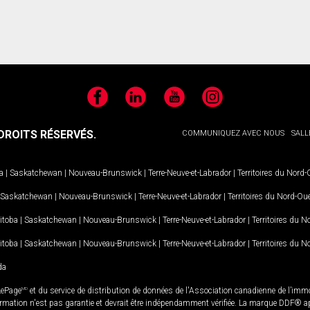
Facebook
LinkedIn
YouTube
Instagram
ROITS RÉSERVÉS.
COMMUNIQUEZ AVEC NOUS
SALL
a
|
Saskatchewan
|
Nouveau-Brunswick
|
Terre-Neuve-et-Labrador
|
Territoires du Nord
Saskatchewan
|
Nouveau-Brunswick
|
Terre-Neuve-et-Labrador
|
Territoires du Nord-Ou
itoba
|
Saskatchewan
|
Nouveau-Brunswick
|
Terre-Neuve-et-Labrador
|
Territoires du 
itoba
|
Saskatchewan
|
Nouveau-Brunswick
|
Terre-Neuve-et-Labrador
|
Territoires du 
da
LePage
MD
et du service de distribution de données de l'Association canadienne de l’im
rmation n'est pas garantie et devrait être indépendamment vérifiée. La marque DDF® appa