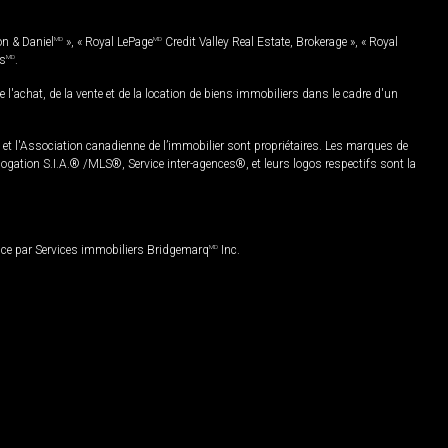
on & Daniel
MD
», « Royal LePage
MD
Credit Valley Real Estate, Brokerage », « Royal
es
MD
.
chat, de la vente et de la location de biens immobiliers dans le cadre d'un
Association canadienne de l’immobilier sont propriétaires. Les marques de
ation S.I.A.® /MLS®, Service inter-agences®, et leurs logos respectifs sont la
nce par Services immobiliers Bridgemarq
MD
Inc.