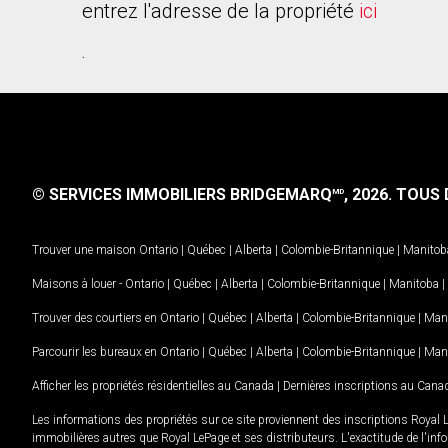
entrez l'adresse de la propriété
ici
.
© SERVICES IMMOBILIERS BRIDGEMARQ
, 2026.
TOUS D
MD
Trouver une maison
Ontario
|
Québec
|
Alberta
|
Colombie-Britannique
|
Manitob
Maisons à louer -
Ontario
|
Québec
|
Alberta
|
Colombie-Britannique
|
Manitoba
|
Trouver des courtiers en
Ontario
|
Québec
|
Alberta
|
Colombie-Britannique
|
Man
Parcourir les bureaux en
Ontario
|
Québec
|
Alberta
|
Colombie-Britannique
|
Man
Afficher les propriétés résidentielles au Canada
|
Dernières inscriptions au Cana
Les informations des propriétés sur ce site proviennent des inscriptions Royal 
immobilières autres que Royal LePage et ses distributeurs. L'exactitude de l'info